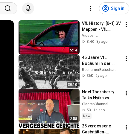
Sign in
VfL History: [0-1] SV 
Meppen - VfL 
Bochum 28.07.1993 
Videos.fL
- 5000 Bochumer 
8.4K
3y ago
feiern Auswärtssieg 
5:14
im Emsland
45 Jahre VfL 
Bochum in der 
Bundesliga
BochumerBotschaft
36K
9y ago
30:10
Noel Thornberry 
Talks Nyika vs 
Masson | Coach’s 
GladrapChannel
Fight Breakdown
53
1d ago
New
2:58
25 vergessene 
Gaststätten-