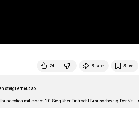
24
Share
Save
 steigt erneut ab.

lbundesliga mit einem 1:0-Sieg über Eintracht Braunschweig. Der Ve
…
..