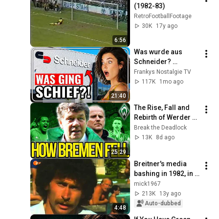
(1982-83)
RetroFootballFootage
30K
17y ago
6:56
Was wurde aus 
Schneider? 
Deutschlands 
Frankys Nostalgie TV
vergessener 
117K
1mo ago
Heimcomputer-
21:40
Gigant
The Rise, Fall and 
Rebirth of Werder 
Bremen
Break the Deadlock
13K
8d ago
25:29
Breitner's media 
bashing in 1982, in 
remembrance of the 
mick1967
great Harry Valérien
213K
13y ago
Auto-dubbed
4:48