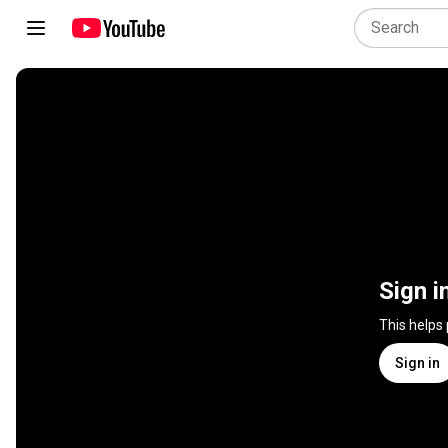
Sign i
This helps
Sign in