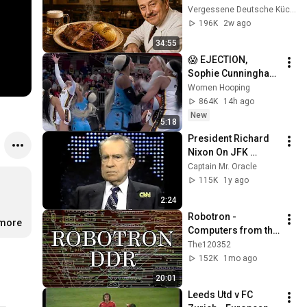
Gerichte aus den 
Vergessene Deutsche Küche
60ern, die heute 
196K
2w ago
niemand mehr 
34:55
serviert
😱 EJECTION, 
Sophie Cunningham 
CLOBBERED in HEAD 
Women Hooping
by DiJonai 
864K
14h ago
Carrington! Indiana 
New
5:18
Fever WNBA 
President Richard 
basketball
Nixon On JFK 
Assassination | 
Captain Mr. Oracle
1992 Interview | 
115K
1y ago
Oliver Stone "Off-
2:24
Base Historically"
Robotron - 
.more
Computers from the 
GDR
The120352
152K
1mo ago
20:01
Leeds Utd v FC 