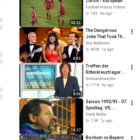
Zurich - European 
Cup - First Round 
Football History Videos
1ST Leg 
183
3w ago
(18/09/1974)
50:22
The Dangerous 
Joke That Took The 
'Smothers Brothers 
Star Madness
Comedy Hour' Off 
802K
1y ago
The Air for Good
8:02
Treffen der 
Ritterkreuzträger 
2004 Hameln
Schwanenwerder
171K
6y ago
8:59
Saison 1992/93 - 07. 
Spieltag: VfL 
Bochum - BAYER 04 
Frank Müller
LEVERKUSEN
1.5K
1y ago
14:27
Bochum vs Bayern 