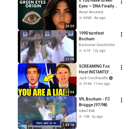
If You Have Green 
Eyes — DNA Finally 
Revealed Where 
Asian Ancestry
They Really Come 
606K
4w ago
From
24:59
1990 turnfest 
Bochum
Bochumer Geschichte
4.1K
12y ago
11:16
SCREAMING Fox 
Host INSTANTLY 
REGRETS Bringing 
Jack Cocchiarella
Dem Pastor On AIR!
916K
11mo ago
13:04
VfL Bochum - FC 
Brügge (97/98)
tobsi1848
10K
5y ago
1:49:18