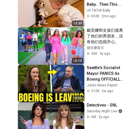
Baby… Then This 
Happened 😂🐶
LN TikTok Baby
653K
2mo ago
13:39
戴安娜和女孩们逃离
了他们的男朋友，没
有他们也很开心。
黛安娜显示
36K
3y ago
10:10
Seattle's Socialist 
Mayor PANICS As 
Boeing OFFICIALLY 
SHIFTS 9,000 Jobs 
Julian News Report
To South Carolina
510K
2w ago
10:50
Detectives - SNL
Saturday Night Live
6M
2y ago