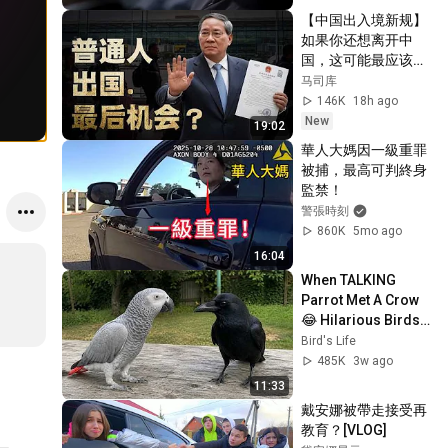
【中国出入境新规】
如果你还想离开中
国，这可能最应该看
的一个节目
马司库
146K
18h ago
New
19:02
華人大媽因一級重罪
被捕，最高可判終身
監禁！
警張時刻
860K
5mo ago
16:04
When TALKING 
Parrot Met A Crow 
😂 Hilarious Birds 
Video
Bird's Life
485K
3w ago
11:33
戴安娜被帶走接受再
教育？[VLOG]