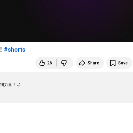
！
#shorts
26
Share
Save
力量！🌙
