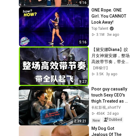
9:16
ONE Rope. ONE 
Girl. You CANNOT 
Look Away!
Top Talent
3.1M
3w ago
5:16
【黛安娜Diana】皎
月女神黛安娜，整场
高效带节奏，带全队
起飞#LOL#英雄聯盟
【檸檬仔】
#檸檬仔
3.5K
3y ago
9:27
Poor guy casually 
touch Sexy CEO's 
thigh.Treated as 
pervert.Awake 
长虹影视_shortTV
system earn 
456K
2d ago
beautys,become 
Dubbed
New
2:39:21
Tycoon.
My Dog Got 
Jealous Of The 