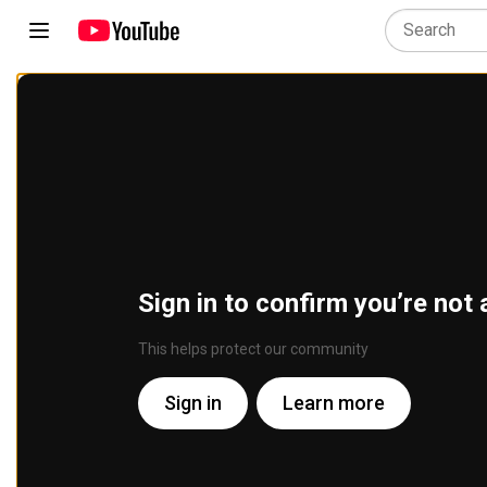
Sign in to confirm you’re not 
This helps protect our community
Sign in
Learn more