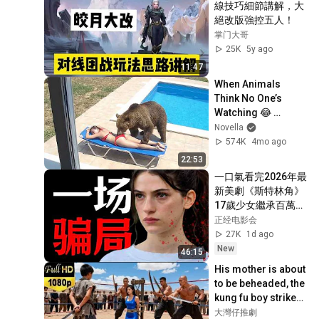
線技巧細節講解，大
絕改版強控五人！
掌门大哥
25K
5y ago
11:47
When Animals 
Think No One’s 
Watching 😂 
Backyard Edition
Novella
574K
4mo ago
22:53
一口氣看完2026年最
新美劇《斯特林角》
17歲少女繼承百萬小
島，卻發現自己的人
正经电影会
生是一場騙局！
27K
1d ago
New
46:15
His mother is about 
to be beheaded, the 
kung fu boy strikes 
out in rage!
大灣仔推劇