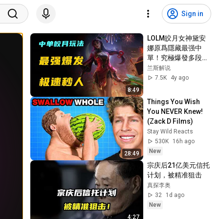
Sign in
LOLM皎月女神黛安
娜原爲隱藏最强中
單！究極爆發多段突
進，皎月或成團戰
兰斯解说
ace！【蘭斯】
7.5K
4y ago
8:49
Things You Wish 
You NEVER Knew! 
(Zack D Films)
Stay Wild Reacts
530K
16h ago
New
28:49
宗庆后21亿美元信托
计划，被精准狙击
真探李奥
32
1d ago
New
4:27