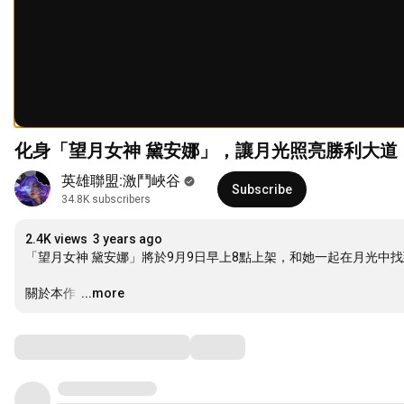
化身「望月女神 黛安娜」，讓月光照亮勝利大道
英雄聯盟:激鬥峽谷
Subscribe
34.8K subscribers
2.4K views
3 years ago
「望月女神 黛安娜」將於9月9日早上8點上架，和她一起在月光中找到
關於本作 
…
...more
Comments