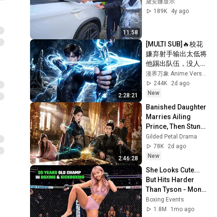
黛安娜显示
189K
4y ago
11:58
[MULTI SUB]🔥校花
嫌弃射手输出太低将
他踢出队伍，没人料
到射手拥有九百万高
漫界万象 Anime Verse Official
额防御。闯荡冠军秘
244K
2d ago
境，直接刷新校史纪
New
2:28:21
录强势打脸！
Banished Daughter 
Marries Ailing 
Prince, Then Stuns 
the Palace with a 
Gilded Petal Drama
Miracle Cure!
78K
2d ago
New
2:46:28
She Looks Cute... 
But Hits Harder 
Than Tyson - Mona 
Kimura
Boxing Events
1.8M
1mo ago