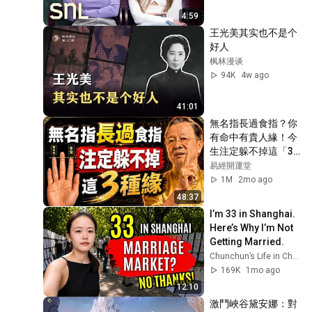
4:59
王光美其实也不是个
好人
枫林漫谈
94K
4w ago
41:01
無名指長過食指？你
有命中有貴人緣！今
生注定躲不掉這「3
段緣」#人生智慧 #
易經開運堂
命理 #哲學 #曾仕強 
1M
2mo ago
#易經 #正能量#人
48:37
生智慧 #命理 #哲學 
I’m 33 in Shanghai. 
#曾仕強 #易經 #正
Here’s Why I’m Not 
能量
Getting Married.
Chunchun’s Life in China
169K
1mo ago
12:10
激鬥峽谷黛安娜：對