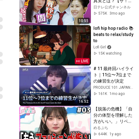
真実とは？【ザ！世
た……。
界仰天ニュース】
日テレ公式チャンネル
575K
3mo ago
10:55
lofi hip hop radio 📚 
beats to relax/study 
to
Lofi Girl
15K watching
LIVE
# 11 最終回ハイライ
ト｜11位〜7位まで
の練習生が決定
PRODUCE 101 JAPAN 新世界
161K
1mo ago
16:52
【脱落の危機】「自
分の体型を理解した
方がいい。」リベン
ジに燃える自己プロ
めるぷち
デュース審査でまさ
644K
1y ago