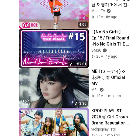
급 재평가 'F에서 진
주를 찾은 것 같아요' 
Mnet TV
180622 EP.2
13M
8y ago
4:05
【No No Girls】
Ep.15 / Final Round 
-No No Girls THE 
FINAL-
BMSG
25M
1y ago
1:57:01
ME:I (ミーアイ) ⊹ 
'花咲く道' Official 
MV
ME:I
10M
1mo ago
3:30
KPOP PLAYLIST 
2026 🌞 Girl Group 
Brand Reputation 
Ranking (June) 
viokpoplaylists
[4K/MV]
53K
1mo ago