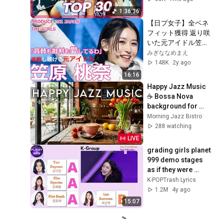
1:36:36
【日プ女子】全ベネ
フィット獲得 返り咲
いた元アイドル笠原
桃奈ダイジェスト[日
みぎななめまえ
プガール
148K
2y ago
ズ/KASAHARA 
16:16
MOMONA]
Happy Jazz Music 
☕ Bossa Nova 
background for 
Relaxing, Great 
Morning Jazz Bistro
Moods and Happy 
288 watching
Moods
LIVE
grading girls planet 
999 demo stages 
as if they were 
pd101 auditions
K-POPTrash Lyrics
1.2M
4y ago
15:07