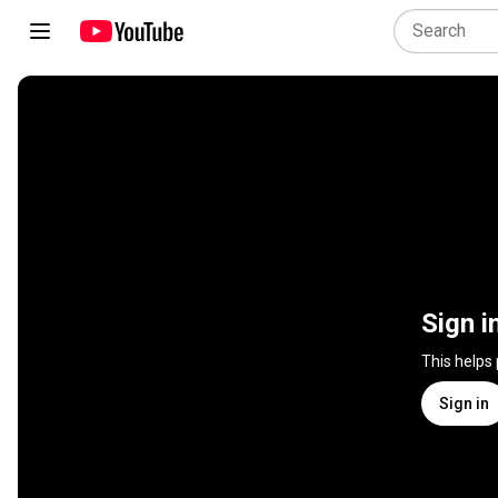
Sign i
This helps
Sign in