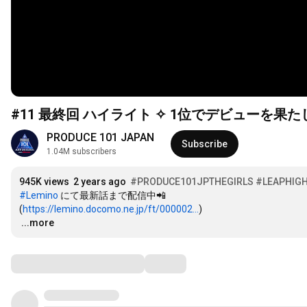
#11 最終回 ハイライト ✧ 1位でデビューを果たした練習
PRODUCE 101 JAPAN
Subscribe
1.04M subscribers
945K views
2 years ago
#PRODUCE101JPTHEGIRLS
#LEAPHIG
#Lemino
 にて最新話まで配信中📲

(
https://lemino.docomo.ne.jp/ft/000002...
…
...more
Comments