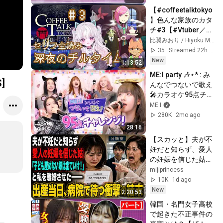
【#coffeetalktokyo 
】色んな家族のカタ
チ#3【#Vtuber／#
比翼みおり】
比翼みおり / Hiyoku Miori
35
Streamed 22h ago
New
1:13:52
ME:I party 🎶⋆* : み
]
んなでつないで歌え
🎤カラオケ95点チャ
レンジ🌟
ME:I
280K
2mo ago
28:16
【スカッと】夫が不
妊だと知らず、愛人
の妊娠を信じた姑。
「子どもを産めない
mijiprincess
嫁は出て行け！」と
10K
1d ago
私を離婚させた――
New
2:20:53
出産当日、病院で待
韓国・名門女子高校
っていたのは想像も
で起きた不正事件の
しない結末だっ