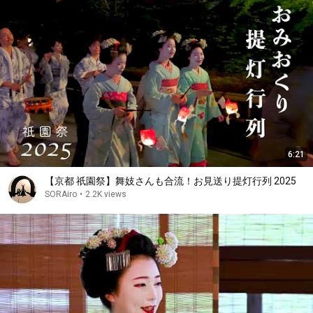
6:21
【京都 祇園祭】舞妓さんも合流！お見送り提灯行列 2025
SORAiro
•
2.2K views