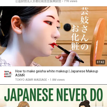
公益財団法人京都伝統伎芸振興財団
•
77K views
37:42
How to make geisha white makeup | Japanese Makeup
ASMR
TOKYO ASMR MASSAGE
•
1.8M views