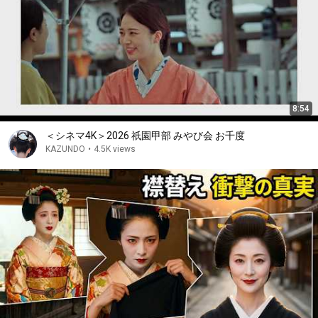
8:54
＜シネマ4K＞2026 祇園甲部 みやび会 お千度
KAZUNDO
•
4.5K views