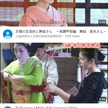
4:39
京都の五花街と舞妓さん ～祇園甲部編 舞妓・真矢さん～
公益財団法人京都伝統伎芸振興財団
•
102K views
6:34