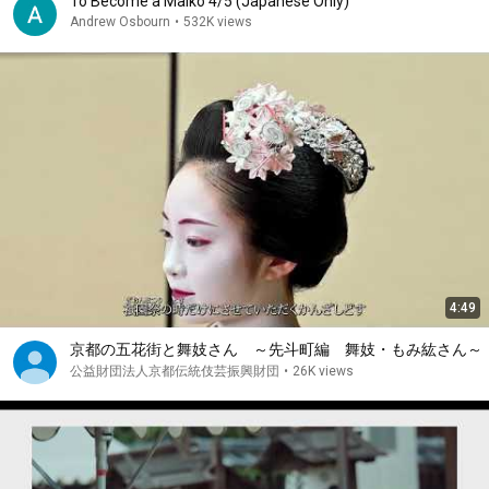
To Become a Maiko 4/5 (Japanese Only)
Andrew Osbourn
•
532K views
4:49
京都の五花街と舞妓さん ～先斗町編 舞妓・もみ紘さん～
公益財団法人京都伝統伎芸振興財団
•
26K views