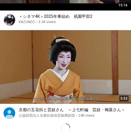
15:16
＜シネマ4K＞2025年事始め 祇園甲部2
KAZUNDO
•
6.5K views
5:53
京都の五花街と芸妓さん ～上七軒編 芸妓・梅葉さん～
公益財団法人京都伝統伎芸振興財団
•
24K views