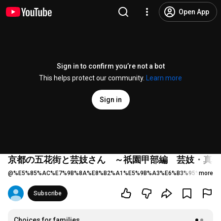
Open App
Sign in to confirm you’re not a bot
This helps protect our community.
Learn more
Sign in
京都の五花街と芸妓さん ～祇園甲部編 芸妓・真生
@
%E5%85%AC%E7%9B%8A%E8%B2%A1%E5%9B%A3%E6%B3%95%E4%BA
more
Subscribe
Choices for families