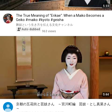
5:33
The True Meaning of "Erikae": When a Maiko Becomes a
Geiko #maiko #kyoto #geisha
舞妓という生き方を伝える文化チャンネル
Auto-dubbed
963 views
5:44
京都の五花街と芸妓さん ～宮川町編 芸妓・とし真菜さん
～