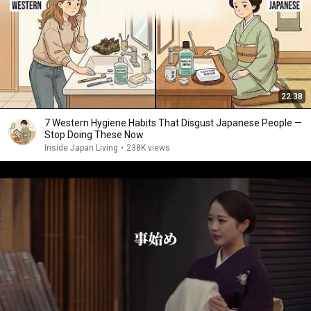
22:38
7 Western Hygiene Habits That Disgust Japanese People —
Stop Doing These Now
Inside Japan Living
•
238K views