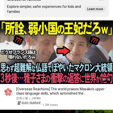
Explore simpler, safer experiences for kids and
Learn more
families
30:16
[Overseas Reactions] The world praises Masako's upper-
class language skills, which astonished the...
世界が驚くJAPAN
Auto-dubbed
1.2M views