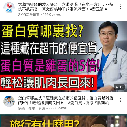
大叔为曾经的爱人登台，含泪演唱《在水一方》，不炫
技不飙高音，莫文蔚杨坤听的泪流满面！#费玉清 #任
柏儒 #天籁之战1 精华版 clip
SMG音乐频道
•
199K views
32:12
蛋白質哪里找？這種藏在超市的便宜貨，蛋白質是雞蛋
的5倍！輕鬆讓肌肉長回來！#蛋白質 #健康 #肌肉流失
#肌少症
快樂、健康、有用
•
227K views