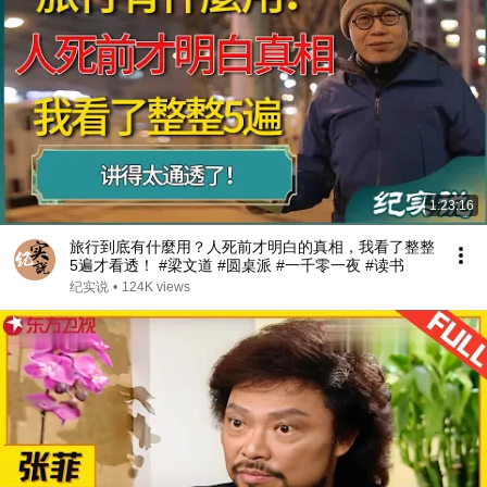
1:23:16
旅行到底有什麼用？人死前才明白的真相，我看了整整
5遍才看透！ #梁文道 #圆桌派 #一千零一夜 #读书
纪实说
•
124K views