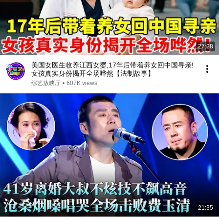
27:28
美国女医生收养江西女婴,17年后带着养女回中国寻亲!
女孩真实身份揭开全场哗然【法制故事】
综艺放映厅
•
607K views
21:35