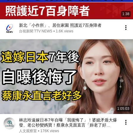
1:38
新北「小作所」、居住家園 照護近7百身障者
台視新聞 TTV NEWS
•
1.6K views
1:05:03
林志玲遠嫁日本7年自曝「我後悔了」！婆媳矛盾大爆
發、老公秒變媽寶！蔡康永見面直言「妳老了好
多」！！#林志玲 #蔡康永 #日本 #经济 #金融 #美国 #
人文观察室
•
176K views