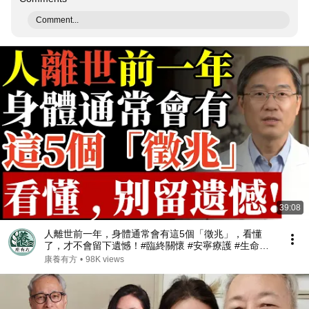
Comment...
39:08
人離世前一年，身體通常會有這5個「徵兆」，看懂
了，才不會留下遺憾！#臨終關懷 #安寧療護 #生命教
育 #放棄急救 #善終 #瀕死徵兆 #無效醫療 #腦死 #長
康養有方
•
98K views
照 #預立遺囑