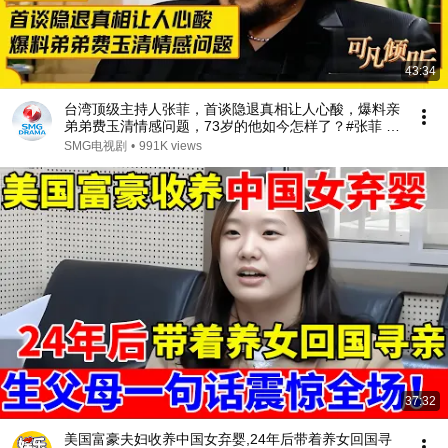
43:34
台湾顶级主持人张菲，首谈隐退真相让人心酸，爆料亲
弟弟费玉清情感问题，73岁的他如今怎样了？#张菲 #
费玉清 #可凡倾听 FULL
SMG电视剧
•
991K views
37:32
美国富豪夫妇收养中国女弃婴,24年后带着养女回国寻