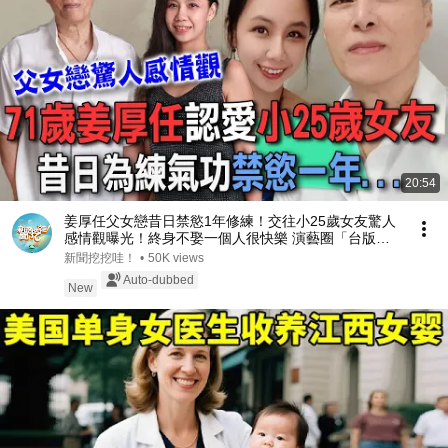
20:54
姜厚任父女戀昔日禁慾1年修練！交往小25歲女友驚人
感情觀曝光！終身不娶一個人很快樂 演藝圈「台版蘇
志燮」晚年幸福哲學！【新聞挖挖哇】每周精選
新聞挖挖哇！
•
50K views
Auto-dubbed
New