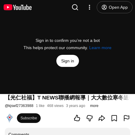
Open App
Sign in to confirm you’re not a bot
This helps protect our community.
Learn more
Sign in
【光仁社福】T NEWS聯播網報導｜大大數位寒冬送暖
@
kjswf27363988
1 like
468 views
3 years ago
more
Subscribe
Comments