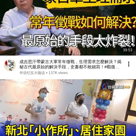
39:53
成吉思汗帶蒙古大軍常年徵戰，生理需求怎麼解決？揭
秘古代最原始的解決手段，史書都不敢細寫！#觀復嘟
嘟 #馬未都 #圆桌派 #观复嘟嘟 #窦文涛
华语纪实大咖说
•
137K views