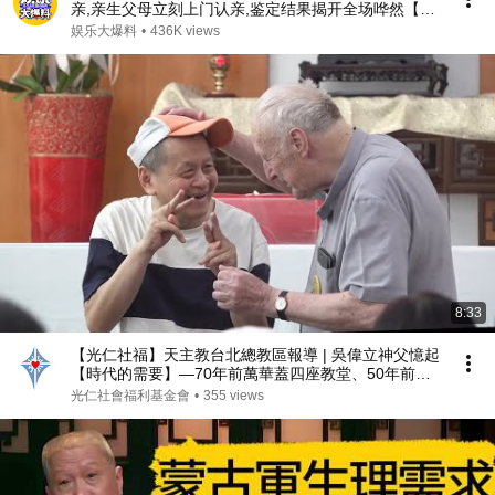
亲,亲生父母立刻上门认亲,鉴定结果揭开全场哗然【人
间真情录】
娱乐大爆料
•
436K views
8:33
【光仁社福】天主教台北總教區報導 | 吳偉立神父憶起
【時代的需要】—70年前萬華蓋四座教堂、50年前開
啟光仁社福
光仁社會福利基金會
•
355 views