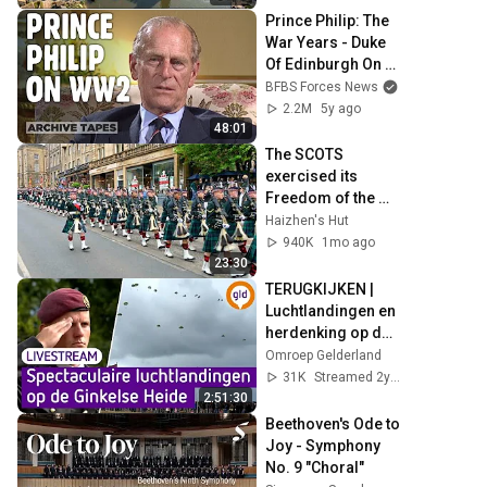
Prince Philip: The 
War Years - Duke 
Of Edinburgh On 
Serving In WW2 • 
BFBS Forces News
FULL 1995 
2.2M
5y ago
INTERVIEW
48:01
The SCOTS 
exercised its 
Freedom of the 
City of Edinburgh, 
Haizhen's Hut
marking its 20th 
940K
1mo ago
anniversary
23:30
TERUGKIJKEN | 
Luchtlandingen en 
herdenking op de 
Ginkelse Heide 
Omroep Gelderland
2023
31K
Streamed 2y ago
2:51:30
Beethoven's Ode to 
Joy - Symphony 
No. 9 "Choral"