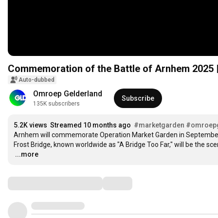
Commemoration of the Battle of Arnhem 2025 
Auto-dubbed
Omroep Gelderland
Subscribe
135K subscribers
5.2K views
Streamed 10 months ago
#marketgarden
#omroep
Arnhem will commemorate Operation Market Garden in September 19
…
...more
Comments