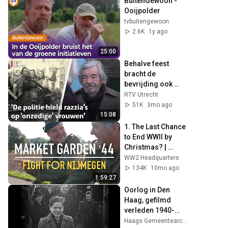
BuitenGewoon - 
Ooijpolder
tvbuitengewoon
2.6K
1y ago
25:00
Behalve feest 
bracht de 
bevrijding ook 
nieuwe problemen 
RTV Utrecht
met zich mee | Van 
51K
3mo ago
Rossem Vertelt
15:08
1. The Last Chance 
to End WWII by 
Christmas? | 
Operation Market 
WW2 Headquarters
Garden | Part 1 of 
134K
10mo ago
3
1:59:27
Oorlog in Den 
Haag, gefilmd 
verleden 1940-
1945
Haags Gemeentearchief