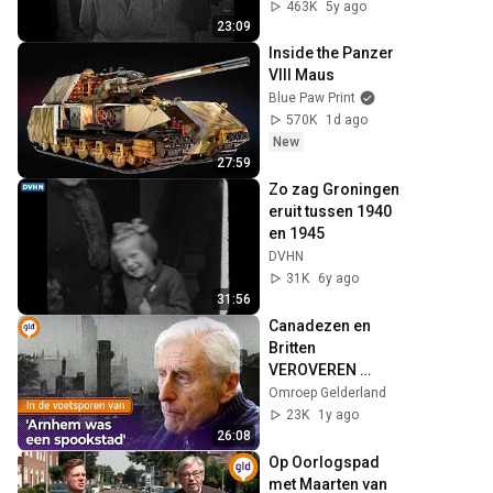
463K
5y ago
23:09
Inside the Panzer 
VIII Maus
Blue Paw Print
570K
1d ago
New
27:59
Zo zag Groningen 
eruit tussen 1940 
en 1945
DVHN
31K
6y ago
31:56
Canadezen en 
Britten 
VEROVEREN 
ARNHEM tijdens 
Omroep Gelderland
OPERATIE ANGER | 
23K
1y ago
In de voetsporen 
26:08
van de bevrijders 
Op Oorlogspad 
#7
met Maarten van 