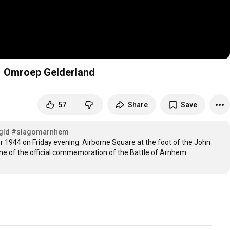
| Omroep Gelderland
57
Share
Save
gld
#slagomarnhem
44 on Friday evening. Airborne Square at the foot of the John 