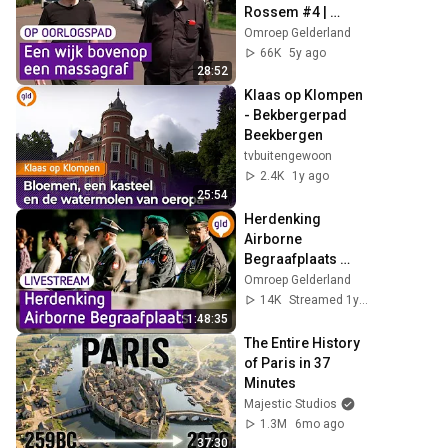
Rossem #4 | 
Market Garden | 
Omroep Gelderland
Omroep 
66K
5y ago
Gelderland
28:52
Klaas op Klompen 
- Bekbergerpad 
Beekbergen
tvbuitengewoon
2.4K
1y ago
25:54
Herdenking 
Airborne 
Begraafplaats 
Oosterbeek 2024 | 
Omroep Gelderland
Omroep 
14K
Streamed 1y ago
Gelderland
1:48:35
The Entire History 
of Paris in 37 
Minutes
Majestic Studios
1.3M
6mo ago
37:30