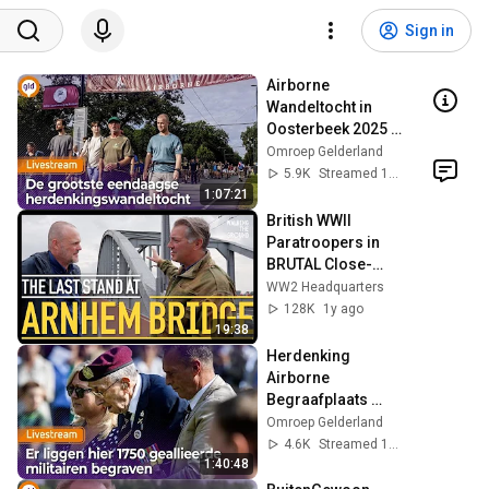
Sign in
Airborne 
Wandeltocht in 
Oosterbeek 2025 | 
Omroep 
Omroep Gelderland
Gelderland
5.9K
Streamed 11mo ago
1:07:21
British WWII 
Paratroopers in 
BRUTAL Close-
Quarters Combat 
WW2 Headquarters
at Arnhem Bridge
128K
1y ago
19:38
Herdenking 
Airborne 
Begraafplaats 
Oosterbeek 2025 | 
Omroep Gelderland
Omroep 
4.6K
Streamed 10mo ago
Gelderland
1:40:48