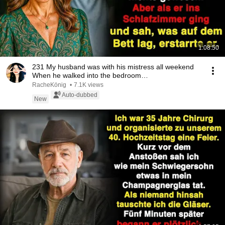
1:08:50
231 My husband was with his mistress all weekend
When he walked into the bedroom…
RacheKönig
•
7.1K views
Auto-dubbed
New