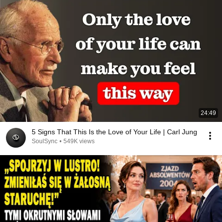
24:49
5 Signs That This Is the Love of Your Life | Carl Jung
SoulSync
•
549K views