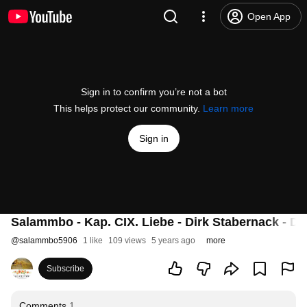
Open App
Sign in to confirm you’re not a bot
This helps protect our community.
Learn more
Sign in
Salammbo - Kap. CIX. Liebe - Dirk Stabernack - D
@
salammbo5906
1 like
109 views
5 years ago
more
Subscribe
Comments
1