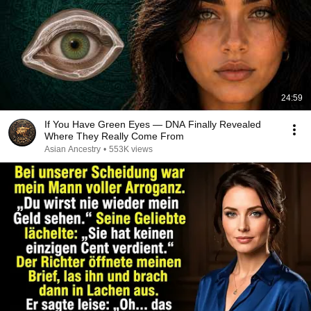
24:59
If You Have Green Eyes — DNA Finally Revealed
Where They Really Come From
Asian Ancestry
•
553K views