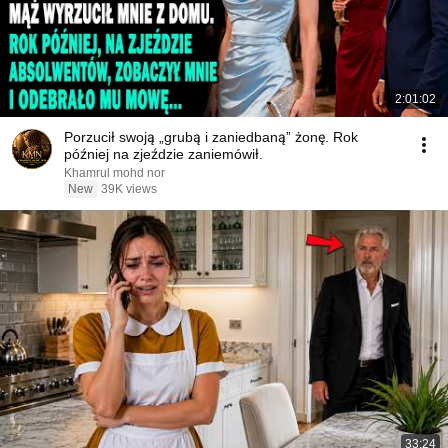
2:01:02
Porzucił swoją „grubą i zaniedbaną” żonę. Rok
później na zjeździe zaniemówił.
Khamrul mohd nor
New
39K views
33:24