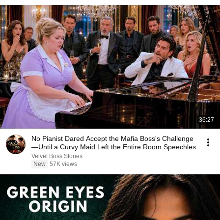
36:27
No Pianist Dared Accept the Mafia Boss's Challenge
—Until a Curvy Maid Left the Entire Room Speechles
Velvet Boss Stories
New
57K views