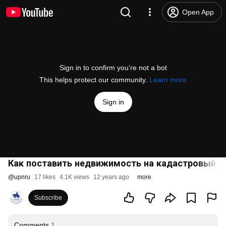
Open App
Sign in to confirm you’re not a bot
This helps protect our community.
Learn more
Sign in
Как поставить недвижимость на кадастровый у
@
upnru
17 likes
4.1K views
12 years ago
more
Subscribe
Comments
1