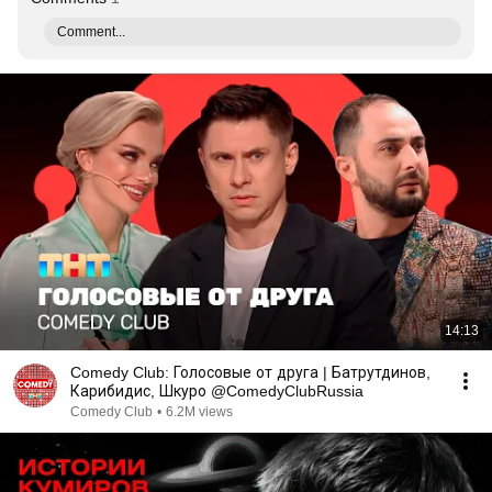
Comment...
14:13
Comedy Club: Голосовые от друга | Батрутдинов,
Карибидис, Шкуро @ComedyClubRussia
Comedy Club
•
6.2M views