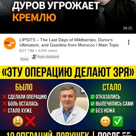
38:25
LIPSITS – The Last Days of Wildberries, Durov's
Ultimatum, and Gasoline from Morocco / Main Topic
ВОТ ТАК
•
416K views
Auto-dubbed
New