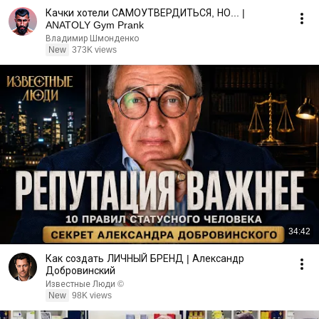
Качки хотели САМОУТВЕРДИТЬСЯ, НО... |
ANATOLY Gym Prank
Владимир Шмонденко
New
373K views
34:42
Как создать ЛИЧНЫЙ БРЕНД | Александр
Добровинский
Известные Люди ©
New
98K views