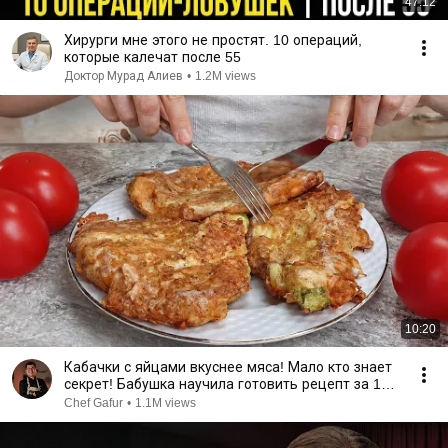
47:12
Хирурги мне этого не простят. 10 операций,
которые калечат после 55
Доктор Мурад Алиев
•
1.2M views
10:20
Кабачки с яйцами вкуснее мяса! Мало кто знает
секрет! Бабушка научила готовить рецепт за 15
минут
Chef Gafur
•
1.1M views