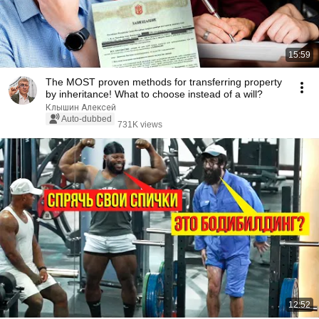
15:59
The MOST proven methods for transferring property
by inheritance! What to choose instead of a will?
Клышин Алексей
Auto-dubbed
731K views
12:52