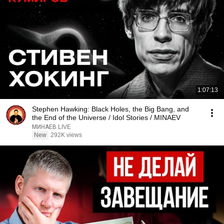
1:07:13
Stephen Hawking: Black Holes, the Big Bang, and
the End of the Universe / Idol Stories / MINAEV
МИНАЕВ LIVE
New
292K views