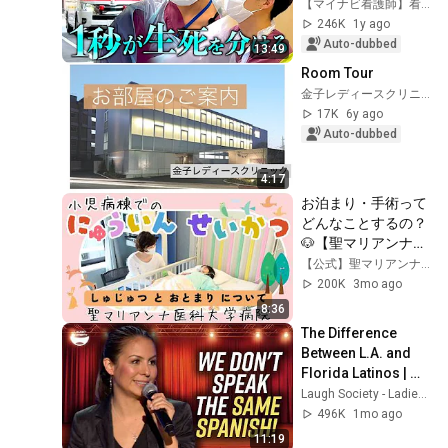
Advanced 
【マイナビ看護師】看護師の密着リアルチャンネル
Emergency and 
246K
1y ago
Critical Care 
Auto-dubbed
13:49
Cente...
Room Tour
金子レディースクリニック
17K
6y ago
Auto-dubbed
4:17
お泊まり・手術って
どんなことするの？
🐶【聖マリアンナ医
科大学病院/こども
【公式】聖マリアンナ医科大学病院
向けプレパレーショ
200K
3mo ago
ン動画】
8:36
The Difference 
Between L.A. and 
Florida Latinos | 
Anjelah Johnson
Laugh Society - Ladies First
496K
1mo ago
11:19