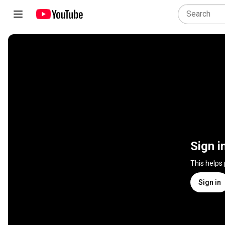
Sign i
This helps
Sign in