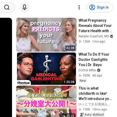
Sign in
What Pregnancy 
Reveals About Your 
Future Health with 
Dr. Amanda Horton
Natalie Crawford, MD
136K
1mo ago
42:38
What To Do If Your 
Doctor Gaslights 
You | Dr. Bayo
Doctor Mike
335K
4d ago
New
1:35:08
This is what 
childbirth is like! 
We'll introduce you 
to a delivery room 
ホッとできる!産婦人科チャンネル
where even first-
130K
10mo ago
timers c...
Auto-dubbed
15:21