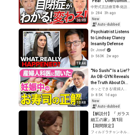
"Fear": Overcoming 
Picky Eating and 
中野式言語療育®︎-発語ゼロから会話までの最短ルート-
Meltdowns | Dr. 
284
3h ago
Shir...
New
36:09
Auto-dubbed
Psychiatrist Listens 
to Lindsay Clancy 
Insanity Defense
Dr. Josef
563K
2w ago
18:44
"No Sushi" Is a Lie!? 
An OB-GYN Reveals 
the Truth About Diet 
and Life During 
ホッとできる!産婦人科チャンネル
Pregnancy!
8.5K
1d ago
New
10:48
Auto-dubbed
【解説付】『 ガラス
細工の家』第1回
【期間限定】
フィルドラチャンネル【ユニオン映画公式】