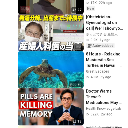
17K
22h ago
New
46:27
[Obstetrician-
Gynecologist on 
call] We'll show you 
what it's like on the 
ホッとできる!産婦人科チャンネル
job, from the onset 
9.9K
1y ago
of l...
Auto-dubbed
8:06
8 Hours - Relaxing 
Music with Sea 
Turtles in Hawaii | 
Great Escapes
Great Escapes
4.3M
6y ago
8:00:26
Doctor Warns 
These 9 
Medications May 
Cause Memory 
Health Knowledge Lab
Loss After 60 - Dr. 
322K
2w ago
William Li
23:13