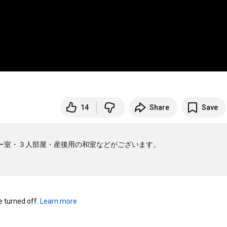
14
Share
Save
ー室・３人部屋・産後用の和室などがございます。

turned off. 
Learn more