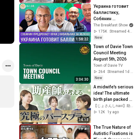
Украина готовит 
баллистику, 
Собянин 
предрекает крах, 
The Breakfast Show
Навальная за 
175K
Streamed 4h ago
Яблоко. 
New
1:58:22
Галлямов, 
Town of Davie Town 
Ганапольский
Council Meeting 
August 5th, 2026
Town of Davie TV
264
Streamed 1d ago
New
3:04:30
A midwife's serious 
idea! The ultimate 
birth plan packed 
with experience and 
【じょさんしnavi】助産師の学びチャンネル
knowledge 
12K
1y ago
revealed
14:13
The True Nature of 
Autistic Fixations is 