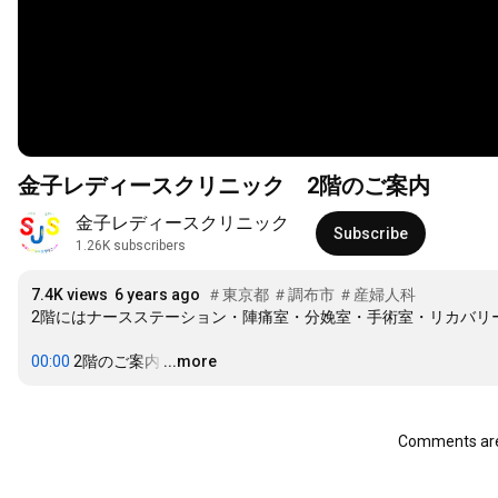
金子レディースクリニック 2階のご案内
金子レディースクリニック
Subscribe
1.26K subscribers
7.4K views
6 years ago
＃東京都
＃調布市
＃産婦人科
2階にはナースステーション・陣痛室・分娩室・手術室・リカバリ
00:00
 2階のご案内
…
...more
Comments are 