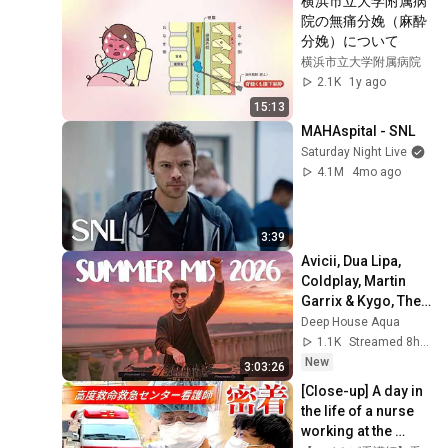
横浜市立大学附属病
院の無痛分娩（麻酔
分娩）について
横浜市立大学附属病院
2.1K
1y ago
15:13
MAHAspital - SNL
Saturday Night Live
4.1M
4mo ago
3:39
Avicii, Dua Lipa, 
Coldplay, Martin 
Garrix & Kygo, The 
Chainsmokers 
Deep House Aqua
Style - SUMMER 
1.1K
Streamed 8h ago
DEEP HOUSE Mix
New
3:03:26
[Close-up] A day in 
the life of a nurse 
working at the 