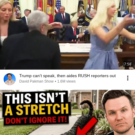
7:58
Trump can’t speak, then aides RUSH reporters out
David Pakman Show
•
1.6M views