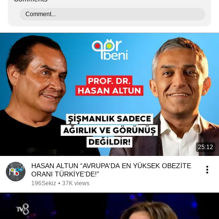
Comment...
25:12
HASAN ALTUN “AVRUPA'DA EN YÜKSEK OBEZİTE
ORANI TÜRKİYE’DE!”
196Sekiz
•
37K views