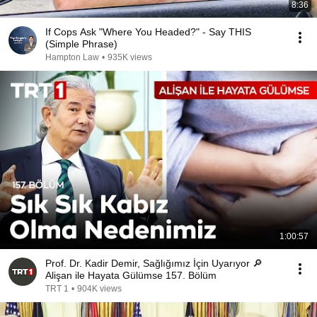
8:36
If Cops Ask "Where You Headed?" - Say THIS
(Simple Phrase)
Hampton Law
•
935K views
1:00:57
Prof. Dr. Kadir Demir, Sağlığımız İçin Uyarıyor 🔎
Alişan ile Hayata Gülümse 157. Bölüm
TRT 1
•
904K views