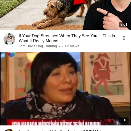
8:01
If Your Dog Stretches When They See You… This Is
What It Really Means
Tom Davis Dog Training
•
2.1M views
3:18