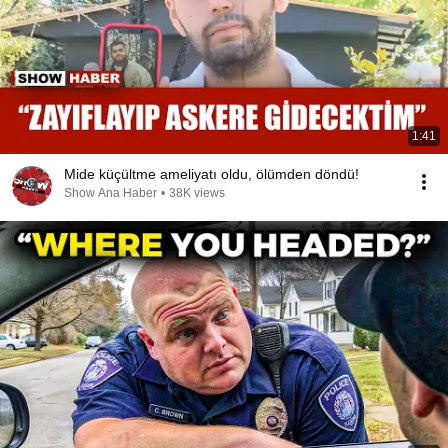
1:41
Mide küçültme ameliyatı oldu, ölümden döndü!
Show Ana Haber
•
38K views