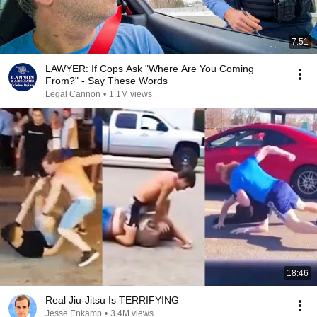
7:51
LAWYER: If Cops Ask "Where Are You Coming
From?" - Say These Words
Legal Cannon
•
1.1M views
18:46
Real Jiu-Jitsu Is TERRIFYING
Jesse Enkamp
•
3.4M views