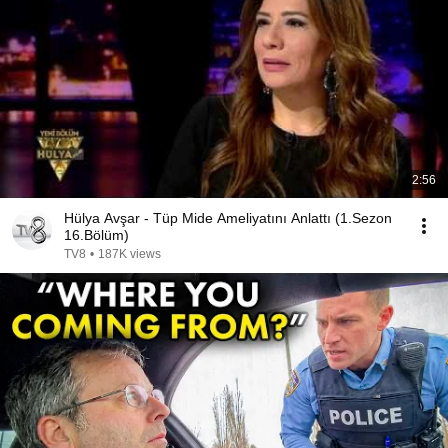
2:56
Hülya Avşar - Tüp Mide Ameliyatını Anlattı (1.Sezon
16.Bölüm)
TV8
•
187K views