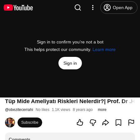
Open App
Sign in to confirm you’re not a bot
This helps protect our community.
Learn more
Sign in
Tüp Mide Ameliyatı Riskleri Nelerdir?| Prof. Dr .
@
obezitecerrahi
No likes
1.1K views
8 years ago
more
Subscribe
Comments