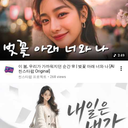
3:49
이 봄, 우리가 가까워지던 순간 🌸 | 벚꽃 아래 너와 나 [AI
씬스타팝 Original]
씬스타팝 프로젝트
•
268 views