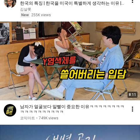
한국의 특징 | 한국을 미국이 특별하게 생각하는 이유 |
미국 반응
김샬롯
New
255K views
8:11
남자가 얼굴보다 말빨이 중요한 이유ㅋㅋㅋㅋㅋㅋㅋㅋ
ㅋㅋㅋㅋㅋㅋㅋㅋㅋㅋ
코믹마트
•
749K views