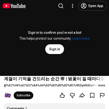
Open App
Sign in to confirm you’re not a bot
This helps protect our community.
Learn more
Sign in
계절이 기억을 건드리는 순간 🌸 | 벚꽃이 질 때마다 [AI 씬스타
@
%EC%94%AC%EC%8A%A4%ED%83%80%ED%8C%9DSynthStarPop
more
6 like
Subscribe
Comments
5