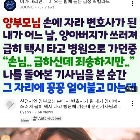
비가 내리면... | 비 오는 밤에 듣는 감성 락발라드
JOONIE
•
137 views
58:41
신청사연 양부모님 손에서 변호사가 된 내가 양아버지
쓰러져 급히 택시 타고 병원에 가는데 운전기사님의 얼
굴을 본 순간 얼어붙는데 감동사연 사이다사연 라디오
Uyeon
•
7.6K views
드라마 사연라디
Auto-dubbed
New