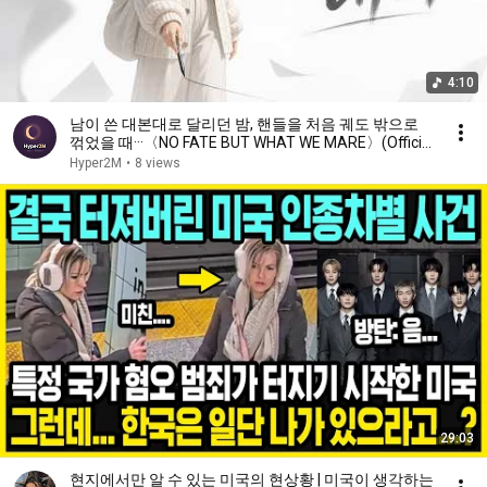
4:10
남이 쓴 대본대로 달리던 밤, 핸들을 처음 궤도 밖으로
꺾었을 때···〈NO FATE BUT WHAT WE MARE〉(Official
Music Video)
Hyper2M
•
8 views
29:03
현지에서만 알 수 있는 미국의 현상황 | 미국이 생각하는