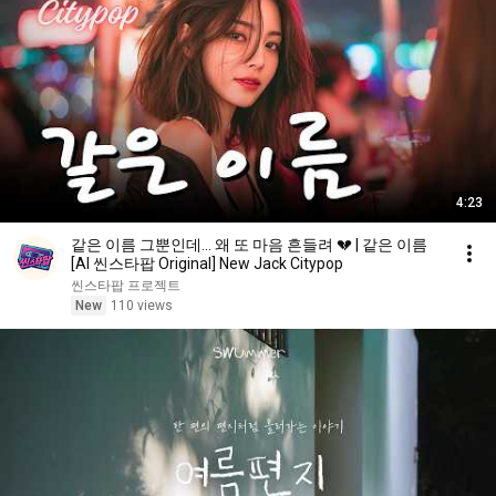
4:23
같은 이름 그뿐인데... 왜 또 마음 흔들려 💔 | 같은 이름
[AI 씬스타팝 Original] New Jack Citypop
씬스타팝 프로젝트
New
110 views