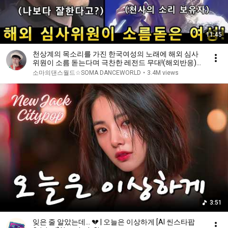
11:45
천상계의 목소리를 가진 한국여성의 노래에 해외 심사
위원이 소름 돋는다며 극찬한 레전드 무대!(해외반응)ㅣ
갓 탤런트 GOT TALENTㅣ소마의리뷰
소마의댄스월드☆SOMA DANCEWORLD
•
3.4M views
3:51
잊은 줄 알았는데... 💔 | 오늘은 이상하게 [AI 씬스타팝