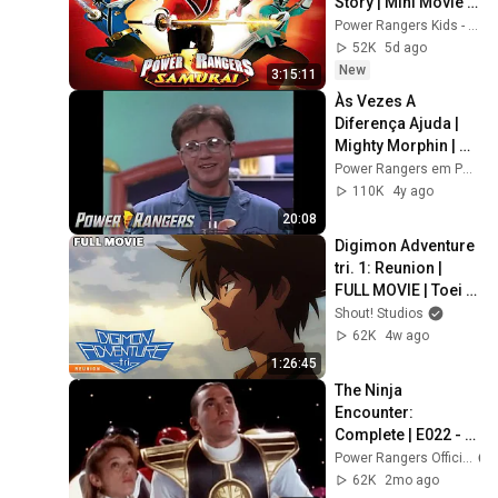
Story | Mini Movie | 
Power Month | 
Power Rangers Kids - Official Channel
Superheroes For 
52K
5d ago
Kids
New
3:15:11
Às Vezes A 
Diferença Ajuda | 
Mighty Morphin | 
Episódio Completo 
Power Rangers em Português - Canal Oficial
S01 E05 | Power 
110K
4y ago
Rangers em 
20:08
Português
Digimon Adventure 
tri. 1: Reunion | 
FULL MOVIE | Toei 
Anime Action 
Shout! Studios
Adventure
62K
4w ago
1:26:45
The Ninja 
Encounter: 
Complete | E022 - 
E024 | Might 
Power Rangers Official
Morphin | Mini 
62K
2mo ago