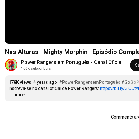
Nas Alturas | Mighty Morphin | Episódio Compl
Power Rangers em Português - Canal Oficial
S
106K subscribers
178K views
4 years ago
#PowerRangersemPortuguês
#GoGoP
Inscreva-se no canal oficial de Power Rangers: 
https://bit.ly/3IQCtv
…
...more
Comments are 