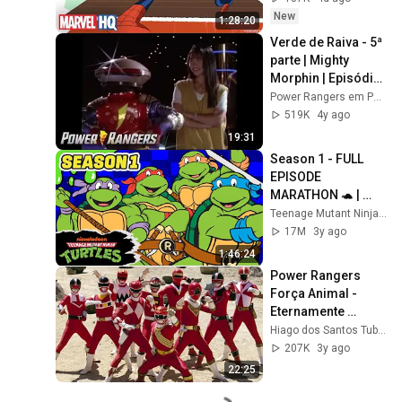
New
1:28:20
Verde de Raiva - 5ª 
parte | Mighty 
Morphin | Episódio 
Completo S01 E21 | 
Power Rangers em Português - Canal Oficial
Power Rangers em 
519K
4y ago
Português
19:31
Season 1 - FULL 
EPISODE 
MARATHON 🐢 | 
TMNT (1987) | 
Teenage Mutant Ninja Turtles
Teenage Mutant 
17M
3y ago
Ninja Turtles
1:46:24
Power Rangers 
Força Animal - 
Eternamente 
Vermelho em Full 
Hiago dos Santos Tuber
HD
207K
3y ago
22:25