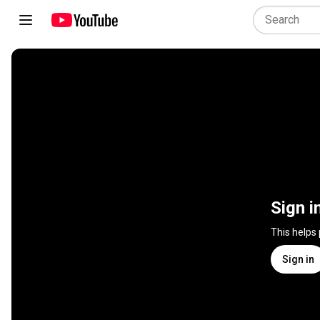
Sign i
This helps
Sign in