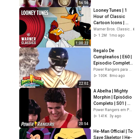
Movie | Power 
56:56
Rangers Official
Looney Tunes | 1 
Hour of Classic 
Cartoon Icons | 
Warner Classics
Warner Bros. Classics
1.2M
1mo ago
1:00:22
Regalo De 
Cumpleaños | E60 | 
Episodio Completo 
| Power Rangers 
Power Rangers para Niños - Canal Oficial
Re-Ignition | Videos 
100K
8mo ago
de Power Rangers
22:02
A Abelha | Mighty 
Morphin | Episódio 
Completo | S01 | 
E51 | Power 
Power Rangers em Português - Canal Oficial
Rangers em 
141K
3y ago
Português
20:54
He-Man Official | To 
Save Skeletor | He-