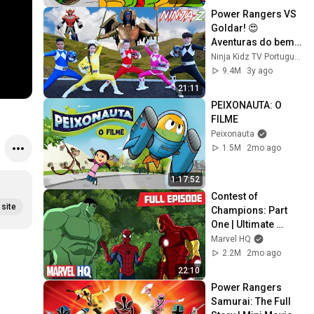
Power Rangers VS 
Goldar! 😍 
Aventuras do bem 
contra o mal! | 
Ninja Kidz TV Português
Ninja Kidz em 
9.4M
3y ago
Portugues
21:11
PEIXONAUTA: O 
FILME
Peixonauta
1.5M
2mo ago
1:17:52
Contest of 
site
Champions: Part 
One | Ultimate 
Spider-Man S3 E23 
Marvel HQ
| Full Episode | 
2.2M
2mo ago
@MarvelHQ
22:10
Power Rangers 
Samurai: The Full 