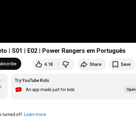
eto | S01 | E02 | Power Rangers em Português
ubscribe
4.1K
Share
Save
owerRangers
Try YouTube Kids
#PowerRangers
b
An app made just for kids
Open 
turned off. 
Learn more