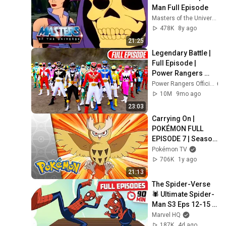
Man Full Episode
Masters of the Universe: He-Man & She-Ra
478K
8y ago
21:25
Legendary Battle | 
Full Episode | 
Power Rangers 
Super Megaforce | 
Power Rangers Official
Power Rangers 
10M
9mo ago
Official
23:03
Carrying On | 
POKÉMON FULL 
EPISODE 7 | Season 
4
Pokémon TV
706K
1y ago
21:13
The Spider-Verse 
🕷️ Ultimate Spider-
Man S3 Eps 12-15 | 
Full Episodes | 
Marvel HQ
‪‪‪@MarvelHQ
187K
4d ago