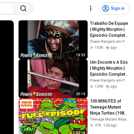
Sign in
Trabalho De Equipe 
| Mighty Morphin | 
Episódio Completo 
| S01 | E03 | Power 
Power Rangers em Português - Canal Oficial
Rangers em 
153K
4y ago
Português
19:33
Um Encontro A Sós 
| Mighty Morphin | 
Episódio Completo 
| S01 | E04 | Power 
Power Rangers em Português - Canal Oficial
Rangers em 
129K
4y ago
Português
20:14
100 MINUTES of 
Teenage Mutant 
Ninja Turtles (1987) 
📺 EVERY EPISODE 
Teenage Mutant Ninja Turtles
MARATHON! #10 | 
37K
12d ago
TMNT
1:52:16