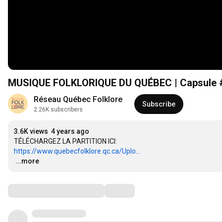
MUSIQUE FOLKLORIQUE DU QUÉBEC | Capsule #2
Réseau Québec Folklore
Subscribe
2.26K subscribers
3.6K views
4 years ago
https://www.quebecfolklore.qc.ca/Uplo...
…
...more
Comments