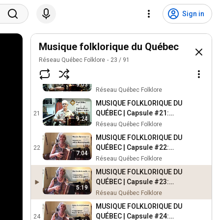
MUSIQUE FOLKLORIQUE DU
QUÉBEC | Capsule #18: Le
18
Sign in
Breakdown Gaétane
Réseau Québec Folklore
MUSIQUE FOLKLORIQUE DU
QUÉBEC | Capsule #19: La
Musique folklorique du Québec
19
Gigue à Germain
Réseau Québec Folklore
Réseau Québec Folklore
23
/
91
MUSIQUE FOLKLORIQUE DU
QUÉBEC | Capsule #20:
20
9:03
Manitoba Golden Boy
Réseau Québec Folklore
MUSIQUE FOLKLORIQUE DU
QUÉBEC | Capsule #21:
21
9:24
Reel Gilles
Réseau Québec Folklore
MUSIQUE FOLKLORIQUE DU
QUÉBEC | Capsule #22:
22
7:04
Marche Duvernay
Réseau Québec Folklore
MUSIQUE FOLKLORIQUE DU
QUÉBEC | Capsule #23:
5:19
Marche de la ruelle
Réseau Québec Folklore
MUSIQUE FOLKLORIQUE DU
QUÉBEC | Capsule #24:
24