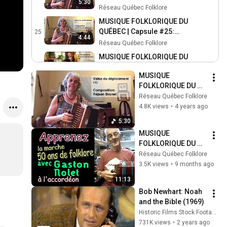
5:30
Valse du déploiement
Réseau Québec Folklore
MUSIQUE FOLKLORIQUE DU
QUÉBEC | Capsule #25:
25
4:44
Valse du confinement
Réseau Québec Folklore
MUSIQUE FOLKLORIQUE DU
QUÉBEC | Capsule #26: La
26
7:26
MUSIQUE 
ronfleuse de Thomas
Réseau Québec Folklore
FOLKLORIQUE DU 
Pomerleau
MUSIQUE FOLKLORIQUE DU
QUÉBEC | Capsule 
Réseau Québec Folklore
QUÉBEC | Capsule #27:
27
#24: Valse du 
4.8K views
•
4 years ago
Turlutte acadienne à Daniel
Réseau Québec Folklore
déploiement
5:30
Lemieux
MUSIQUE FOLKLORIQUE DU
MUSIQUE 
QUÉBEC | Capsule #28: Le
28
FOLKLORIQUE DU 
reel abandonné
Réseau Québec Folklore
QUÉBEC | Capsule 
Réseau Québec Folklore
MUSIQUE FOLKLORIQUE DU
#91: 50 ans de 
3.5K views
•
9 months ago
QUÉBEC | Capsule #29:
folklore
29
11:13
Gigue du Père Mathias
Réseau Québec Folklore
Bob Newhart: Noah 
MUSIQUE FOLKLORIQUE DU
and the Bible (1969)
QUÉBEC | Capsule #30:
30
Historic Films Stock Footage Archive
Valse des Côteaux
Réseau Québec Folklore
731K views
•
2 years ago