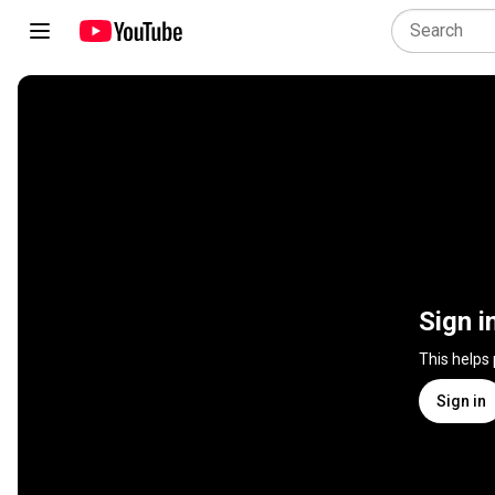
Sign i
This helps
Sign in