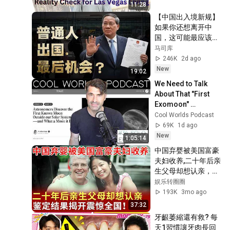
Living
11:28
【中国出入境新规】
如果你还想离开中
国，这可能最应该看
的一个节目
马司库
246K
2d ago
New
19:02
We Need to Talk 
About That "First 
Exomoon" 
Discovery
Cool Worlds Podcast
69K
1d ago
New
1:05:14
中国弃婴被美国富豪
夫妇收养,二十年后亲
生父母却想认亲，鉴
定结果揭开震惊全
娱乐转圈圈
国！【寻情记忆】
193K
3mo ago
37:32
牙齦萎縮還有救? 每
天1習慣讓牙肉長回