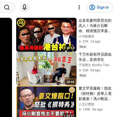
Sign in
众多富豪明星背后的
高人！为蒋介石断
命、精准预言李嘉诚
的一生，临终前泄露
小乌副频道
「改命秘术」，普通
57K
1d ago
人为何忙忙碌碌却赚
New
1:35:13
不到钱？1小时中间
千万年薪程序员面临
无广告合集[She's 
失业，卖房求生
Xiaowu 小乌]
千游阁主 Wushu Traveler
52K
6d ago
New
28:46
薑文罕見爆粗！怒批
《抓特務》是華人電
影最差！馮小剛這都
宣傳太不要臉了！#
人文記實錄
窦文涛#周轶君#马
160K
3w ago
未都#许子东#尹烨#
1:29:27