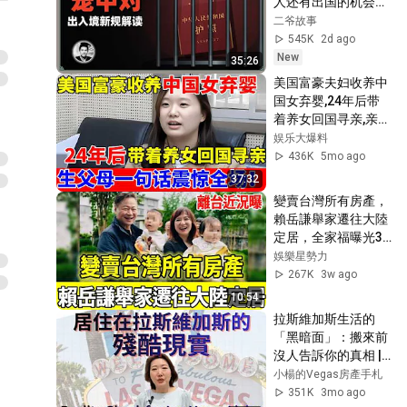
人还有出国的机会
吗？
二爷故事
545K
2d ago
New
35:26
美国富豪夫妇收养中
国女弃婴,24年后带
着养女回国寻亲,亲生
父母立刻上门认亲,鉴
娱乐大爆料
定结果揭开全场哗然
436K
5mo ago
【人间真情录】
37:32
變賣台灣所有房產，
賴岳謙舉家遷往大陸
定居，全家福曝光3
子女近況驚呆眾人
娛樂星勢力
267K
3w ago
10:54
拉斯維加斯生活的
「黑暗面」：搬來前
沒人告訴你的真相 | 
Reality Check for 
小楊的Vegas房產手札
2026 Las Vegas 
351K
3mo ago