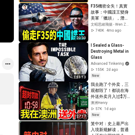
圆桌派#圆桌派第八
F35機密全失！真實
季 #人文紀實錄
故事：中國諜王變身
美軍「獵頭」，潛伏
多年搬空隱身戰機最
文昭思緒飛揚 - Wen Zhao Studio
強戰術【文昭思緒飛
740K
4mo ago
揚532】
20:30
I Sealed a Glass-
Destroying Metal in 
Glass
Advanced Tinkering
155K
2d ago
New
1:11:13
我去跑了个外卖，三
观都毁了！都说在海
外送外卖月入过$万? 
我亲自在澳洲送了外
澳洲Henry
卖后，我笑不出来
57K
1d ago
了…外卖骑手真实收
New
27:17
入，时薪大揭秘，看
笼中对：史上最严出
完你别不信。
入境新规解读，普通