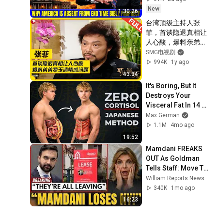
David Jeremiah 
New
1:30:26
Sermons
台湾顶级主持人张
菲，首谈隐退真相让
人心酸，爆料亲弟弟
费玉清情感问题，73
SMG电视剧
岁的他如今怎样了？
994K
1y ago
#张菲 #费玉清 #可
43:34
凡倾听 FULL
It's Boring, But It 
Destroys Your 
Visceral Fat In 14 
Days (Japanese 
Max German
Method)
1.1M
4mo ago
19:52
Mamdani FREAKS 
OUT As Goldman 
Tells Staff: Move To 
Dallas Or LEAVE — 
William Reports News
$500 MILLION 
340K
1mo ago
Campus Rising
16:23