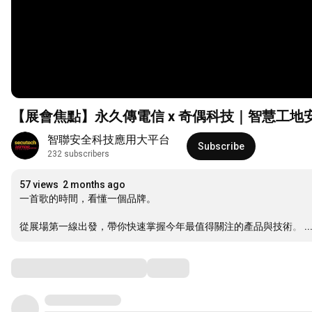
【展會焦點】永久傳電信 x 奇偶科技｜智慧工地
智聯安全科技應用大平台
Subscribe
232 subscribers
57 views
2 months ago
一首歌的時間，看懂一個品牌。

從展場第一線出發，帶你快速掌握今年最值得關注的產品與技術。
…
.
Comments