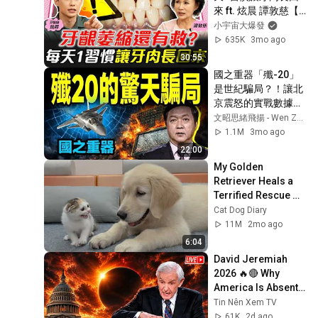
來 ft. 炫晨 譚敦慈【 
小宇宙大爆發 】
小宇宙大爆發
635K
3mo ago
30:55
國之重器「殲-20」
是世紀騙局？！讓北
京震怒的實戰數據，
把天才總設計師送進
文昭思緒飛揚 - Wen Zhao Studio
了監獄【文昭思緒飛
1.1M
3mo ago
揚533】
22:00
My Golden 
Retriever Heals a 
Terrified Rescue 
Kitten in Just 3 
Cat Dog Diary
Meetings!
11M
2mo ago
6:04
David Jeremiah 
2026 🔥🔴 Why 
America Is Absent 
From End Time 
Tin Nên Xem TV
Bible Prophecy 💥🔴 
61K
2d ago