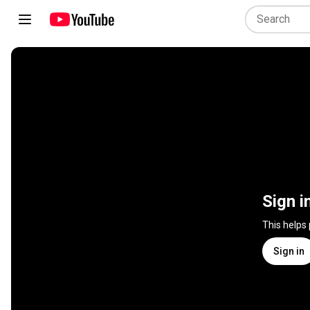
Sign i
This helps
Sign in