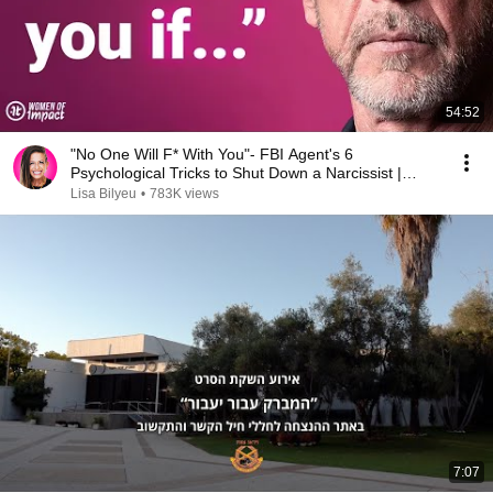
54:52
"No One Will F* With You"- FBI Agent's 6
Psychological Tricks to Shut Down a Narcissist |
Chris Voss
Lisa Bilyeu
•
783K views
7:07