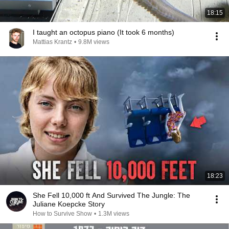
18:15
I taught an octopus piano (It took 6 months)
Mattias Krantz
•
9.8M views
18:23
She Fell 10,000 ft And Survived The Jungle: The
Juliane Koepcke Story
How to Survive Show
•
1.3M views