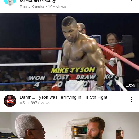
for the first time 🥹
Rocky Kanaka
•
10M views
10:59
Damn... Tyson was Terrifying in His 5th Fight
VS+
•
897K views