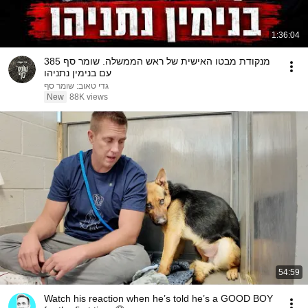
1:36:04
מנקודת מבטו האישית של ראש הממשלה. שומר סף 385
עם בנימין נתניהו
גדי טאוב: שומר סף
New
88K views
54:59
Watch his reaction when he’s told he’s a GOOD BOY