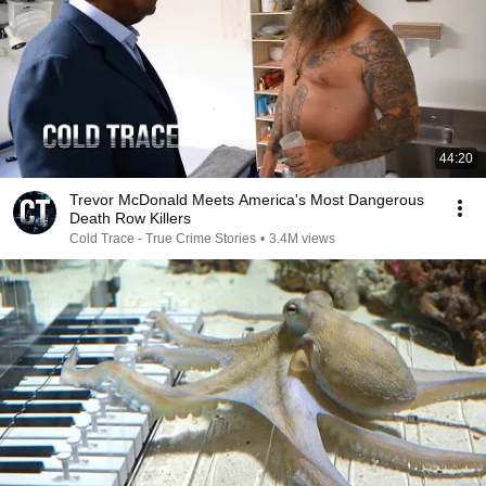
44:20
Trevor McDonald Meets America's Most Dangerous
Death Row Killers
Cold Trace - True Crime Stories
•
3.4M views