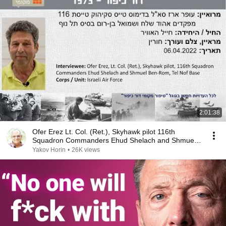
2:01:38
Ofer Erez Lt. Col. (Ret.), Skyhawk pilot 116th
Squadron Commanders Ehud Shelach and Shmuel
Ben-Rom
Yakov Horin
•
26K views