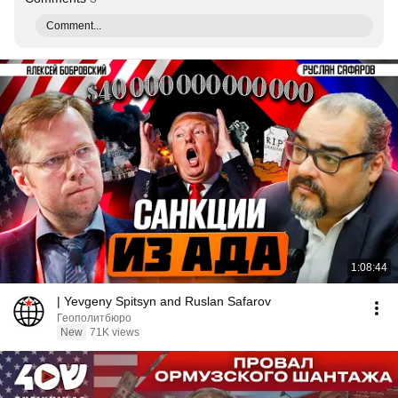
Comment...
1:08:44
| Yevgeny Spitsyn and Ruslan Safarov
Геополитбюро
New
71K views