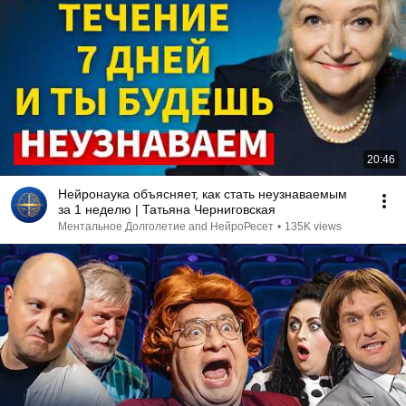
20:46
Нейронаука объясняет, как стать неузнаваемым
за 1 неделю | Татьяна Черниговская
Ментальное Долголетие and НейроРесет
•
135K views