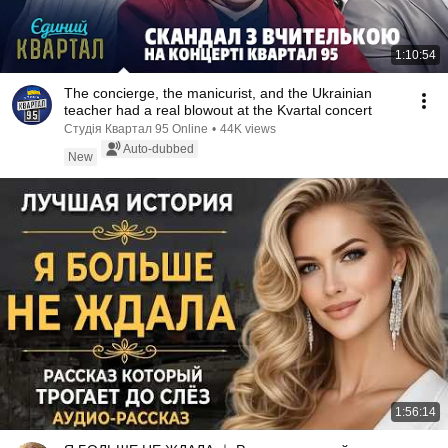
1:10:54
The concierge, the manicurist, and the Ukrainian
teacher had a real blowout at the Kvartal concert
Студія Квартал 95 Online
•
44K views
Auto-dubbed
New
1:56:14