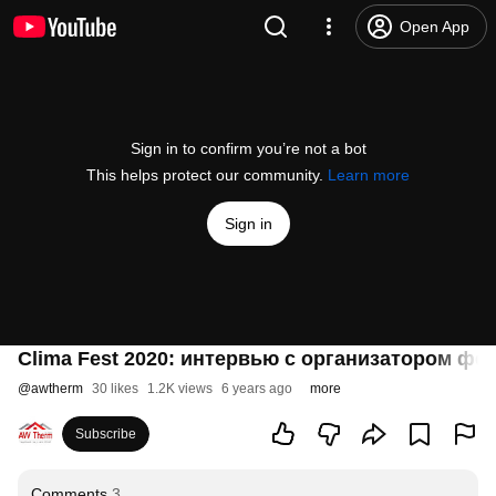
Open App
Sign in to confirm you’re not a bot
This helps protect our community.
Learn more
Sign in
Clima Fest 2020: интервью с организатором фе
@
awtherm
30 likes
1.2K views
6 years ago
more
Subscribe
Comments
3