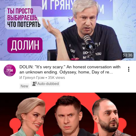
53:36
DOLIN: "It's very scary." An honest conversation with
an unknown ending. Odyssey, home, Day of re...
И Грянул Грэм
•
35K views
Auto-dubbed
New