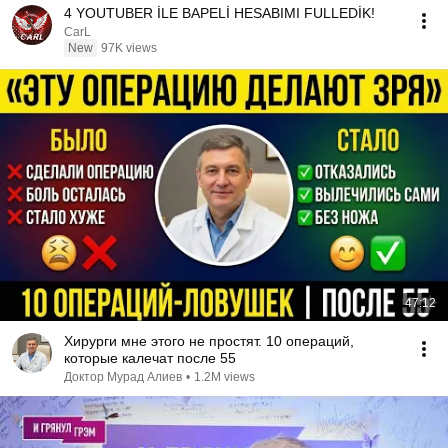
4 YOUTUBER İLE BAPELİ HESABIMI FULLEDİK!
CarL
New
97K views
47:12
Хирурги мне этого не простят. 10 операций,
которые калечат после 55
Доктор Мурад Алиев
•
1.2M views