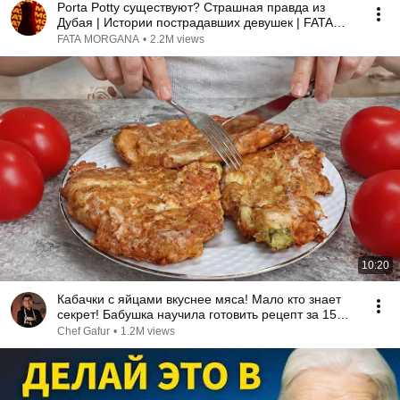
Porta Potty существуют? Страшная правда из
Дубая | Истории пострадавших девушек | FATA
MORGANA
FATA MORGANA
•
2.2M views
10:20
Кабачки с яйцами вкуснее мяса! Мало кто знает
секрет! Бабушка научила готовить рецепт за 15
минут
Chef Gafur
•
1.2M views