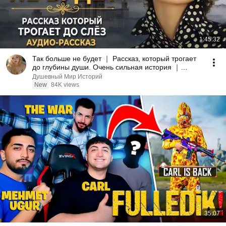
1:45:32
Так больше не будет ｜ Рассказ, который трогает
до глубины души. Очень сильная история ｜
Аудиорассказ
Душевный Мир Историй
New
84K views
35:07