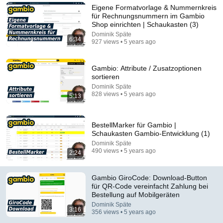
Eigene Formatvorlage & Nummernkreis
Comment...
für Rechnungsnummern im Gambio
Shop einrichten | Schaukasten (3)
Dominik Späte
6:34
927 views • 5 years ago
Gambio: Attribute / Zusatzoptionen
sortieren
Dominik Späte
828 views • 5 years ago
5:13
BestellMarker für Gambio |
Schaukasten Gambio-Entwicklung (1)
Dominik Späte
15:54
490 views • 5 years ago
2:24
🛒 Warenkorb Wochenende (3/6): Stand der Dinge
bei g2commerce
Gambio GiroCode: Download-Button
für QR-Code vereinfacht Zahlung bei
Dominik Späte
•
312 views
Bestellung auf Mobilgeräten
Dominik Späte
3:16
356 views • 5 years ago