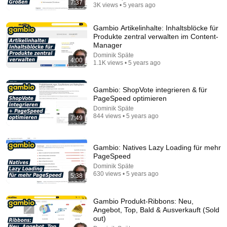
7:37
3K views • 5 years ago
Gambio Artikelinhalte: Inhaltsblöcke für
5:58
Produkte zentral verwalten im Content-
Manager
2 Ways to Make a QR Code for Free! | Quick &
Dominik Späte
Simple QR Code Generator Tutorial
4:00
1.1K views • 5 years ago
Mariah Magazine
•
168K views
Gambio: ShopVote integrieren & für
PageSpeed optimieren
Dominik Späte
844 views • 5 years ago
7:49
Gambio: Natives Lazy Loading für mehr
PageSpeed
Dominik Späte
630 views • 5 years ago
5:38
31:08
Gambio Produkt-Ribbons: Neu,
Angebot, Top, Bald & Ausverkauft (Sold
10 US Bread Brands to AVOID and 3 That Are
out)
Actually Safe