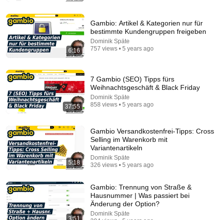
One Can Solve | The Mackinac Bridge
MegaBuilds
•
353K views
Gambio: Artikel & Kategorien nur für
bestimmte Kundengruppen freigeben
Dominik Späte
757 views • 5 years ago
6:16
7 Gambio (SEO) Tipps fürs
Weihnachtsgeschäft & Black Friday
Dominik Späte
858 views • 5 years ago
37:55
Gambio Versandkostenfrei-Tipps: Cross
Selling im Warenkorb mit
6:19
Variantenartikeln
03 | Creating Your First Git Repository |
Dominik Späte
5:18
326 views • 5 years ago
Understanding git init and Local Repositories
DevWay Academy
New
3 views
Gambio: Trennung von Straße &
Hausnummer | Was passiert bei
Änderung der Option?
Dominik Späte
3:51