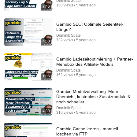
Dominik Späte
160 views • 5 years ago
7:45
Gambio SEO: Optimale Seitentitel-
Länge?
Dominik Späte
732 views • 5 years ago
4:50
7:58
Gambio Ladezeitoptimierung + Partner-
Trump can’t speak, then aides RUSH reporters out
Menübox des Affiliate-Moduls
David Pakman Show
•
1.6M views
Dominik Späte
162 views • 5 years ago
1:06
Gambio Modulverwaltung: Mehr
Übersicht, kostenlose Zusatzmodule &
noch schneller
Dominik Späte
4:30
310 views • 5 years ago
Gambio Cache leeren - manuell
löschen via FTP