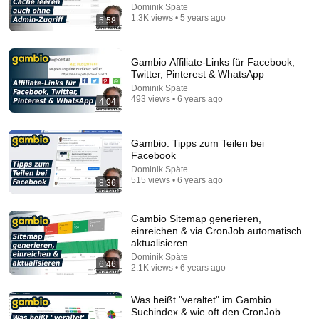
Dominik Späte
1.3K views • 5 years ago
5:58
4:37
Most Controversial Clip on the Internet Right Now
Gambio Affiliate-Links für Facebook,
Asmongold Clips
Twitter, Pinterest & WhatsApp
New
1.6M views
Dominik Späte
493 views • 6 years ago
4:04
Gambio: Tipps zum Teilen bei
Facebook
Dominik Späte
515 views • 6 years ago
8:36
Gambio Sitemap generieren,
einreichen & via CronJob automatisch
aktualisieren
Dominik Späte
5:16
6:46
2.1K views • 6 years ago
ONE Rope. ONE Girl. You CANNOT Look Away!
Top Talent
•
3.1M views
Was heißt "veraltet" im Gambio
Suchindex & wie oft den CronJob