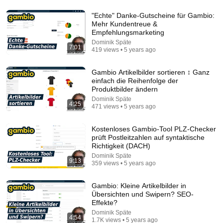
"Echte" Danke-Gutscheine für Gambio:
Mehr Kundentreue &
Empfehlungsmarketing
11:35
Dominik Späte
7:01
419 views • 5 years ago
QR Codes in Excel mit einer eigenen Funktion
erstellen (+ kostenloser Download) | Excel VBA
Gambio Artikelbilder sortieren ↕️ Ganz
Kai Weissmann
•
51K views
einfach die Reihenfolge der
Produktbilder ändern
Dominik Späte
4:25
471 views • 5 years ago
Kostenloses Gambio-Tool PLZ-Checker
prüft Postleitzahlen auf syntaktische
Richtigkeit (DACH)
Dominik Späte
9:13
359 views • 5 years ago
Gambio: Kleine Artikelbilder in
Übersichten und Swipern? SEO-
13:46
Effekte?
Dominik Späte
4:54
America's Most Impossible Bridge Has a Problem No
1.7K views • 5 years ago