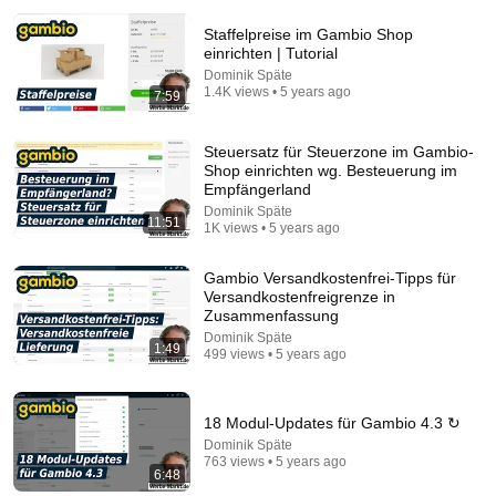
Staffelpreise im Gambio Shop
einrichten | Tutorial
Dominik Späte
1.4K views • 5 years ago
7:59
Steuersatz für Steuerzone im Gambio-
Shop einrichten wg. Besteuerung im
Empfängerland
14:13
Dominik Späte
11:51
1K views • 5 years ago
A Tiny Whispering Voice – Bishop Barron's Sunday
Sermon
Gambio Versandkostenfrei-Tipps für
Bishop Robert Barron
Versandkostenfreigrenze in
New
61K views
Zusammenfassung
Dominik Späte
1:49
499 views • 5 years ago
18 Modul-Updates für Gambio 4.3 ↻
Dominik Späte
763 views • 5 years ago
6:48