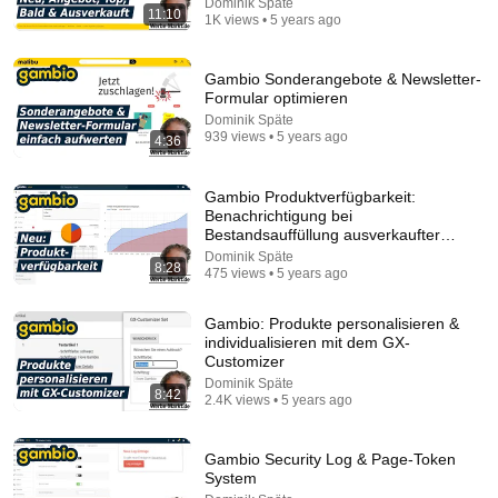
Dominik Späte
Consumer Exposed
11:10
•
3.3M views
1K views • 5 years ago
Gambio Sonderangebote & Newsletter-
Formular optimieren
Dominik Späte
939 views • 5 years ago
4:36
Gambio Produktverfügbarkeit:
Benachrichtigung bei
Bestandsauffüllung ausverkaufter
Artikel
Dominik Späte
8:28
475 views • 5 years ago
1:57:30
Gambio: Produkte personalisieren &
The Cold CEO Who Never Loved Anyone Finally
individualisieren mit dem GX-
Found His True Love and Showed Her Off Every Day
Customizer
Aurora Tale Theatre
Dominik Späte
8:42
New
382K views
2.4K views • 5 years ago
Gambio Security Log & Page-Token
System