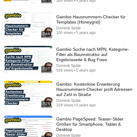
304 views • 5 years ago
Gambio Hausnummern-Checker für
Templates (Honeygrid)
Dominik Späte
100 views • 5 years ago
2:44
Gambio Suche nach MPN, Kategorie-
Filter als Baumstruktur auf
44:24
Ergebnisseite & Bug Fixes
Dominik Späte
Will She BURN Him Like His Ex? | UDY Loyalty Test
7:37
538 views • 5 years ago
UDY
New
1.4M views
Gambio: Kostenlose Erweiterung
Hausnummern-Checker prüft Adressen
auf Zahl in Straße
Dominik Späte
7:24
329 views • 5 years ago
Gambio PageSpeed: Teaser-Slider
Größen für Smartphone, Tablet &
Desktop
Dominik Späte