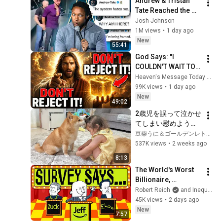
Andrew & Tristan 
Tate Reached the 
End of the Algorithm
Josh Johnson
1M views
•
1 day ago
New
55:41
God Says: "I 
COULDN'T WAIT TO 
GIVE THIS TO YOU" | 
Heaven's Message Today and God’s Daily Blessings
God Message 
99K views
•
1 day ago
Today ~ Gods 
New
49:02
Message Now
2歳児を誤って泣かせ
てしまい慰めようと
してくれる豆柴が優
豆柴うに＆ゴールデンレトリバーおから UNI＆OKARA
しすぎました...
537K views
•
2 weeks ago
8:13
The World's Worst 
Billionaire, 
Revealed
Robert Reich
and Inequality Media
45K views
•
2 days ago
New
7:57