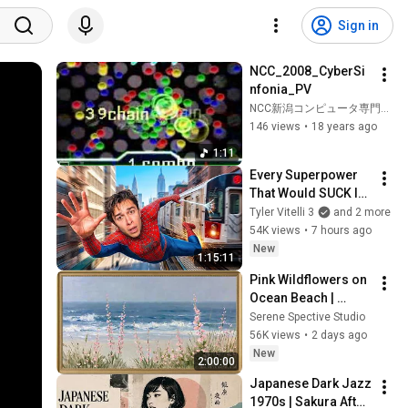
Sign in
NCC_2008_CyberSi
nfonia_PV
NCC新潟コンピュータ専門学校
146 views
•
18 years ago
1:11
Every Superpower 
That Would SUCK In 
Real Life..
Tyler Vitelli 3
and 2 more
54K views
•
7 hours ago
New
1:15:11
Pink Wildflowers on 
Ocean Beach | 
Vintage Coastal 
Serene Spective Studio
Seascape Oil 
56K views
•
2 days ago
Painting | 4K 
New
2:00:00
Ambient TV 
Japanese Dark Jazz 
Screensaver
1970s | Sakura After 