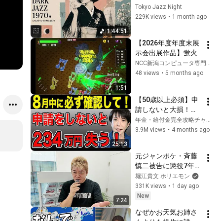
Midnight
Tokyo Jazz Night
229K views
•
1 month ago
1:44:51
【2026年度年度末展
示会出展作品】蛍火
NCC新潟コンピュータ専門学校
48 views
•
5 months ago
1:51
【50歳以上必須】申
請しないと大損！ね
んきん定期便に載ら
年金・給付金完全攻略チャンネル
ない年金4選！
3.9M views
•
4 months ago
25:13
元ジャンポケ・斉藤
慎二被告に懲役7年が
求刑された件につい
堀江貴文 ホリエモン
て解説します
331K views
•
1 day ago
New
7:24
なぜかお天気お姉さ