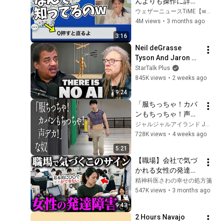
んよりも操作に詳し
い視聴者が異常
ウェザーニュースTiME【weather news live切り抜き】
w【戸北美月】
4M views
•
3 months ago
3:16
Neil deGrasse 
Tyson And Jaron 
Lanier on the AI 
StarTalk Plus
Illusion
845K views
•
2 weeks ago
9:24
「服ちっちゃ！カバ
ンもちっちゃ！声デ
カ！」な奴
ジャルジャルアイランド JARUJARU ISLAND
728K views
•
4 weeks ago
5:21
【職場】会社で気づ
かれる女性の発達障
害サイン５選!| アス
精神科医さわの幸せの処方箋
ペルガー症候群| 自閉
547K views
•
3 months ago
症スペクトラム | 注
9:43
意欠如多動症 | 
2 Hours Navajo 
ADHD・ASD・LD