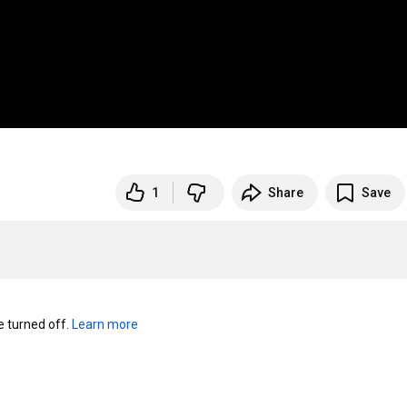
1
Share
Save
turned off. 
Learn more