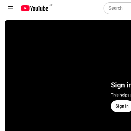
JP
Sign i
This helps
Sign in