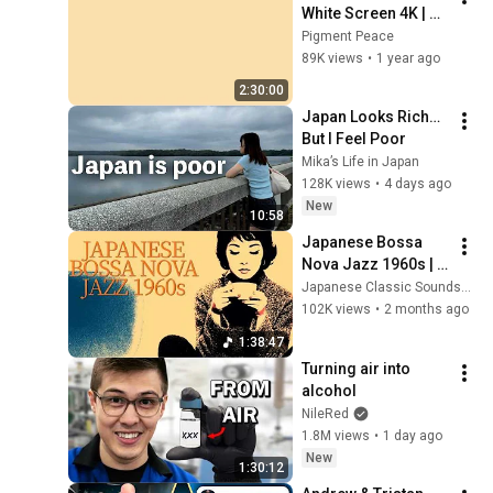
White Screen 4K | 
Background | 
Pigment Peace
Backdrop | 
89K views
•
1 year ago
Screensaver | Full 
2:30:00
HD | Phone, Monitor, 
Japan Looks Rich… 
TV
But I Feel Poor
Mika’s Life in Japan
128K views
•
4 days ago
New
10:58
Japanese Bossa 
Nova Jazz 1960s | 
Two Sugars, No 
Japanese Classic Soundscapes
Hurry
102K views
•
2 months ago
1:38:47
Turning air into 
alcohol
NileRed
1.8M views
•
1 day ago
New
1:30:12