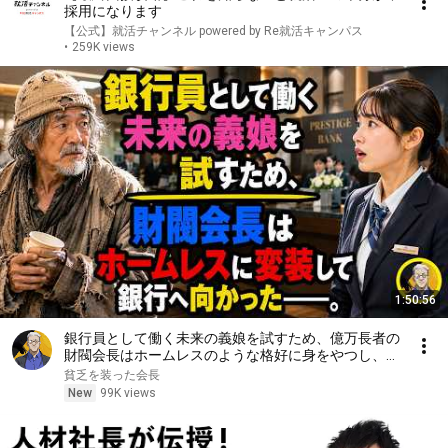
採用になります
【公式】就活チャンネル powered by Re就活キャンパス
•
259K views
1:50:56
銀行員として働く未来の義娘を試すため、億万長者の
財閥会長はホームレスのような格好に身をやつし、銀
行へ向かった――。
貧乏を装った会長
New
99K views