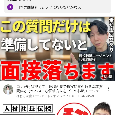
日本の面接もっとラフにならないかなぁ
31:55
コレだけは抑えて！転職面接で確実に聞かれる基本質
問集とそのベストな回答方法をプロの転職エージェン
トが徹底解説【一次面接 最終面接】
はねる転職エージェント / ヤマシタヒロキ
•
104K views