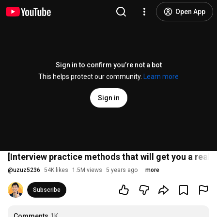
Open App
Sign in to confirm you’re not a bot
This helps protect our community.
Learn more
Sign in
[Interview practice methods that will get you a real jo
@
uzuz5236
54K likes
1.5M views
5 years ago
more
Subscribe
Comments
1K