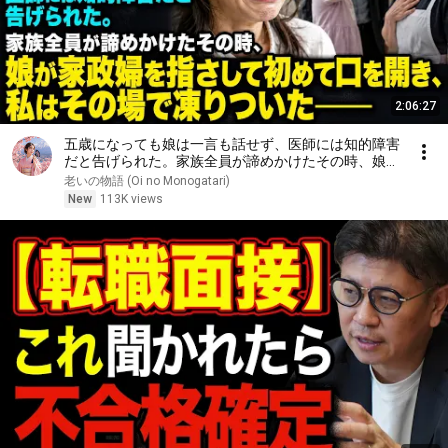
2:06:27
五歳になっても娘は一言も話せず、医師には知的障害
だと告げられた。家族全員が諦めかけたその時、娘が
家政婦を指さして初めて口を開き、私はその場で凍り
老いの物語 (Oi no Monogatari)
ついた――
New
113K views