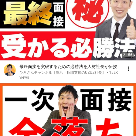
21:56
最終面接を突破するための必勝法を人材社長が伝授
ひろさんチャンネル【就活・転職支援のUZUZ社長】
•
152K
views