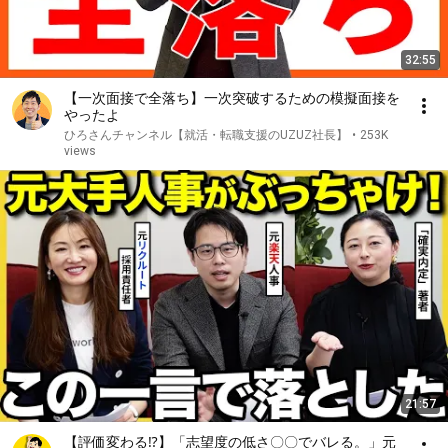
32:55
【一次面接で全落ち】一次突破するための模擬面接を
やったよ
ひろさんチャンネル【就活・転職支援のUZUZ社長】
•
253K
views
21:57
【評価変わる⁉︎】「志望度の低さ〇〇でバレる。」元