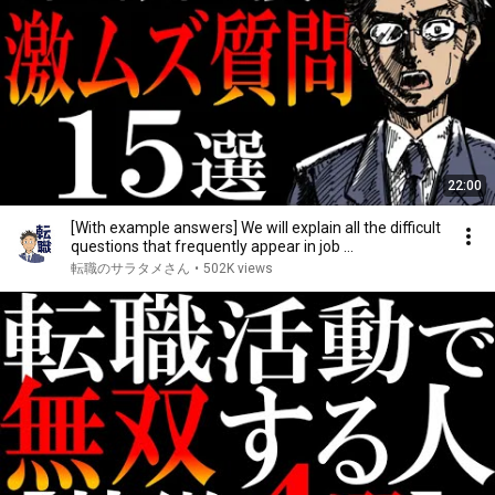
22:00
[With example answers] We will explain all the difficult
questions that frequently appear in job ...
転職のサラタメさん
•
502K views