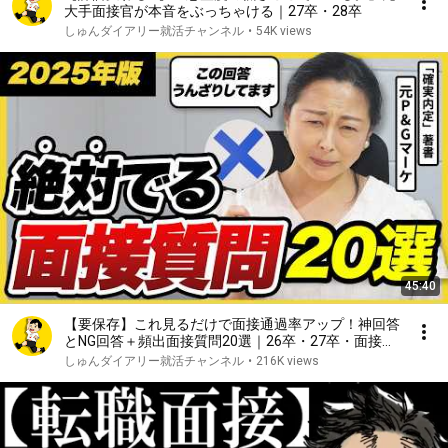
大手面接官が本音をぶっちゃける｜27卒・28卒
しゅんダイアリー就活チャンネル
•
54K views
45:40
【要保存】これ見るだけで面接通過率アップ！神回答
とNG回答＋頻出面接質問20選｜26卒・27卒・面接対
策
しゅんダイアリー就活チャンネル
•
216K views