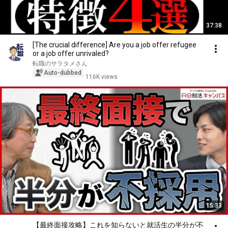
37:38
[The crucial difference] Are you a job offer refugee
or a job offer unrivaled?
転職のサラタメさん
Auto-dubbed
116K views
15:33
【最終面接攻略】これを知らないと就活生の半分が不