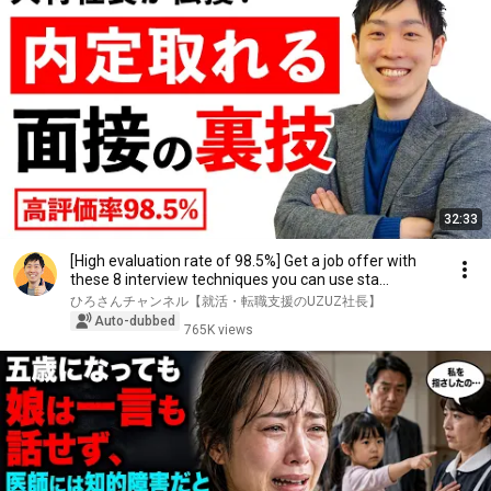
32:33
[High evaluation rate of 98.5%] Get a job offer with
these 8 interview techniques you can use sta...
ひろさんチャンネル【就活・転職支援のUZUZ社長】
Auto-dubbed
765K views