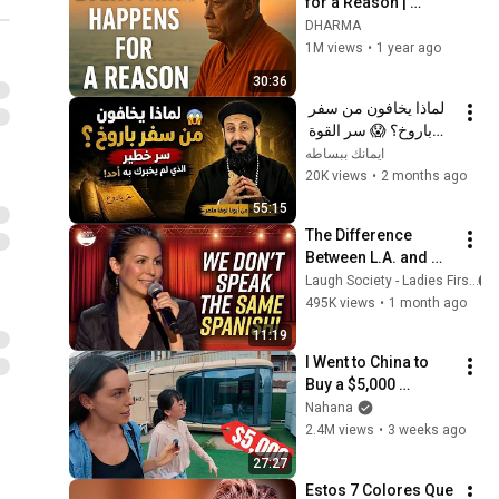
for a Reason | 
Buddhist Wisdom 
DHARMA
for Life
1M views
•
1 year ago
30:36
لماذا يخافون من سفر 
باروخ؟ 😱 سر القوة 
الذي لم يخبرك به أحد! 
ايمانك ببساطه
✨ شرح أبونا لوقا ماهر
20K views
•
2 months ago
55:15
The Difference 
Between L.A. and 
Florida Latinos | 
Laugh Society - Ladies First
Anjelah Johnson
495K views
•
1 month ago
11:19
I Went to China to 
Buy a $5,000 
Modular Home — 
Nahana
What's the Real 
2.4M views
•
3 weeks ago
Cost?
27:27
Estos 7 Colores Que 