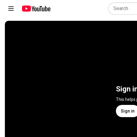
Sign i
This helps
Sign in