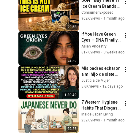
DON’T Buy These 17 
Ice Cream Brands 
(And 8 That Are 
Consumer Exposed
ACTUALLY Real Ice 
902K views
•
1 month ago
Cream)
29:58
If You Have Green 
Eyes — DNA Finally 
Revealed Where 
Asian Ancestry
They Really Come 
517K views
•
3 weeks ago
From
24:59
Mis padres echaron 
a mi hijo de siete 
años en Navidad… 
Justicia de Mujer
Cinco minutos 
5.6K views
•
12 days ago
después, se 
1:30:49
arrepintieron
7 Western Hygiene 
Habits That Disgust 
Japanese People — 
Inside Japan Living
Stop Doing These 
232K views
•
1 month ago
Now
22:38