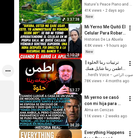
Reduces Stress and 
Nature's Peace Piano and Enjoy Peace
Anxiety, Finds Peace 
41K views
•
2 days ago
of Mind
New
3:37:38
Mi Yerno Me Quitó El 
Celular Para Robar 
Mi Pensión, Pero 
Historias De La Abuela
Cuando Abrió La 
4.8K views
•
9 hours ago
Aplicación Del 
New
2:10:28
Banco...
ترتيبات ربنا الحلوة | 
اطمن ربنا شايل همك 
❤️ عظة مؤثرة لـ أبونا 
صوت الراعي – The Shepherd’s Voice
داود لمعي
78K views
•
4 months ago
53:27
Mi yerno se casó 
con mi hija para 
robar mi casa. Tras 
Alma en Cenizas
la boda, apareció 
11K views
•
2 weeks ago
con un notario. 
34:20
¿Qué har...
Everything Happens 