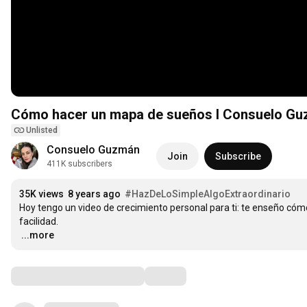
Cómo hacer un mapa de sueños I Consuelo Gu
Unlisted
Consuelo Guzmán
Join
Subscribe
411K subscribers
35K views
8 years ago
#HazDeLoSimpleAlgoExtraordinario
Hoy tengo un video de crecimiento personal para ti: te enseño c
…
...more
Comments