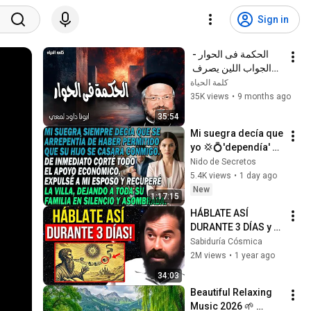
Sign in
الحكمة فى الحوار - 
الجواب اللين يصرف 
الغضب والكلام الموجع 
كلمة الحياة
يهيج السخط - عظات 
35K views
•
9 months ago
ابونا داود لمعي
35:54
Mi suegra decía que 
yo 💢💍'dependía' 
de su hijo y se 
Nido de Secretos
arrepentía del 
5.4K views
•
1 day ago
matrimonio
New
1:17:15
HÁBLATE ASÍ 
DURANTE 3 DÍAS y 
LO ATRAERÁS TODO 
Sabiduría Cósmica
lo que DESEAS SIN 
2M views
•
1 year ago
ESFUERZO | Jacobo 
34:03
Grinberg
Beautiful Relaxing 
Music 2026 🌱 