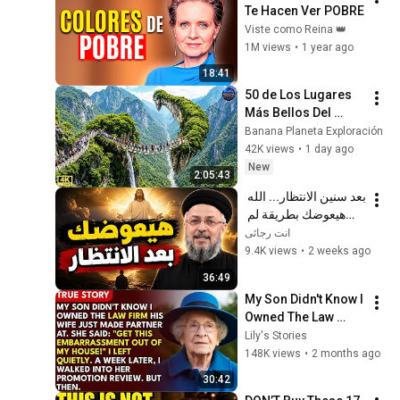
Te Hacen Ver POBRE
Viste como Reina 👑
1M views
•
1 year ago
18:41
50 de Los Lugares 
Más Bellos Del 
Planeta Que 
Banana Planeta Exploración
Sorprendieron al 
42K views
•
1 day ago
Mundo | 
New
2:05:43
Documental 4K
بعد سنين الانتظار... الله 
هيعوضك بطريقة لم 
تتوقعها! | أبونا داود 
انت رجائى
لمعي
9.4K views
•
2 weeks ago
36:49
My Son Didn't Know I 
Owned The Law 
Firm. His Wife Said: 
Lily's Stories
"Get This 
148K views
•
2 months ago
Embarrassment Out 
30:42
Before The He...