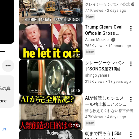
クレイジーケンバンド公式
7.1K views
•
2 days ago
New
6:24
Trump Clears Oval 
Office in Gross 
Disaster
Adam Mockler
763K views
•
10 hours ago
ザー
New
9:32
クレージーケンバン
ドSONGS第210回
shingo yahara
219K views
•
13 years ago
Bの真
28:45
AIが解読したシュメ
more
ール粘土板…アヌン
ナキの正体と刻まれ
誰も教えてくれない都市伝説
ていた人類創造の物
4.7K views
•
4 days ago
語【都市伝説 ミステ
New
27:53
リー】
n
朝まで踊ろう | 50s 