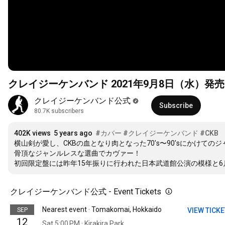
クレイジーケンバンド 2021年
クレイジーケンバンド公式
Subscribe
80.7K subscribers
402K views
5 years ago
#カバー
#クレイジーケンバンド
#CKB
横山剣が愛し、CKBの血となり肉となった70's〜90'sにかけて
骨頂なジャンルレスな選曲でカヴァー！

初回限定盤には昨年15年振りに行われた日本武道館公演の模様と6
クレイジーケンバンド公式 - Event Tickets
Nearest event · Tomakomai, Hokkaido
SEP
VIEW TICK
12
Sat 5:00 PM · Kirakira Park