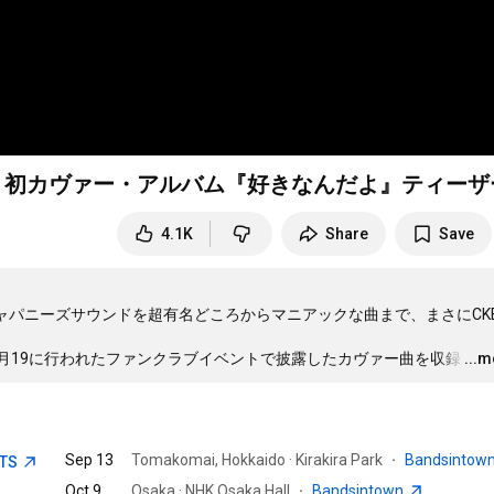
9月8日（水）発売 初カヴァー・アルバム『好きなんだよ』ティー
4.1K
Share
Save
のジャパニーズサウンドを超有名どころからマニアックな曲まで、まさにCK
月19に行われたファンクラブイベントで披露したカヴァー曲を収録
…
...
Sep 13
Tomakomai, Hokkaido · Kirakira Park
·
Bandsintow
ETS
Oct 9
Osaka · NHK Osaka Hall
·
Bandsintown