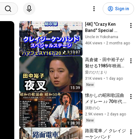
Sign in
[4K] "Crazy Ken 
Band" Special 
Concert [Full 
Uncle in Yokohama
Recording] @ Hama 
46K views
•
2 months ago
Fes Y167 
1:13:07
(5/31/2026)
高倉健・田中裕子が
魅せる1985年映画
『夜叉』｜伝説の極
愛のひだまり
道が最後に選んだ人
31K views
•
1 day ago
生/愛のひだまり・映
New
15:39
画解説
懐かしの昭和歌謡曲
メドレー ♪♪ 70年代 
80年代 90年代 珠玉
演歌の心
の名曲集 - 松田聖子, 
2.9K views
•
2 days ago
山口百恵, 大橋純子, 
New
1:38:30
竹内まりや, 河島英
路面電車 ／ クレイジ
五, 尾崎豊, 久保田早
ーケンバンド
紀 青春BGM