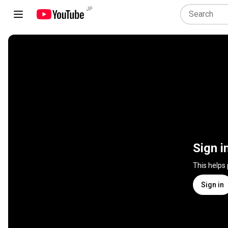
JP
Sign i
This helps
Sign in