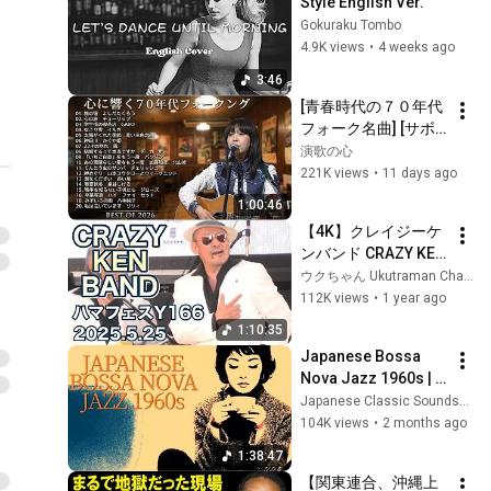
Style English Ver.
Gokuraku Tombo
4.9K views
•
4 weeks ago
3:46
[青春時代の７０年代
フォーク名曲] [サボ
テンの花 チューリッ
演歌の心
プ] [赤ちょうちん か
221K views
•
11 days ago
ぐや姫] [雨の物語 イ
1:00:46
ルカ] [落陽 よしだた
【4K】クレイジーケ
くろう] [精霊流し グ
ンバンド CRAZY KEN 
レープ] [ささやかな
BAND～ハマフェス
ウクちゃん Ukutraman Channel
この人生 風]他
Y166(ノーカッ
112K views
•
1 year ago
ト)2025.5.25 #クレ
1:10:35
イジーケンバンド #
Japanese Bossa 
ハマフェス
Nova Jazz 1960s | 
Two Sugars, No 
Japanese Classic Soundscapes
Hurry
104K views
•
2 months ago
1:38:47
【関東連合、沖縄上