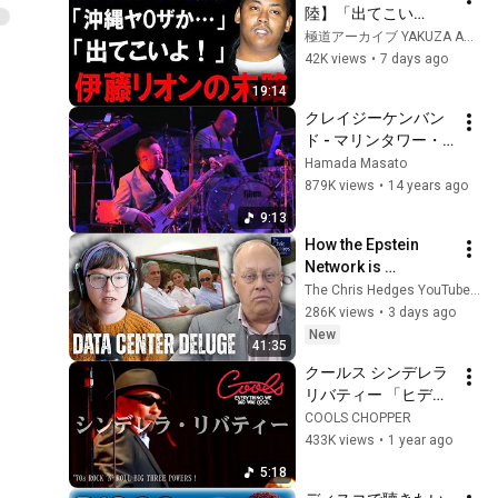
陸】「出てこい
よ！」――旭琉會に
極道アーカイブ YAKUZA ARCHIVES
喧嘩を売った伊藤リ
42K views
•
7 days ago
オン、その壮絶な末
19:14
路
クレイジーケンバン
ド - マリンタワー・
ゴーゴー
Hamada Masato
879K views
•
14 years ago
9:13
How the Epstein 
Network is 
Privatizing Govt & 
The Chris Hedges YouTube Channel
Building the 
286K views
•
3 days ago
Surveillance 
New
41:35
State(w/Whitney 
クールス シンデレラ
Webb) |TCHR
リバティー 「ヒデミ
ツ バースデイ」 '70s 
COOLS CHOPPER
ROCK 'N' ROLL BIG 
433K views
•
1 year ago
THREE POWERS !
5:18