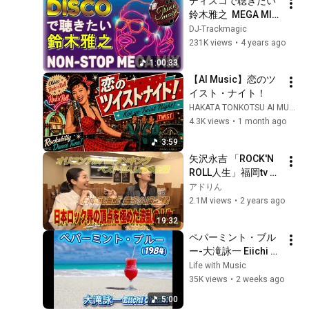
ディスコで聴きたい  
鈴木雅之  MEGA MIX 
(HD)
DJ-Trackmagic
231K views
•
4 years ago
1:00:33
【AI Music】恋のツ
イスト・ナイト！
HAKATA TONKOTSU AI MUSIC チャンネル
4.3K views
•
1 month ago
3:59
矢沢永吉 「ROCK'N 
ROLL人生」福岡tv 
KBCドーォモ出演！
アドりん
2.1M views
•
2 years ago
19:32
ペパーミント・ブル
ー-大滝詠一 Eiichi 
Ohtaki
Life with Music
35K views
•
2 weeks ago
5:00