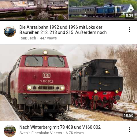
8:39
Die Ahrtalbahn 1992 und 1996 mit Loks der
Baureihen 212, 213 und 215. Außerdem noch
Sonderzüge.
RaiBuech
•
447 views
10:50
Nach Winterberg mit 78 468 und V160 002
Sven‘s Eisenbahn Videos
•
6.7K views