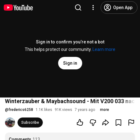
Open App
Sign in to confirm you’re not a bot
This helps protect our community.
Learn more
Sign in
Winterzauber & Maybachsound - Mit V200 033 nach 
@
frederics6258
1.1K likes
91K views
7 years ago
more
Subscribe
Comments
113