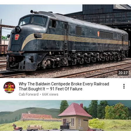
20:27
Why The Baldwin Centipede Broke Every Railroad
That Bought It — 91 Feet Of Failure
Cab Forward
•
66K views