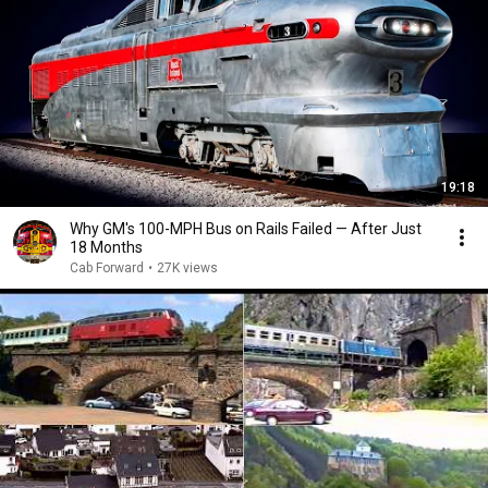
19:18
Why GM's 100-MPH Bus on Rails Failed — After Just
18 Months
Cab Forward
•
27K views