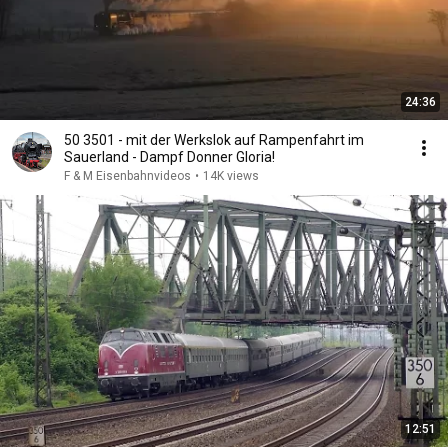
24:36
50 3501 - mit der Werkslok auf Rampenfahrt im
Sauerland - Dampf Donner Gloria!
F & M Eisenbahnvideos
•
14K views
12:51