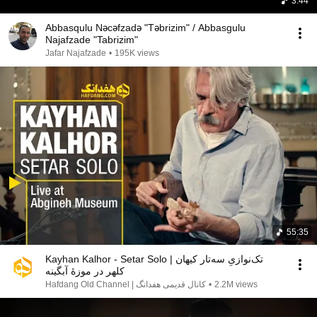
3:44
Abbasqulu Nəcəfzadə "Təbrizim" / Abbasgulu
Najafzade "Tabrizim"
Jafar Najafzade
•
195K views
55:35
Kayhan Kalhor - Setar Solo | تک‌نوازیِ سه‌تار کیهان
کلهر در موزهٔ آبگینه
Hafdang Old Channel | کانال قدیمی هفدانگ
•
2.2M views