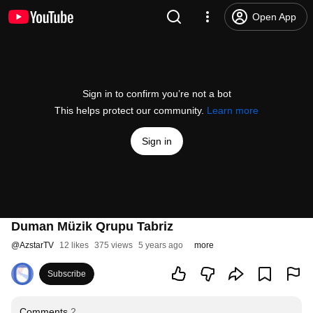
Open App
Sign in to confirm you’re not a bot
This helps protect our community.
Learn more
Sign in
Duman Müzik Qrupu Tabriz
@
AzstarTV
12 likes
375 views
5 years ago
more
Subscribe
Comments
2