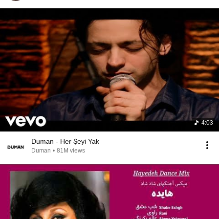
4:03
Duman - Her Şeyi Yak
Duman
•
81M views