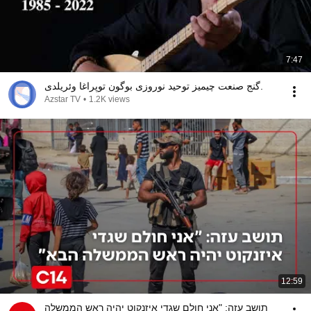
7:47
گنج صنعت چیمیز توحید نوروزی بوگون توپراغا وئریلدی.
Azstar TV
•
1.2K views
12:59
תושב עזה: "אני חולם שגדי איזנקוט יהיה ראש הממשלה