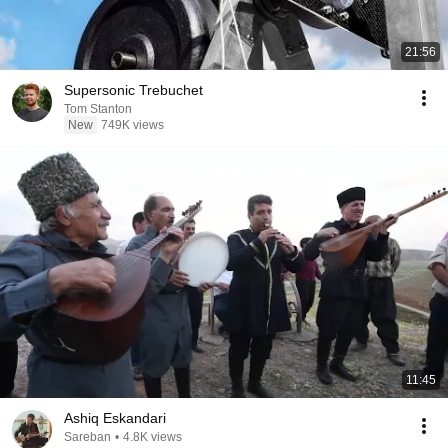
21:56
Supersonic Trebuchet
Tom Stanton
New
749K views
11:45
Ashiq Eskandari
Sareban
•
4.8K views