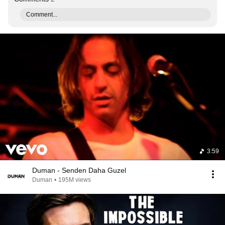
Comment...
3:59
Duman - Senden Daha Guzel
Duman
•
195M views