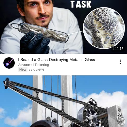
1:11:13
I Sealed a Glass-Destroying Metal in Glass
Advanced Tinkering
New
83K views