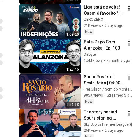
Liga está de volta! 
Quem é favorito? | 
ATAQUE RÁPIDO
ZEROZERO
21K views
•
2 days ago
New
1:08:20
Bate-Papo Com 
Alanzoka | Ep. 100
DeByte
1.5M views
•
7 months ago
1:23:46
Santo Rosário | 
Sexta-feira | 04:00 | 
31/07/2026 | Live Ao 
Frei Gilson / Som do Monte - OFICIAL
vivo
985K views
•
Streamed 5 days ago
New
2:54:53
The story behind 
Spurs signing 
Robbie Keane with 
Sky Sports Premier League
FIVE MINUTES left in 
25K views
•
2 days ago
the window ⏱️ | 
New