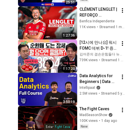
25:51
Transfer 360
CLÉMENT LENGLET | 
REFORÇO 
2026/2027
Benfica Independente
11K views
•
Streamed 1 month ago
1:27:36
[12시에 만나요] 워시 
FOMC 데뷔 D-1! 증시
는 눈치싸움 중? 국제 
김어준의 겸손은힘들다 뉴스공장
유가 하락에도 잔잔한 
739K views
•
Streamed 1 month ago
증시! 왜 그럴까?ㅣ
1:17:20
2026년 6월 17일 수
Data Analytics for 
요일
Beginners | Data 
Analytics Training | 
Intellipaat
Data Analytics 
2.5M views
•
Streamed 5 years ago
Course | Intellipaat
3:50:19
The Fight Caves
MadSeasonShow
100K views
•
1 day ago
New