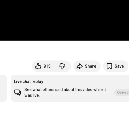
815
Share
Save
Live chat replay
See what others said about this video while it
Open p
was live.