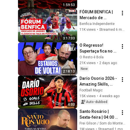
1:59:53
FÓRUM BENFICA | 
Mercado de 
Janeiro e Clássico 
Benfica Independente
da Taça de Portugal  
11K views
•
Streamed 6 months ago
🦅
3:17:03
O Regresso! 
Supertaça fica no 
Dragão, aquece o 
O Resto é Bola
mercado e corrida 
21K views
•
2 days ago
de Benfica e Braga à 
New
2:18:13
Europa
Darío Osorio 2026 - 
Amazing Skills, 
Assists & Goals
Football Magic
15K views
•
4 weeks ago
Auto-dubbed
4:03
Santo Rosário | 
Sexta-feira | 04:00 | 
03/07/2026 | Live Ao 
Frei Gilson / Som do Monte - OFICIAL
vivo
1M views
•
Streamed 1 month ago