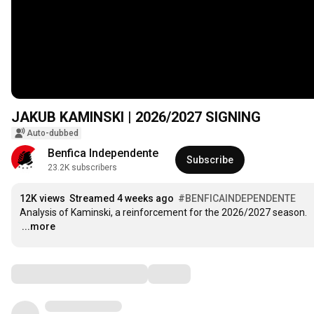
JAKUB KAMINSKI | 2026/2027 SIGNING
Auto-dubbed
Benfica Independente
Subscribe
23.2K subscribers
12K views
Streamed 4 weeks ago
#BENFICAINDEPENDENTE
…
...more
Comments