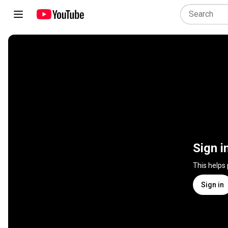
Sign i
This helps
Sign in