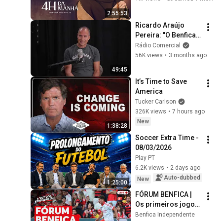
2:55:53
Ricardo Araújo 
Pereira: "O Benfica 
deu-me grandes 
Rádio Comercial
alegrias na vida. E 
56K views
•
3 months ago
grandes tristezas 
49:45
também.”
It’s Time to Save 
America
Tucker Carlson
326K views
•
7 hours ago
New
1:38:28
Soccer Extra Time - 
08/03/2026
Play PT
6.2K views
•
2 days ago
Auto-dubbed
New
1:25:00
FÓRUM BENFICA | 
Os primeiros jogos 
e reforços da época 
Benfica Independente