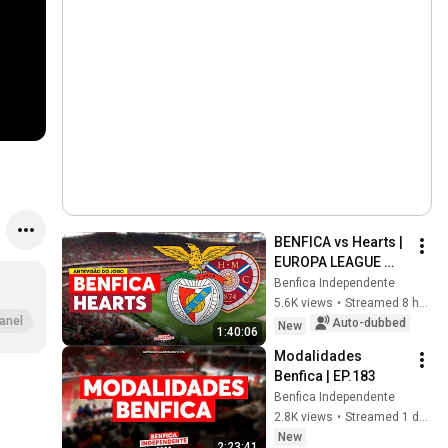
BENFICA vs Hearts | 
EUROPA LEAGUE 
QUALIFIER PREVIEW
Benfica Independente
5.6K views
•
Streamed 8 hours ago
anel
Auto-dubbed
New
1:40:06
Modalidades 
Benfica | EP.183
Benfica Independente
2.8K views
•
Streamed 1 day ago
New
2:23:41