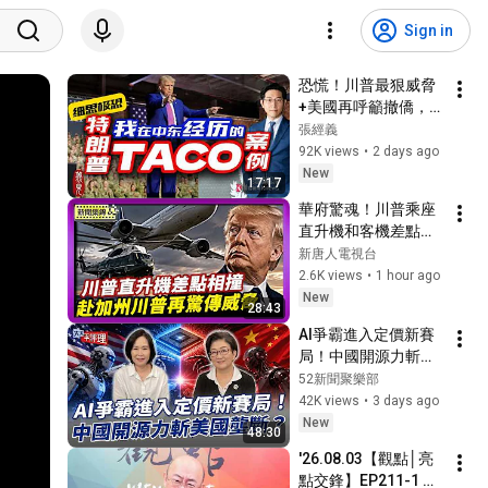
Sign in
恐慌！川普最狠威脅
+美國再呼籲撤僑，玩
真的？
張經義
92K views
•
2 days ago
New
17:17
華府驚魂！川普乘座
直升機和客機差點相
撞｜川普加州球場傳
新唐人電視台
安全威脅 犯嫌藏高殺
2.6K views
•
1 hour ago
傷力彈藥被捕【國際
New
28:43
焦點集錦】2026-08-
AI爭霸進入定價新賽
05
局！中國開源力斬美
國壟斷？【大大平評
52新聞聚樂部
理】2026.08.02 平秀
42K views
•
3 days ago
琳、雷倩
New
48:30
'26.08.03【觀點│亮
點交鋒】EP211-1 中