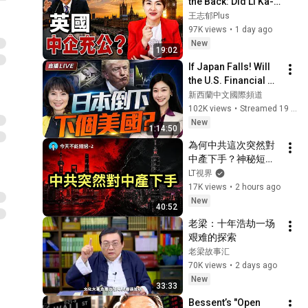
the Back: Did Li Ka-
主動倒追！#drama 
shing See It 
王志郁Plus
#全集 #逆袭
Coming?!
97K views
•
1 day ago
New
19:02
If Japan Falls! Will 
the U.S. Financial 
System Collapse 
新西蘭中文國際頻道
Too? China's 
102K views
•
Streamed 19 hours ago
Opportunity Arrives! 
New
1:14:50
#Sanyua...
為何中共這次突然對
中產下手？神秘短信
曝光，習近平訪美要
LT視界
價驚人；SpaceX股價
17K views
•
2 hours ago
跌跌不休，到了買入
New
40:52
時機嗎？
老梁：十年浩劫一场
艰难的探索
老梁故事汇
70K views
•
2 days ago
New
33:33
Bessent’s "Open 