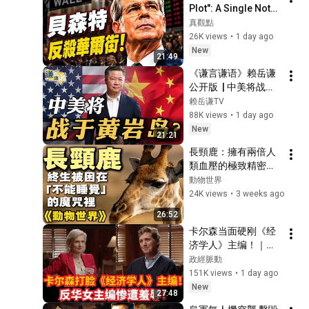
Plot": A Single Note 
Triggers Global 
真觀點
Liquidations, the 
26K views
•
1 day ago
Yen’s Desperate 
New
21:49
Counteratt...
《谦言谦语》赖岳谦 
公开版  | 中美将战于
黄岩岛？
赖岳谦TV
88K views
•
1 day ago
New
21:21
長頸鹿：擁有兩倍人
類血壓的極致精密，
卻在低頭飲水時面臨
動物世界
死亡威脅？揭秘進化
24K views
•
3 weeks ago
史上的工程奇蹟 | 動
26:52
物世界
卡尔森当面硬刚《经
济学人》主编！｜反
华女主编惨遭打脸！
政經脈動
151K views
•
1 day ago
New
27:48