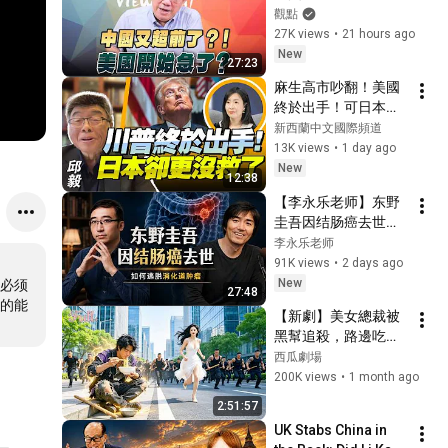
國又超前了？！美國
觀點
開始急了？
27K views
•
21 hours ago
New
27:23
麻生高市吵翻！美國
終於出手！可日本
「更沒救了」！邱
新西蘭中文國際頻道
毅：日本只是暫時回
13K views
•
1 day ago
光返照！經濟跌入結
New
12:38
構性困局！
【李永乐老师】东野
@BNETVNZ
圭吾因结肠癌去世！
一个视频教你远离消
李永乐老师
化道肿瘤
91K views
•
2 days ago
New
必须
27:48
的能
【新劇】美女總裁被
黑幫追殺，路邊吃麵
的落魄乞丐竟是隱世
西瓜劇場
絕頂高手，一掌橫掃
200K views
•
1 month ago
所有打手震驚所有
2:51:57
人！美女總裁一眼識
UK Stabs China in 
破真身，攜百億身家