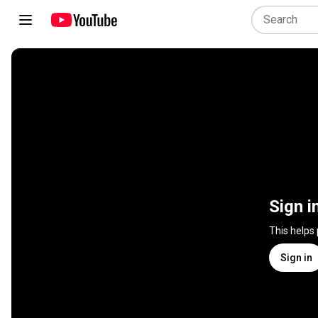
Sign i
This helps
Sign in