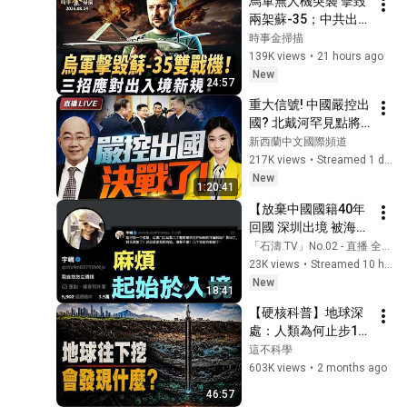
烏軍無人機突襲 擊毀
兩架蘇-35；中共出入
境新規 華商返國慘遭
時事金掃描
「強制恢復國籍」；
139K views
•
21 hours ago
俄烏戰爭突變 普京密
New
24:57
謀「秋後大動員」中
重大信號! 中國嚴控出
國商家血本無歸。｜ 
國? 北戴河罕見點將! | 
#時事金掃描 #金然
中美科技決戰打響
新西蘭中文國際頻道
了!#三妹说亮话
217K views
•
Streamed 1 day ago
New
1:20:41
【放棄中國國籍40年
回國 深圳出境 被海關
審查過程全記錄】我
「石濤.TV」No.02 - 直播 全球快訊
的親身經歷 海外華人
23K views
•
Streamed 10 hours ago
必看！（08/05/26）
New
18:41
#出入境
【硬核科普】地球深
處：人類為何止步12
公里？地心6000℃，
這不科學
人類永遠到不了？｜
603K views
•
2 months ago
蘇聯｜科拉｜深井｜
46:57
地球｜地底