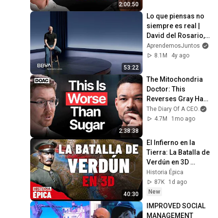
2:00:50
Lo que piensas no 
siempre es real | 
David del Rosario, 
investigador en 
AprendemosJuntos
neurociencia
8.1M
4y ago
53:22
The Mitochondria 
Doctor: This 
Reverses Gray Hair, 
Makes You Feel 
The Diary Of A CEO
and
Young Again & 
4.7M
1mo ago
Fixes Disease!
2:38:38
El Infierno en la 
Tierra: La Batalla de 
Verdún en 3D 
(Documental)
Historia Épica
87K
1d ago
New
40:30
IMPROVED SOCIAL 
MANAGEMENT 