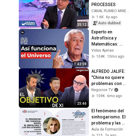
PROCESSES
CANAL RUMBO MINERO
1.6K
6y ago
Auto-dubbed
35:12
Experto en 
Astrofísica y 
Matemáticas: 
Lección Magistral 
Vidas Ajenas
sobre el Universo | 
104K
10mo ago
Dr. Emili Elizalde
1:43:59
ALFREDO JALIFE: 
"China no quiere 
problemas con 
EEUU, quiere 
Negocios TV
Taiwán"
159K
6mo ago
25:46
El fenómeno del 
sinhogarismo. El 
problema y las 
soluciones.
Aula de Formación
215
2y ago