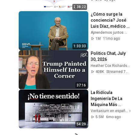
2:38:22
¿Cómo surge la 
conciencia? José 
Luis Díaz, médico y 
neurocientífico
Aprendemos juntos Mex
1M
11mo ago
1:33:33
Politics Chat, July 
30, 2026
Heather Cox Richardson
408K
Streamed 7d ago
37:16
La Ridícula 
Ingeniería De La 
Máquina Más 
Importante Del 
Veritasium en español
Mundo
5.5M
6mo ago
54:29