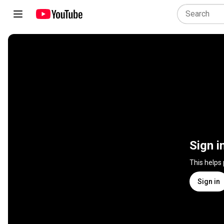
Sign i
This helps
Sign in