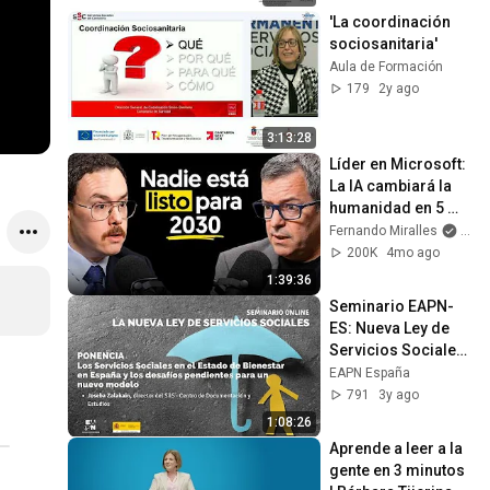
'La coordinación 
sociosanitaria'
Aula de Formación
179
2y ago
3:13:28
Líder en Microsoft: 
La IA cambiará la 
humanidad en 5 
años (David 
Fernando Miralles
and 
Hurtado)
200K
4mo ago
1:39:36
Seminario EAPN-
ES: Nueva Ley de 
Servicios Sociales. 
Ponencia Joseba 
EAPN España
Zalakain
791
3y ago
1:08:26
Aprende a leer a la 
gente en 3 minutos 