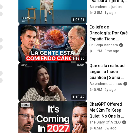
| Bárbara Tijerina, 
experta en 
Aprendemos juntos Mex
comunicación no 
3.5M
1y ago
verbal
1:06:31
Ex-jefe de 
Oncología: Por Qué 
España Tiene 
Tantos Casos de 
Dr. Borja Bandera
Cáncer (la 
1.2M
3mo ago
respuesta, en tu 
1:18:30
plato)
Qué es la realidad 
según la física 
cuántica | Sonia 
Fernández-Vidal, 
AprendemosJuntos
física
5.9M
6y ago
1:10:42
ChatGPT Offered 
Me $2m To Keep 
Quiet: No One Is 
Ready For What's 
The Diary Of A CEO
Coming!
8.5M
3w ago