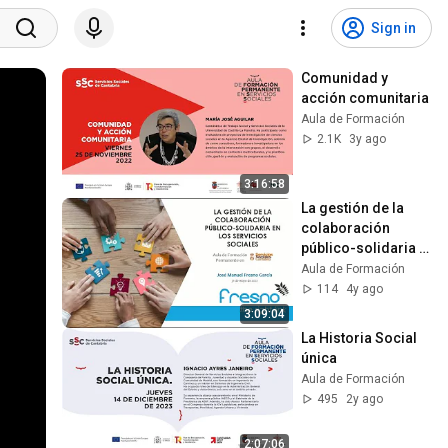
Sign in
Comunidad y 
acción comunitaria
Aula de Formación
2.1K
3y ago
3:16:58
La gestión de la 
colaboración 
público-solidaria 
en los Servicios 
Aula de Formación
Sociales
114
4y ago
3:09:04
La Historia Social 
única
Aula de Formación
495
2y ago
2:07:06