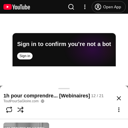
Open App
Sign in to confirm you’re not a bot
Sign in
1h pour comprendre Cantique des Cantiques | Céd
1h pour comprendre... [Webinaires]
12 / 21
@
ToutPourSaGloire
121 likes
3.3K views
3 years ago
more
ToutPourSaGloire.com
Subscribe
Comments
8