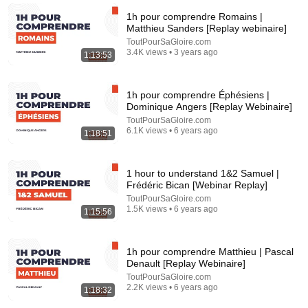
Le Manal Show
•
421K views
1h pour comprendre Romains |
Matthieu Sanders [Replay webinaire]
ToutPourSaGloire.com
3.4K views • 3 years ago
1:13:53
1h pour comprendre Éphésiens |
Dominique Angers [Replay Webinaire]
ToutPourSaGloire.com
6.1K views • 6 years ago
1:18:51
1 hour to understand 1&2 Samuel |
37:08
Frédéric Bican [Webinar Replay]
ToutPourSaGloire.com
Vos jambes s'affaiblissent en premier ! Mangez ces 6
1.5K views • 6 years ago
1:15:56
aliments pour les renforcer rapidement.
Vitalité Durable
•
22K views
1h pour comprendre Matthieu | Pascal
Denault [Replay Webinaire]
ToutPourSaGloire.com
2.2K views • 6 years ago
1:18:32