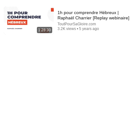
1h pour comprendre Hébreux |
2:30:09
Raphaël Charrier [Replay webinaire]
Mon mari a dit que ma grossesse le dégoûtait. Ses
ToutPourSaGloire.com
3.2K views • 5 years ago
excuses sont arrivées bien trop tard...
1:28:30
Familles en Ruine
New
20K views
39:24
Not having friends is no accident — it's a signal
almost no one understands | Andre