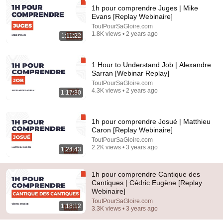
1h pour comprendre Juges | Mike
Evans [Replay Webinaire]
ToutPourSaGloire.com
1:17:02
1.8K views • 2 years ago
1:11:22
Le Cantique des cantiques avec André Chouraqui
Résonance[s]
•
21K views
1 Hour to Understand Job | Alexandre
Sarran [Webinar Replay]
ToutPourSaGloire.com
4.3K views • 2 years ago
1:17:30
1h pour comprendre Josué | Matthieu
Caron [Replay Webinaire]
ToutPourSaGloire.com
2.2K views • 3 years ago
1:24:43
1h pour comprendre Cantique des
Cantiques | Cédric Eugène [Replay
1:43:23
Webinaire]
ToutPourSaGloire.com
1:18:12
Pr Joyeux : Le cancérologue qu’on veut faire TAIRE !
3.3K views • 3 years ago
Cette mode augmente le risque de cancer ?