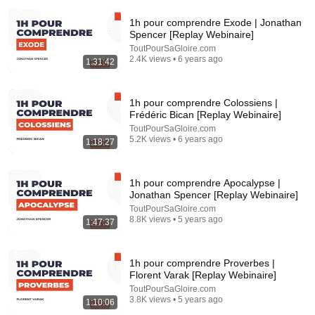
1h pour comprendre Exode | Jonathan
Spencer [Replay Webinaire]
ToutPourSaGloire.com
2.4K views • 6 years ago
1:31:42
1:04:31
1h pour comprendre Colossiens |
Frédéric Bican [Replay Webinaire]
Nicolas Sarkozy: The day I resumed my
ToutPourSaGloire.com
conversation with God
5.2K views • 6 years ago
1:18:27
Les Lueurs
Auto-dubbed
149K views
1h pour comprendre Apocalypse |
Jonathan Spencer [Replay Webinaire]
ToutPourSaGloire.com
8.8K views • 5 years ago
1:47:37
1h pour comprendre Proverbes |
Florent Varak [Replay Webinaire]
ToutPourSaGloire.com
3.8K views • 5 years ago
1:10:06