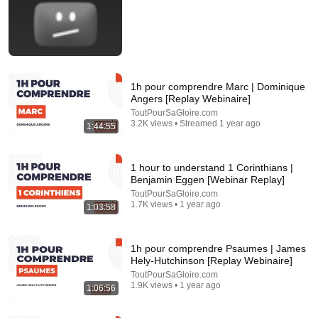
1h pour comprendre Marc | Dominique
Angers [Replay Webinaire]
ToutPourSaGloire.com
3.2K views • Streamed 1 year ago
1:44:55
1:28:30
1h pour comprendre Hébreux | Raphaël Charrier
[Replay webinaire]
1 hour to understand 1 Corinthians |
Benjamin Eggen [Webinar Replay]
ToutPourSaGloire.com
•
3.2K views
ToutPourSaGloire.com
1.7K views • 1 year ago
1:03:58
1h pour comprendre Psaumes | James
Hely-Hutchinson [Replay Webinaire]
ToutPourSaGloire.com
1.9K views • 1 year ago
1:06:56