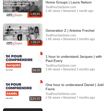
Home Groups | Laura Nelson
ToutPourSaGloire.com
Comment...
2.4K views • Streamed 1 month ago
1:45:41
Generation Z | Antoine Frechet
ToutPourSaGloire.com
1.6K views • Streamed 2 months ago
1:39:10
1 hour to understand Jacques | with
Paul Every
ToutPourSaGloire.com
2.9K views • Streamed 3 months ago
56:00
1:13:53
1h pour comprendre Romains | Matthieu Sanders
One hour to understand Daniel | Joël
[Replay webinaire]
Favre
ToutPourSaGloire.com
•
3.4K views
ToutPourSaGloire.com
2.5K views • Streamed 7 months ago
1:25:41