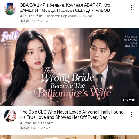
ЭВАКУАЦИЯ в Кельне, Крупная АВАРИЯ, Кто
ЗАМЕНИТ Мерца, Паспорт США ДЛЯ РАБОВ,
Новости Германии
Alla Frankfurt - Новости Германии и Мира
New
298K views
1:57:30
The Cold CEO Who Never Loved Anyone Finally Found
His True Love and Showed Her Off Every Day
Aurora Tale Theatre
New
346K views