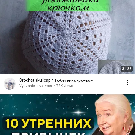
31:22
Crochet skullcap / Тюбетейка крючком
Vyazanie_dlya_vsex
•
78K views