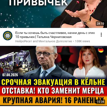
28:10
Если ты хочешь быть счастливее, начни день с этих
10 привычек | Татьяна Черниговская
НейроРесет and Ментальное Долголетие
•
108K views
10:36