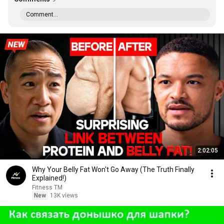
Comment...
2:02:05
Why Your Belly Fat Won't Go Away (The Truth Finally
Explained!)
Fitness TM
New
13K views