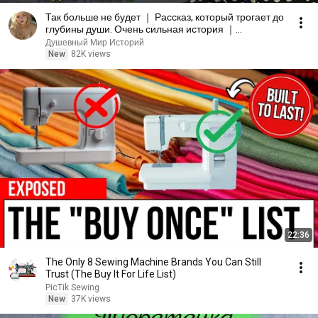
Так больше не будет ｜ Рассказ, который трогает до
глубины души. Очень сильная история ｜
Аудиорассказ
Душевный Мир Историй
New
82K views
22:36
The Only 8 Sewing Machine Brands You Can Still
Trust (The Buy It For Life List)
PicTik Sewing
New
37K views