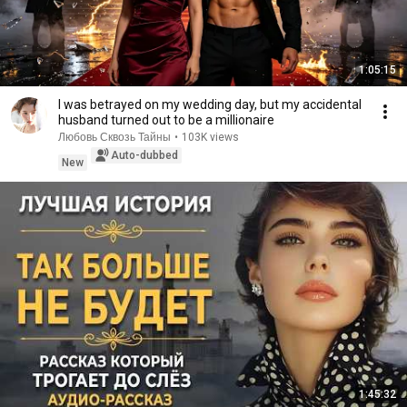
1:05:15
I was betrayed on my wedding day, but my accidental
husband turned out to be a millionaire
Любовь Сквозь Тайны
•
103K views
Auto-dubbed
New
1:45:32