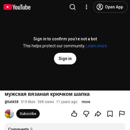
Open App
Sign in to confirm you’re not a bot
This helps protect our community.
Learn more
Sign in
мужская вязаная крючком шапка
@
lutik58
519 likes
56K views
11 years ago
more
Subscribe
Comments
9