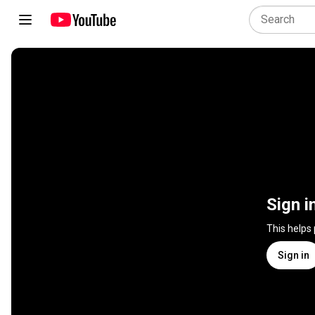
Sign i
This helps
Sign in