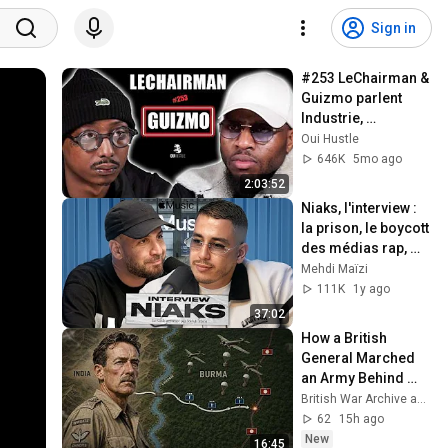
Sign in
#253 LeChairman & 
Guizmo parlent 
Industrie, 
Addiction, 
Oui Hustle
Prévention, 
646K
5mo ago
Business, Famille, 
2:03:52
Nekfeu, Nya
Niaks, l'interview : 
la prison, le boycott 
des médias rap, 
l'argent... On se dit 
Mehdi Maïzi
tout - Le Code
111K
1y ago
37:02
How a British 
General Marched 
an Army Behind 
Japanese Lines
British War Archive and British Historical Archive
62
15h ago
New
16:45