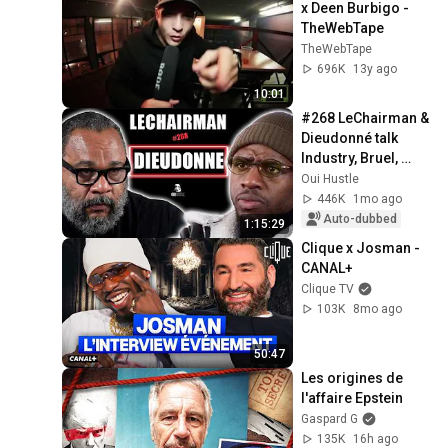
x Deen Burbigo - 
TheWebTape
TheWebTape
696K
13y ago
10:01
#268 LeChairman & 
Dieudonné talk 
Industry, Bruel, 
Harassment, 
Oui Hustle
Politics, Religion, 
446K
1mo ago
Africa
Auto-dubbed
1:15:29
Clique x Josman - 
CANAL+
Clique TV
103K
8mo ago
50:47
Les origines de 
l'affaire Epstein
Gaspard G
135K
16h ago