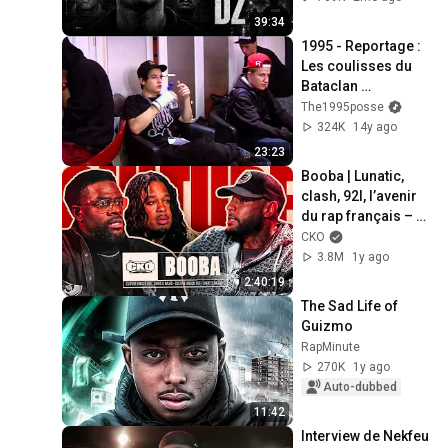
39:34
1995 - Reportage : 
Les coulisses du 
Bataclan 
(14/11/2011)
The1995posse
324K
14y ago
23:23
Booba | Lunatic, 
clash, 92I, l’avenir 
du rap français – 
CKO
CKO
3.8M
1y ago
2:40:19
The Sad Life of 
Guizmo
RapMinute
270K
1y ago
Auto-dubbed
11:42
Interview de Nekfeu 