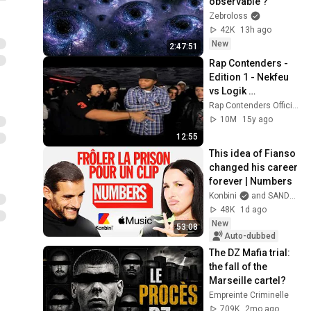
observable ?
Zebroloss
42K
13h ago
New
2:47:51
Rap Contenders - 
Edition 1 - Nekfeu 
vs Logik 
Konstantine
Rap Contenders Officiel
10M
15y ago
12:55
This idea of Fianso 
changed his career 
forever | Numbers
Konbini
and SANDRA GOMES
48K
1d ago
New
53:08
Auto-dubbed
The DZ Mafia trial: 
the fall of the 
Marseille cartel?
Empreinte Criminelle
709K
2mo ago