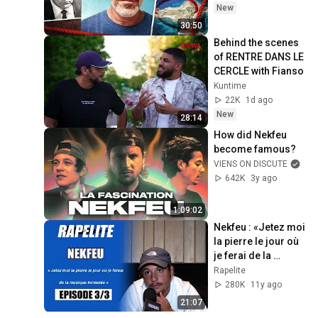
New
30:50
Behind the scenes 
of RENTRE DANS LE 
CERCLE with Fianso
Kuntime
22K
1d ago
New
28:14
How did Nekfeu 
become famous?
VIENS ON DISCUTE
642K
3y ago
1:09:02
Nekfeu : «Jetez moi 
la pierre le jour où 
je ferai de la 
musique formatée»
Rapelite
280K
11y ago
21:07