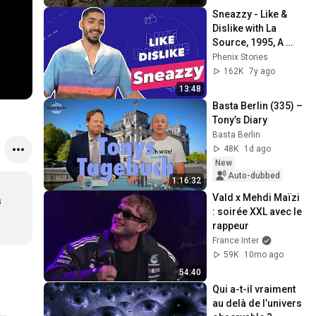
Sneazzy - Like & 
Dislike with La 
Source, 1995, A 
Plane Crash & S.Pri 
Phenix Stories
Noir's Jokes ✈️🔞
162K
7y ago
13:48
Basta Berlin (335) – 
Tony’s Diary
Basta Berlin
48K
1d ago
New
Auto-dubbed
1:16:32
Vald x Mehdi Maïzi 
 
: soirée XXL avec le 
rappeur
France Inter
59K
10mo ago
54:40
Qui a-t-il vraiment 
au delà de l’univers 