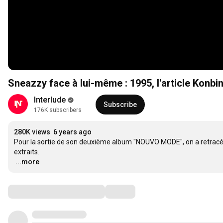
Sneazzy face à lui-même : 1995, l'article Konbi
Interlude
Subscribe
176K subscribers
280K views
6 years ago
Pour la sortie de son deuxième album "NOUVO MODE", on a retracé 
…
...more
Comments