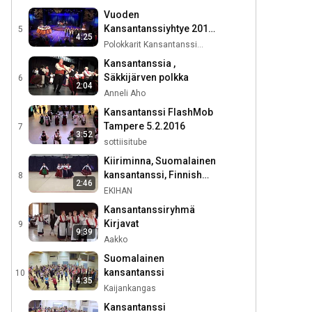
Folklandialla
Vuoden
Kansantanssiyhtye 2016
5
4:25
Polokkarit ja Nope -
Polokkarit Kansantanssiryhmä
Folklandian Gaala
Kansantanssia ,
Säkkijärven polkka
6
2:04
Anneli Aho
Kansantanssi FlashMob
Tampere 5.2.2016
7
3:52
sottiisitube
Kiiriminna, Suomalainen
kansantanssi, Finnish
8
2:46
folk dance, フィンランド
EKIHAN
語 フォークダンス
Kansantanssiryhmä
Kirjavat
9
9:39
Aakko
Suomalainen
kansantanssi
10
4:35
Kaijankangas
Kansantanssi