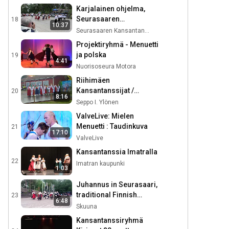
Karjalainen ohjelma,
Seurasaaren
18
10:37
kansantanssijat -
Seurasaaren Kansantanssijat
Seurasaaren
Projektiryhmä - Menuetti
juhannusvalkeat 2017
ja polska
19
4:41
Nuorisoseura Motora
Riihimäen
Kansantanssijat /
20
8:16
Kuvaus:
Seppo I. Ylönen
Toimittajapalvelu Seppo
ValveLive: Mielen
Ylönen
Menuetti : Taudinkuva
21
17:10
ValveLive
Kansantanssia Imatralla
22
Imatran kaupunki
1:03
Juhannus in Seurasaari,
traditional Finnish
23
6:48
dance “KUN YRITIN”
Skuuna
Kansantanssiryhmä