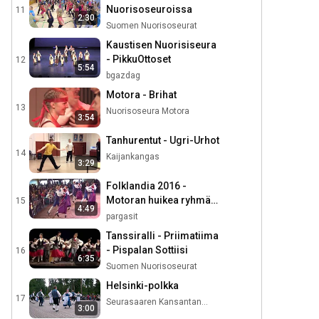
Nuorisoseuroissa
11
2:30
Suomen Nuorisoseurat
Kaustisen Nuorisiseura
- PikkuOttoset
12
5:54
bgazdag
Motora - Brihat
13
Nuorisoseura Motora
3:54
Tanhurentut - Ugri-Urhot
14
Kaijankangas
3:29
Folklandia 2016 -
Motoran huikea ryhmä
15
4:49
täydessä vauhdissa
pargasit
Tanssiralli - Priimatiima
- Pispalan Sottiisi
16
6:35
Suomen Nuorisoseurat
Helsinki-polkka
17
Seurasaaren Kansantanssijat
3:00