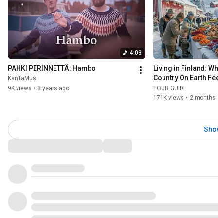
4:03
PAHKI PERINNETTÄ: Hambo
Living in Finland: Wh
Country On Earth Feel
KanTaMus
Documentary
9K views
•
3 years ago
TOUR GUIDE
171K views
•
2 months 
Sho
Comments