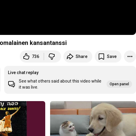
uomalainen kansantanssi
736
Share
Save
Live chat replay
See what others said about this video while
Open panel
it was live.