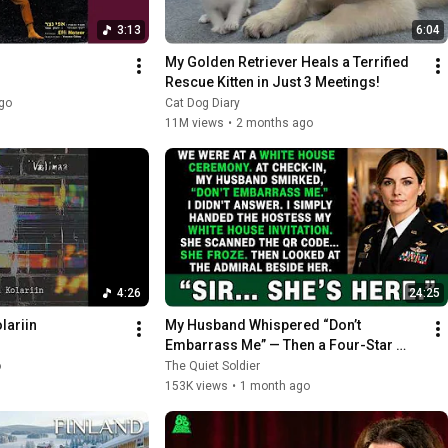
3:13
6:04
My Golden Retriever Heals a Terrified 
Rescue Kitten in Just 3 Meetings!
go
Cat Dog Diary
11M views
•
2 months ago
4:26
24:25
lariin
My Husband Whispered “Don’t 
Embarrass Me” — Then a Four-Star 
Admiral Called Me Colonel...
o
The Quiet Soldier
153K views
•
1 month ago