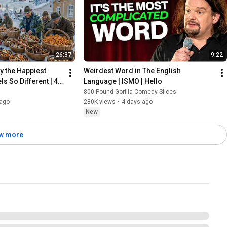
26:37
9:22
y the Happiest 
Weirdest Word in The English 
s So Different | 4K 
Language | ISMO | Hello
800 Pound Gorilla Comedy Slices
ago
280K views
•
4 days ago
New
w more