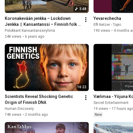
3:48
Koronakevään jenkka – Lockdown 
Yevarechecha
Jenkka  |  Kansantanssi – Finnish folk 
Effi Netzer - Topic
dance
Polokkarit Kansantanssiryhmä
190 views
•
4 months a
24K views
•
6 years ago
16:22
Scientists Reveal Shocking Genetic 
Vælimaa - Yöjuna Ko
Origin of Finnish DNA
Secret Entertainment
Human Discovery
19 views
•
17 hours ag
74K views
•
2 months ago
New