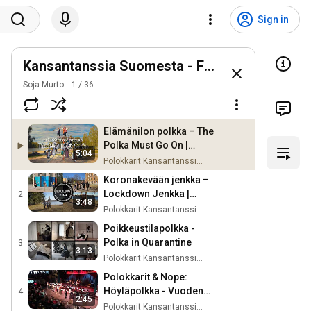
Sign in
Kansantanssia Suomesta - Finnish folkdance
Soja Murto
1
/
36
Elämänilon polkka – The
Polka Must Go On |
5:04
Suomalainen
Polokkarit Kansantanssiryhmä
kansantanssi
Koronakevään jenkka –
Lockdown Jenkka |
2
3:48
Kansantanssi – Finnish
Polokkarit Kansantanssiryhmä
folk dance
Poikkeustilapolkka -
Polka in Quarantine
3
3:13
Polokkarit Kansantanssiryhmä
Polokkarit & Nope:
Höyläpolkka - Vuoden
4
2:45
Kansantanssiyhtye 2016
Polokkarit Kansantanssiryhmä