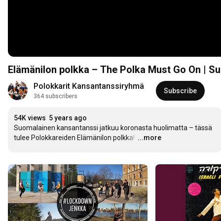
Elämänilon polkka – The Polka Must Go On | S
Polokkarit Kansantanssiryhmä
Subscribe
364 subscribers
54K views
5 years ago
Suomalainen kansantanssi jatkuu koronasta huolimatta – tässä 
tulee Polokkareiden Elämänilon polkka! 
…
...more