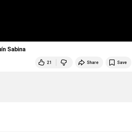
uín Sabina
21
Share
Save