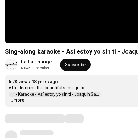
Sing-along karaoke - Así estoy yo sin ti - Joaq
La La Lounge
Subscribe
6.04K subscribers
5.7K views
18 years ago
 • Karaoke - Así estoy yo sin ti - Joaquín Sa...  
...more
…
Comments