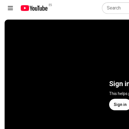
ES
Sign i
This helps
Sign in