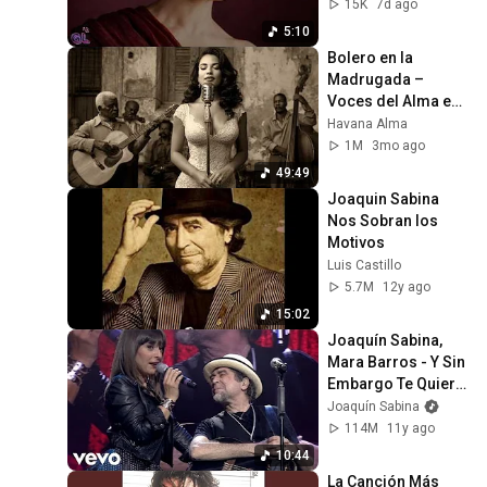
15K
7d ago
5:10
Bolero en la 
Madrugada – 
Voces del Alma en 
La Habana
Havana Alma
1M
3mo ago
49:49
Joaquin Sabina  
Nos Sobran los 
Motivos
Luis Castillo
5.7M
12y ago
15:02
Joaquín Sabina, 
Mara Barros - Y Sin 
Embargo Te Quiero 
/ Y Sin Embargo 
Joaquín Sabina
(Directo)
114M
11y ago
10:44
La Canción Más 