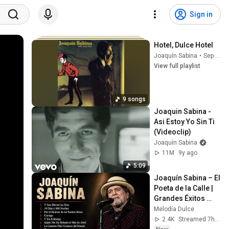
Sign in
Hotel, Dulce Hotel
Joaquín Sabina
•
Sep 20, 2025
View full playlist
9 songs
Joaquin Sabina - 
Asi Estoy Yo Sin Ti 
(Videoclip)
Joaquín Sabina
11M
9y ago
5:09
Joaquín Sabina – El 
Poeta de la Calle | 
Grandes Éxitos 
Inolvidables 💛
Melodía Dulce
2.4K
Streamed 7h ago