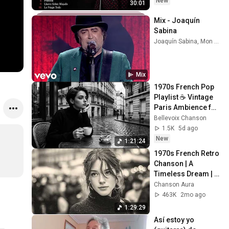
New
30:01
Mix - Joaquín 
Sabina
Joaquín Sabina, Mon Laferte, Joan Manuel Serrat, and more
Mix
1970s French Pop 
Playlist ☕ Vintage 
Paris Ambience for 
Relaxing Mornings
Bellevoix Chanson
1.5K
5d ago
New
1:21:24
1970s French Retro 
Chanson | A 
Timeless Dream | 
Slow Cafe Moments 
Chanson Aura
(60s 70s 80s)
463K
2mo ago
1:29:29
Así estoy yo 