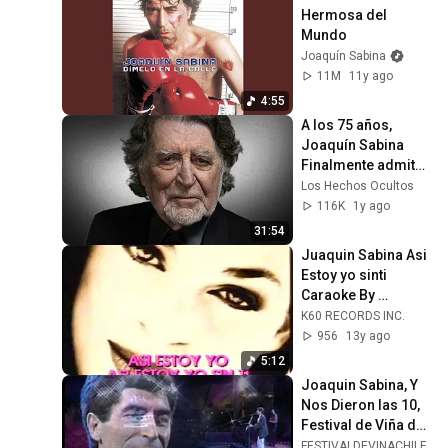
Hermosa del 
Mundo
Joaquín Sabina
11M
11y ago
4:55
A los 75 años, 
Joaquín Sabina 
Finalmente admite 
lo que todos 
Los Hechos Ocultos
sospechábamos
116K
1y ago
31:54
Juaquin Sabina Asi 
Estoy yo sinti 
Caraoke By 
Breo.Com
K60 RECORDS INC.
956
13y ago
5:12
Joaquin Sabina, Y 
Nos Dieron las 10, 
Festival de Viña del 
Mar 1993
FESTIVALDEVINACHILE