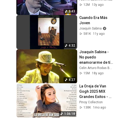
12M
13y ago
5:43
Cuando Era Más 
Joven
Joaquín Sabina
581K
11y ago
4:32
Joaquín Sabina - 
No puedo 
enamorarme de tí-
Canto
Celin Arturo Rodas Beltrán
15M
18y ago
4:27
La Oreja de Van 
Gogh 2025 MIX 
Grandes Exitos - 
Rosas, La Playa, 
Pinoy Collection
Jueves, Puedes 
138K
1mo ago
Contar Conmigo
1:06:18