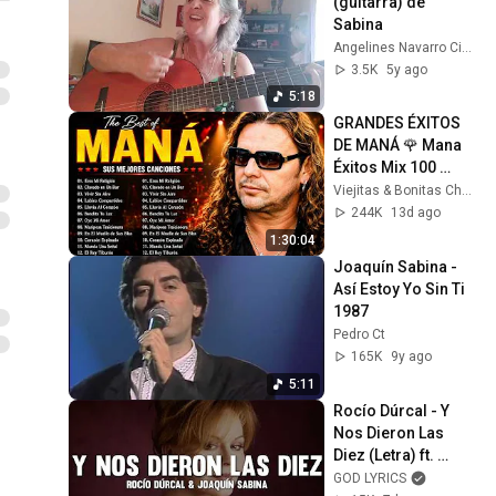
(guitarra) de 
Sabina
Angelines Navarro Ciordia
3.5K
5y ago
5:18
GRANDES ÉXITOS 
DE MANÁ 🌹 Mana 
Éxitos Mix 100 
Super Éxitos 
Viejitas & Bonitas Channel
Románticas 
244K
13d ago
Inolvidables
1:30:04
Joaquín Sabina - 
Así Estoy Yo Sin Ti 
1987
Pedro Ct
165K
9y ago
5:11
Rocío Dúrcal - Y 
Nos Dieron Las 
Diez (Letra) ft. 
Joaquín Sabina
GOD LYRICS