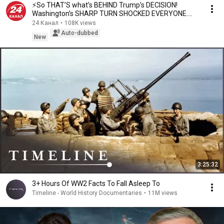
⚡️So THAT’S what’s BEHIND Trump’s DECISION!
Washington’s SHARP TURN SHOCKED EVERYONE.
FILIPPENKO,...
24 Канал
•
108K views
Auto-dubbed
New
3:25:32
3+ Hours Of WW2 Facts To Fall Asleep To
Timeline - World History Documentaries
•
11M views