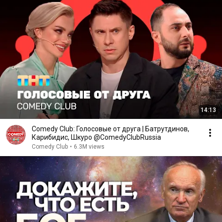
14:13
Comedy Club: Голосовые от друга | Батрутдинов,
Карибидис, Шкуро @ComedyClubRussia
Comedy Club
•
6.3M views