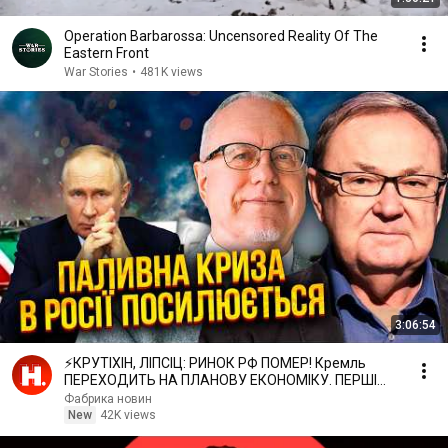
Operation Barbarossa: Uncensored Reality Of The
Eastern Front
War Stories
•
481K views
3:06:54
⚡️КРУТІХІН, ЛІПСІЦ: РИНОК РФ ПОМЕР! Кремль
ПЕРЕХОДИТЬ НА ПЛАНОВУ ЕКОНОМІКУ. ПЕРШІ
НАСЛІДКИ ШОКУЮТЬ
Фабрика новин
New
42K views