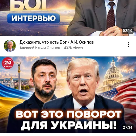
52:10
Докажите, что есть Бог / А.И. Осипов
Алексей Ильич Осипов
•
432K views
27:34