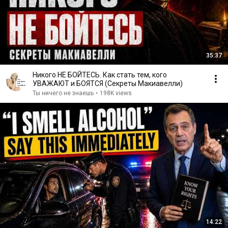
35:37
Никого НЕ БОЙТЕСЬ. Как стать тем, кого
УВАЖАЮТ и БОЯТСЯ (Секреты Макиавелли)
Ты ничего не знаешь
•
198K views
14:22