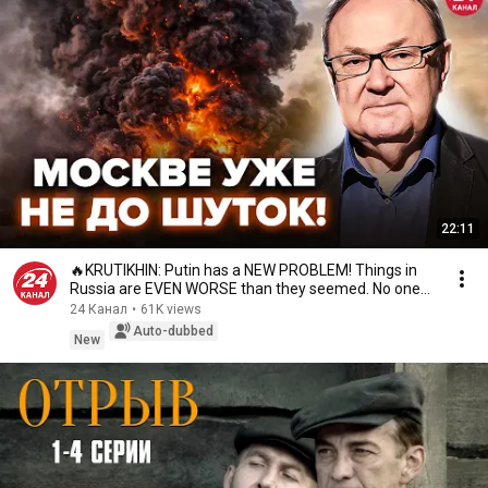
22:11
🔥KRUTIKHIN: Putin has a NEW PROBLEM! Things in
Russia are EVEN WORSE than they seemed. No one
exp...
24 Канал
•
61K views
Auto-dubbed
New