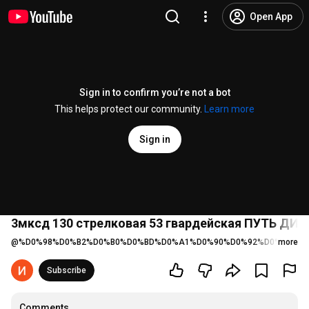
Open App
Sign in to confirm you’re not a bot
This helps protect our community.
Learn more
Sign in
3мксд 130 стрелковая 53 гвардейская ПУТЬ ДИ
@
%D0%98%D0%B2%D0%B0%D0%BD%D0%A1%D0%90%D0%92%D0%A7%D0
more
Subscribe
Comments