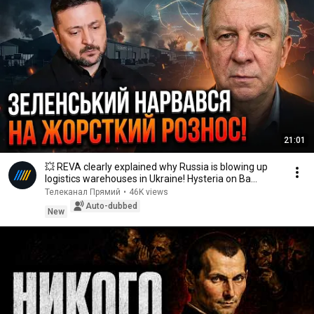
21:01
💥 REVA clearly explained why Russia is blowing up
logistics warehouses in Ukraine! Hysteria on Ba...
Телеканал Прямий
•
46K views
Auto-dubbed
New