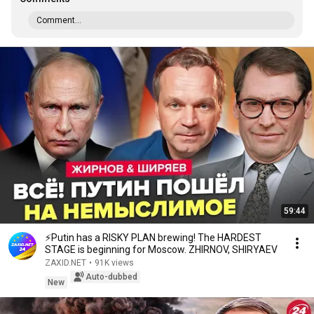
Comment...
59:44
⚡️Putin has a RISKY PLAN brewing! The HARDEST
STAGE is beginning for Moscow. ZHIRNOV, SHIRYAEV
ZAXID.NET
•
91K views
Auto-dubbed
New