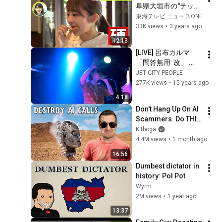
阜県大垣市の"テッパ
ン4選"「大垣城」
東海テレビ ニュースONE
「田中屋せんべい総
33K views
•
3 years ago
本家」「奥の細道む
12:13
すびの地」「杭瀬川
[LIVE] 呂布カルマ 
SUP体験」
「問答無用  改」 
20100821@EDITS
JET CITY PEOPLE
277K views
•
15 years ago
4:18
Don't Hang Up On AI 
Scammers. Do THIS 
Instead.
Kitboga
4.4M views
•
1 month ago
16:56
Dumbest dictator in 
history: Pol Pot
Wyrm
2M views
•
1 year ago
13:37