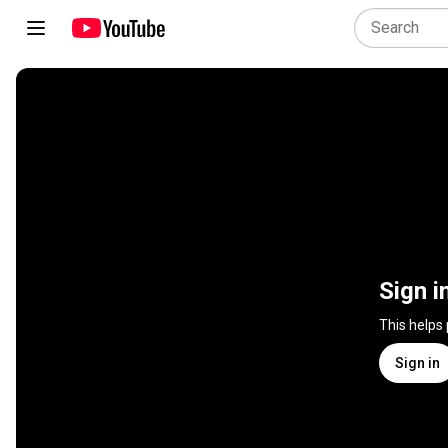
Sign i
This helps
Sign in