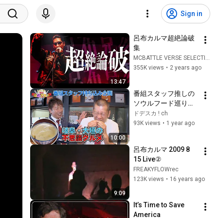
Sign in
呂布カルマ超絶論破
集
MCBATTLE VERSE SELECTION
355K views
•
2 years ago
13:47
番組スタッフ推しの
ソウルフード巡り！
大垣市の“日本一カッ
ドデスカ ! ch
チカチなみそせんべ
93K views
•
1 year ago
い”と“泡カツ丼”の秘
10:00
密!【U字工事の解
呂布カルマ 2009 8 
決！迷Qグルメ】＃
15 Live②
３３
FREAKYFLOWrec
123K views
•
16 years ago
9:09
It’s Time to Save 
America