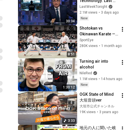
Technology: Last 
Week Tonight with 
LastWeekTonight
John Oliver (HBO)
2.1M views
•
3 days ago
New
30:34
Shotokan vs 
Okinawan Karate — 
The Difference Is 
SportEye
Brutal
280K views
•
1 month ago
8:51
Turning air into 
alcohol
NileRed
1.1M views
•
14 hours ago
New
1:30:12
OGK State of Mind 
大垣音頭ver
大垣市公式チャンネル
19K views
•
3 years ago
3:33
地元の人に聞いた岐