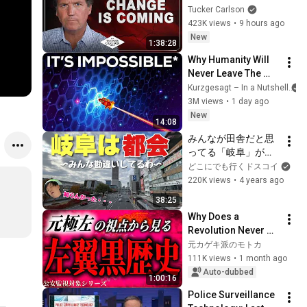
Tucker Carlson
423K views
•
9 hours ago
New
1:38:28
Why Humanity Will 
Never Leave The 
Solar System
Kurzgesagt – In a Nutshell
3M views
•
1 day ago
New
14:08
みんなが田舎だと思
ってる「岐阜」がビ
ックリするほど都会
どこにでも行くドスコイ
な件！！イメージ変
220K views
•
4 years ago
わったわ・・【大垣
38:25
もすごい】
Why Does a 
Revolution Never 
Happen in Japan?
元カゲキ派のモトカ
111K views
•
1 month ago
Auto-dubbed
1:00:16
Police Surveillance 