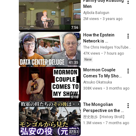
Family Guy Roasting 
Men
Ajibola Balogun
2M views
•
3 years ago
7:56
How the Epstein 
Network is 
Privatizing Govt & 
The Chris Hedges YouTube Channel
Building the 
47K views
•
7 hours ago
Surveillance 
New
41:35
State(w/Whitney 
Mormon Couple 
Webb) |TCHR
Comes To My Show | 
Atsuko Okatsuka 
Atsuko Okatsuka
Stand Up Comedy
308K views
•
3 months ago
5:18
The Mongolian 
Perspective on the 
Battle of Koan: The 
歴史散歩【History Stroll】
Truth of the Mongol 
1.3M views
•
7 months ago
Invasions and the 
27:53
Afterm...