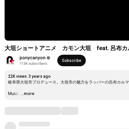
大垣ショートアニメ カモン大垣 feat. 呂布
ponycanyon
Subscribe
715K subscribers
22K views
3 years ago
岐阜県大垣市プロデュース。大垣市の魅力をラッパーの呂布カルマ
Music:
…
...more
Comments