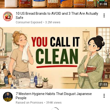
31:08
10 US Bread Brands to AVOID and 3 That Are Actually
Safe
Consumer Exposed
•
3.2M views
21:03
7 Western Hygiene Habits That Disgust Japanese
People
Raised on Promises
•
394K views