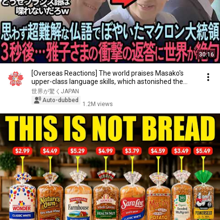
30:16
[Overseas Reactions] The world praises Masako's
upper-class language skills, which astonished the...
世界が驚くJAPAN
Auto-dubbed
1.2M views