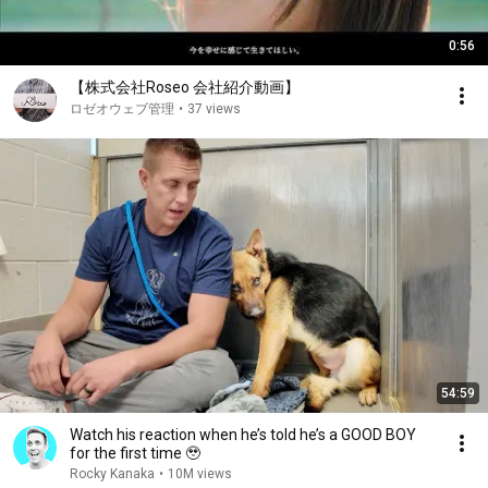
0:56
【株式会社Roseo 会社紹介動画】
ロゼオウェブ管理
•
37 views
54:59
Watch his reaction when he’s told he’s a GOOD BOY
for the first time 🥹
Rocky Kanaka
•
10M views