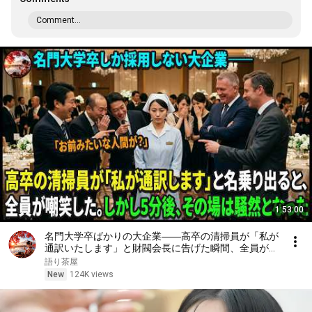
Comment...
1:53:00
名門大学卒ばかりの大企業――高卒の清掃員が「私が
通訳いたします」と財閥会長に告げた瞬間、全員が嘲
笑した。しかし5分後、その場は静まり返った。#動
語り茶屋
エピソード#老後の物語 #家族の物語
New
124K views