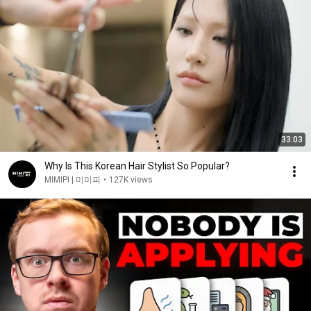
33:03
Why Is This Korean Hair Stylist So Popular?
MIMIPI | 미미피
•
127K views