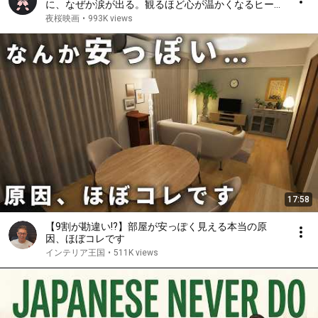
に、なぜか涙が出る。観るほど心が温かくなるヒーリ
ング映画【映画紹介】
夜桜映画
•
993K views
17:58
【9割が勘違い!?】部屋が安っぽく見える本当の原
因、ほぼコレです
インテリア王国
•
511K views