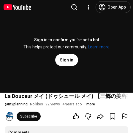
Open App
Sign in to confirm you’re not a bot
This helps protect our community.
Learn more
Sign in
La Douceur メイ (ドゥシュール メイ) 【三郷の美容
@
m2planning
No likes
92 views
4 years ago
more
Subscribe
Comments