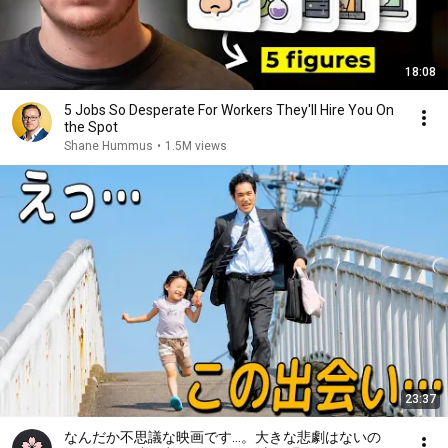
18:08
5 Jobs So Desperate For Workers They'll Hire You On
the Spot
Shane Hummus
•
1.5M views
23:37
なんだか不思議な映画です…。大きな悲劇はないの