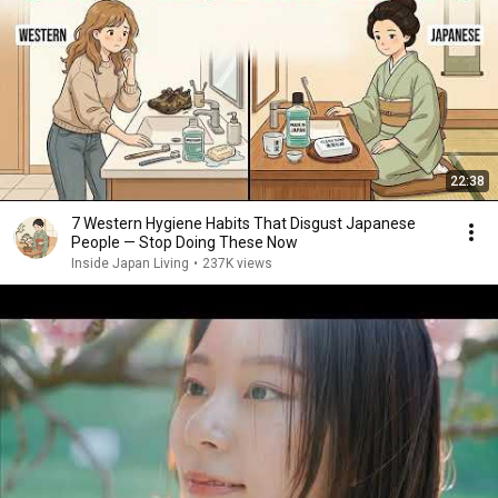
22:38
7 Western Hygiene Habits That Disgust Japanese
People — Stop Doing These Now
Inside Japan Living
•
237K views