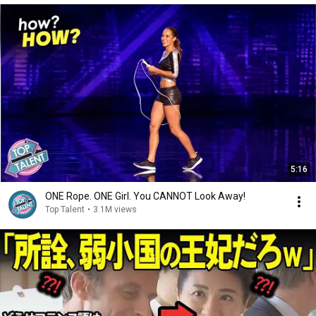
5:16
ONE Rope. ONE Girl. You CANNOT Look Away!
Top Talent
•
3.1M views