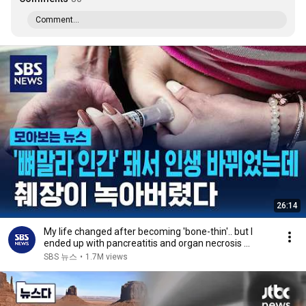
Comment...
26:14
My life changed after becoming 'bone-thin'.. but I
ended up with pancreatitis and organ necrosis ...
SBS 뉴스
•
1.7M views