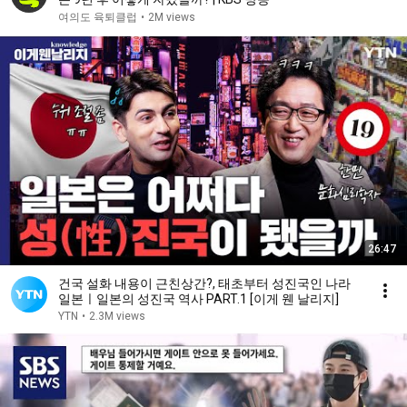
여의도 육퇴클럽
•
2M views
26:47
건국 설화 내용이 근친상간?, 태초부터 성진국인 나라
일본ㅣ일본의 성진국 역사 PART.1 [이게 웬 날리지]
YTN
•
2.3M views