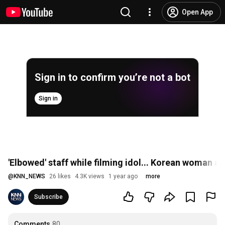
Open App
Sign in to confirm you’re not a bot
Sign in
'Elbowed' staff while filming idol... Korean woman a
@
KNN_NEWS
26 likes
4.3K views
1 year ago
more
Subscribe
Comments
80