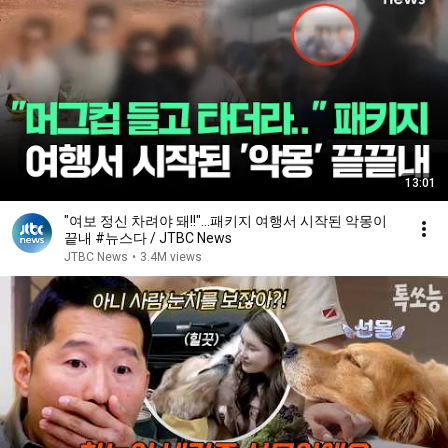
13:01
"여보 정신 차려야 돼!!"…패키지 여행서 시작된 악몽이
끝내 #뉴스다 / JTBC News
JTBC News
•
3.4M views