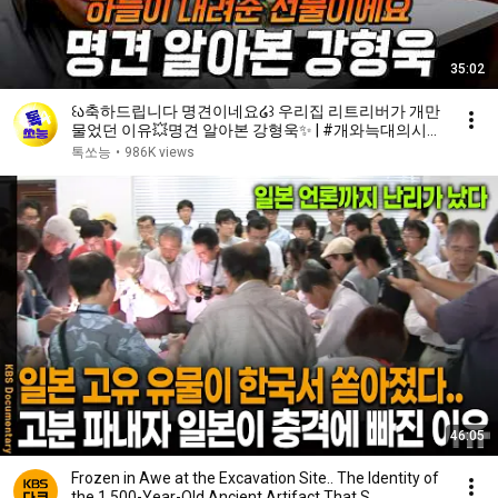
35:02
꒰ა축하드립니다 명견이네요໒꒱ 우리집 리트리버가 개만
물었던 이유💥명견 알아본 강형욱✨ | #개와늑대의시간
2 6회
톡쏘능
•
986K views
46:05
Frozen in Awe at the Excavation Site.. The Identity of
the 1,500-Year-Old Ancient Artifact That S...