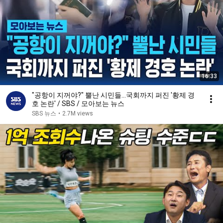
16:33
"공항이 지꺼야?" 뿔난 시민들…국회까지 퍼진 '황제 경
호 논란' / SBS / 모아보는 뉴스
SBS 뉴스
•
2.7M views