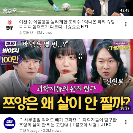
42:48
이천수, 이을용을 놀라게한 조회수 1억나온 파워 슈팅
ㄷㄷㄷ 임팩트가 다르다... | 슛슛슛 EP1
슛포러브
•
3M views
28:29
＂ 하루종일 먹어도 배가 고파요 ＂ 과학자들이 탐구한
쯔양의 살이 안 찌는 고민🧐｜T끌모아 해결｜JTBC
251224 방송
교양 Voyage
•
2.2M views