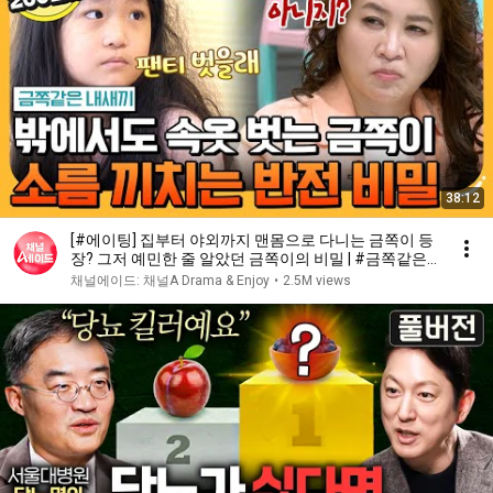
38:12
[#에이팅] 집부터 야외까지 맨몸으로 다니는 금쪽이 등
장? 그저 예민한 줄 알았던 금쪽이의 비밀 | #금쪽같은
내새끼 227회
채널에이드: 채널A Drama & Enjoy
•
2.5M views