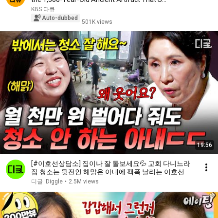
KBS 다큐
Auto-dubbed
501K views
19:56
[#이호선상담소] 집이나 잘 돌보세요💦 교회 다니느라
집 청소는 뒷전인 해맑은 아내에 팩폭 날리는 이호선
디글 :Diggle
•
2.5M views