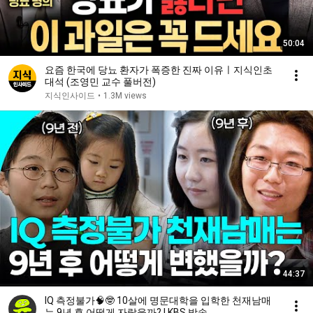
50:04
요즘 한국에 당뇨 환자가 폭증한 진짜 이유ㅣ지식인초
대석 (조영민 교수 풀버전)
지식인사이드
•
1.3M views
44:37
IQ 측정불가🧠🤓 10살에 명문대학을 입학한 천재남매
는 9년 후 어떻게 자랐을까? | KBS 방송