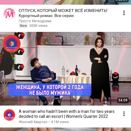
ОТПУСК, КОТОРЫЙ МОЖЕТ ВСЁ ИЗМЕНИТЬ!
Курортный роман. Все серии
Просто Мелодрама
New
300K views
54:09
A woman who hadn't been with a man for two years
decided to call an escort | Women's Quarter 2022
Жіночий Квартал
•
4.1M views