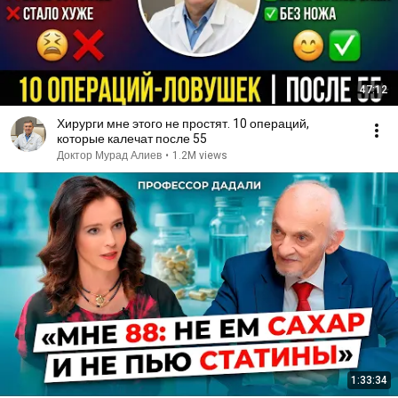
47:12
Хирурги мне этого не простят. 10 операций,
которые калечат после 55
Доктор Мурад Алиев
•
1.2M views
1:33:34