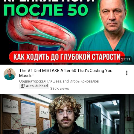
21:11
The #1 Diet MISTAKE After 60 That's Costing You
Muscle!
Ординаторская Тляшева and Игорь Коновалов
Auto-dubbed
380K views