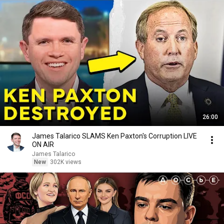
26:00
James Talarico SLAMS Ken Paxton's Corruption LIVE
ON AIR
James Talarico
New
302K views