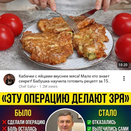
10:20
Кабачки с яйцами вкуснее мяса! Мало кто знает
секрет! Бабушка научила готовить рецепт за 15
минут
Chef Gafur
•
1.2M views