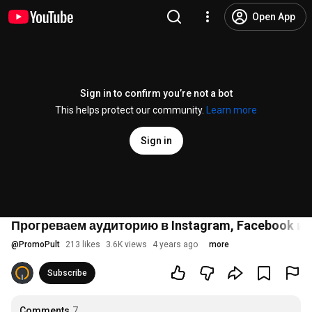
Open App
Sign in to confirm you’re not a bot
This helps protect our community.
Learn more
Sign in
Прогреваем аудиторию в Instagram, Facebook и
@
PromoPult
213 likes
3.6K views
4 years ago
more
Subscribe
Comments
7