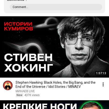
Comment...
1:07:13
Stephen Hawking: Black Holes, the Big Bang, and the
End of the Universe / Idol Stories / MINAEV
МИНАЕВ LIVE
New
437K views