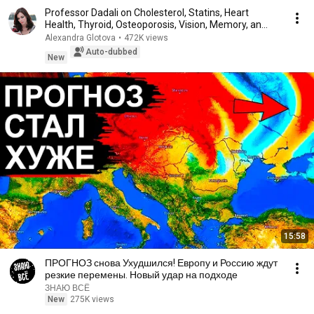
Professor Dadali on Cholesterol, Statins, Heart
Health, Thyroid, Osteoporosis, Vision, Memory, an...
Alexandra Glotova
•
472K views
Auto-dubbed
New
15:58
ПРОГНОЗ снова Ухудшился! Европу и Россию ждут
резкие перемены. Новый удар на подходе
ЗНАЮ ВСЁ
New
275K views