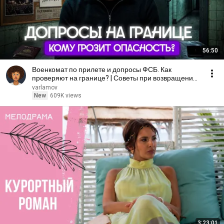
56:50
Военкомат по прилете и допросы ФСБ. Как
проверяют на границе? | Советы при возвращении
в Россию
varlamov
New
609K views
3:23:01