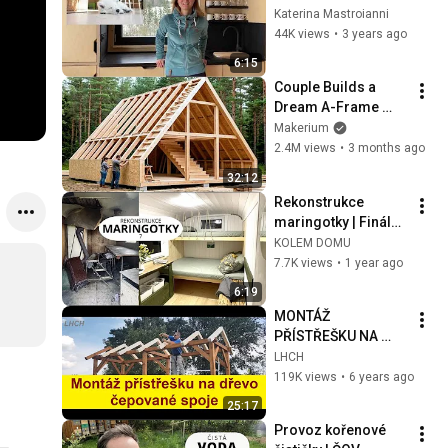
postavit domek za 
Katerina Mastroianni
půl milionu?
44K views
•
3 years ago
6:15
Couple Builds a 
Dream A-Frame 
Cabin in the Forest | 
Makerium
Start to Finish 
2.4M views
•
3 months ago
@ProjectswithChrist
32:12
ineJesse
Rekonstrukce 
maringotky | Finále | 
Před a po
KOLEM DOMU
7.7K views
•
1 year ago
6:19
MONTÁŽ 
PŘÍSTŘEŠKU NA 
DŘEVO | čepované 
LHCH
spoje konstrukce | 
119K views
•
6 years ago
pobití | oplechování 
25:17
| pokrytí CAPACCO
Provoz kořenové 