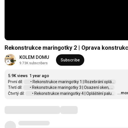
Rekonstrukce maringotky 2 | Oprava konstrukce
KOLEM DOMU
Subscribe
9.73K subscribers
5.9K views
1 year ago
První díl: 
 • Rekonstrukce maringotky 1 | Rozebrání oplá...  
Třetí díl: 
 • Rekonstrukce maringotky 3 | Osazení oken, ...  
...mo
Čtvrtý díl: 
 • Rekonstrukce maringotky 4 | Opláštění palu...  
…
Comments