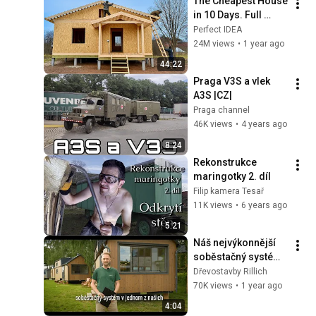
The Cheapest House 
in 10 Days. Full 
Construction 
Perfect IDEA
Process
24M views
•
1 year ago
44:22
Praga V3S a vlek 
A3S |CZ|
Praga channel
46K views
•
4 years ago
8:24
Rekonstrukce 
maringotky 2. díl
Filip kamera Tesař
11K views
•
6 years ago
5:21
Náš nejvýkonnější 
soběstačný systém 
a Tiny house Sedlák 
Dřevostavby Rillich
9 m
70K views
•
1 year ago
4:04