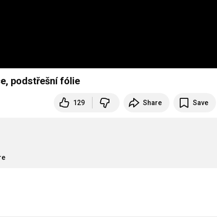
, podstřešní fólie
129
Share
Save
re