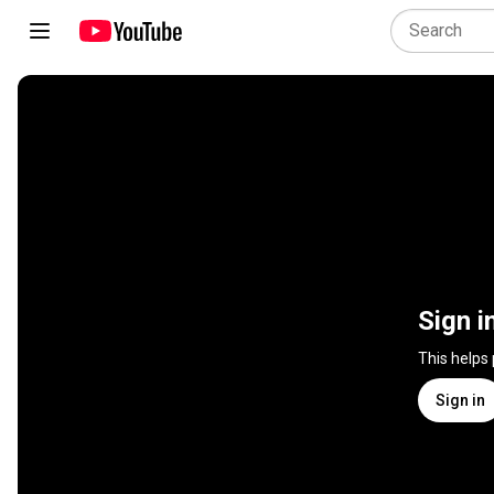
Sign i
This helps
Sign in