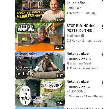
kouzelného 
glampingu: Útulná 
Patrik Fiala
maringotka s 
12K views
•
1 year ago
vlastním wellness 
6:09
nedaleko Prahy
STOP BUYING 4x4 
POSTS! Do THIS 
Instead!
Stud Pack
2M views
•
2 months ago
22:19
Rekonstrukce 
maringotky 3. díl
Filip kamera Tesař
11K views
•
6 years ago
3:47
Rekonstrukce 
maringotky | 
Rozpočet
KOLEM DOMU
3.3K views
•
11 months ago
7:44