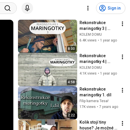
Sign in
Rekonstrukce 
maringotky 3 | 
Osazení oken, 
KOLEM DOMU
pokládka střechy
6.4K views
•
1 year ago
8:00
Rekonstrukce 
maringotky 4 | 
Opláštění 
KOLEM DOMU
palubkami, nátěry
4.1K views
•
1 year ago
4:58
Rekonstrukce 
maringotky 1. díl
Filip kamera Tesař
17K views
•
7 years ago
2:22
Kolik stojí tiny 
house? Je možné 