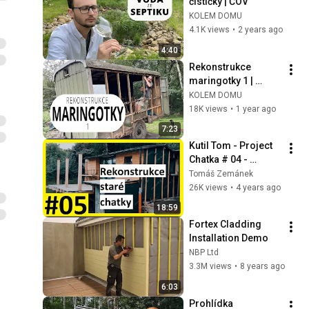
čističky | ČOV
KOLEM DOMU
4.1K views
•
2 years ago
4:40
Rekonstrukce 
maringotky 1 | 
Rozebrání opláštění
KOLEM DOMU
18K views
•
1 year ago
7:23
Kutil Tom - Project 
Chatka # 04 - 
Reconstruction and 
Tomáš Zemánek
insulation of 
26K views
•
4 years ago
another part of the 
18:59
cottage
Fortex Cladding 
Installation Demo
NBP Ltd
3.3M views
•
8 years ago
6:03
Prohlídka 