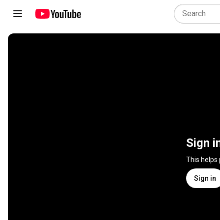
Sign i
This helps
Sign in