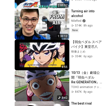
2:00:07
Turning air into 
alcohol
NileRed
574K
8h ago
New
1:30:12
【弱虫ペダル スペア
バイク】東堂尽八
映像まとめ
334K
6y ago
6:55
10/13（金）劇場公
開『弱虫ペダル 
Re:GENERATION』
主題歌「ツヨサヨワ
TOHO animation チャンネル
サ」アニメスペシャ
847K
8y ago
ルMV（TVアニメ第4
3:42
期2018年1月放送ス
The best rival 
タート）