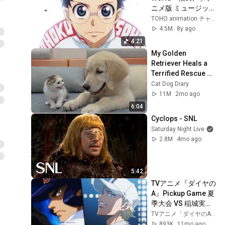
ニメ版 ミュージック
ビデオ／「弱虫ペダ
TOHO animation チャンネル
ル GLORY LINE」OP
4.5M
8y ago
テーマ
4:21
My Golden 
Retriever Heals a 
Terrified Rescue 
Kitten in Just 3 
Cat Dog Diary
Meetings!
11M
2mo ago
6:04
Cyclops - SNL
Saturday Night Live
2.8M
4mo ago
5:42
TVアニメ『ダイヤの
A』Pickup Game 夏
季大会 VS 稲城実業
戦
TVアニメ「ダイヤのA」シリーズ
893K
11mo ago