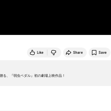
Like
Share
Save