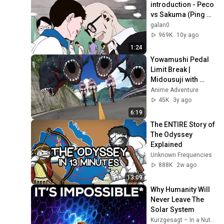
introduction - Peco 
vs Sakuma (Ping 
Pong The 
galan0
Animation)
969K
10y ago
1:24
Yowamushi Pedal 
Limit Break | 
Midousuji with 
Piranhas Strategy
Anime Adventure
45K
3y ago
6:19
The ENTIRE Story of 
The Odyssey 
Explained
Unknown Frequencies
888K
2w ago
13:09
Why Humanity Will 
Never Leave The 
Solar System
Kurzgesagt – In a Nutshell