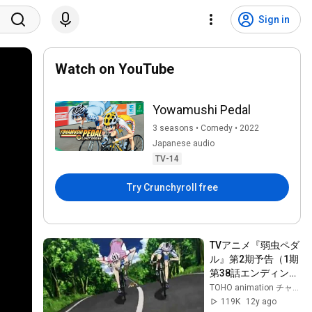
Sign in
Watch on YouTube
Yowamushi Pedal
3 seasons • Comedy • 2022
Japanese audio
TV-14
Try Crunchyroll free
TVアニメ『弱虫ペダ
ル』第2期予告（1期
第38話エンディング
ショートアニメ）
TOHO animation チャンネル
119K
12y ago