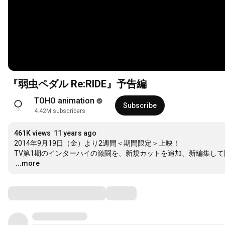
『弱虫ペダル Re:RIDE』予告編
TOHO animation
Subscribe
4.42M subscribers
461K views
11 years ago
2014年9月19日（金）より2週間＜期間限定＞上映！

…
...more
Comments