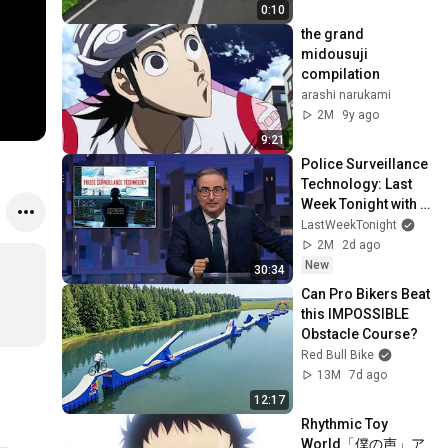
0:10
the grand 
midousuji 
compilation
arashi narukami
2M
9y ago
9:21
Police Surveillance 
Technology: Last 
Week Tonight with 
John Oliver (HBO)
LastWeekTonight
2M
2d ago
New
30:34
Can Pro Bikers Beat 
this IMPOSSIBLE 
Obstacle Course?
Red Bull Bike
13M
7d ago
12:17
Rhythmic Toy 
World「僕の声」ア