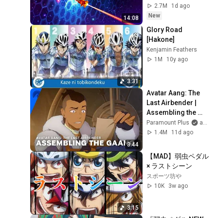
2.7M
1d ago
New
14:08
Glory Road 
[Hakone]
Kenjamin Feathers
1M
10y ago
3:31
Avatar Aang: The 
Last Airbender | 
Assembling the 
Gaang | 
Paramount Plus
and Avatar Legends
Paramount+
1.4M
11d ago
3:44
【MAD】弱虫ペダル 
× ラストシーン
スポーツ坊や
10K
3w ago
3:15