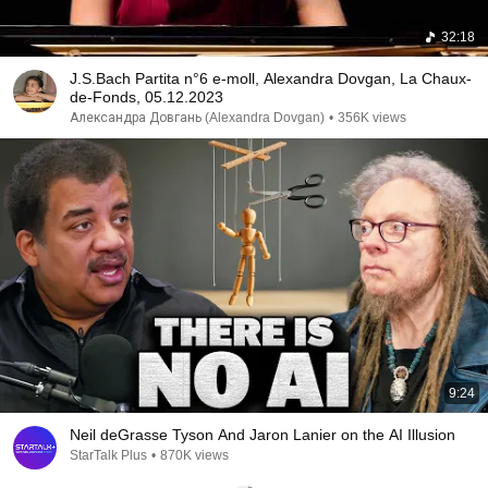
32:18
J.S.Bach Partita n°6 e-moll, Alexandra Dovgan, La Chaux-
de-Fonds, 05.12.2023
Александра Довгань (Alexandra Dovgan)
•
356K views
9:24
Neil deGrasse Tyson And Jaron Lanier on the AI Illusion
StarTalk Plus
•
870K views