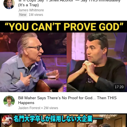
🚨 If Cops Say "I Smell Alcohol" — Say THIS Immediately
(It's a Trap)
James Whitmore
New
1M views
17:20
Bill Maher Says There’s No Proof for God... Then THIS
Happens
Jaiden Forrest
•
2M views