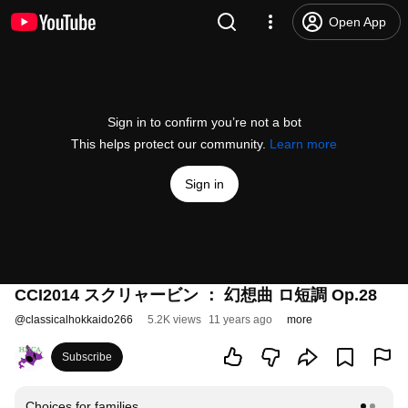
Open App
Sign in to confirm you’re not a bot
This helps protect our community.
Learn more
Sign in
CCI2014 スクリャービン ： 幻想曲 ロ短調 Op.28
@
classicalhokkaido266
5.2K views
11 years ago
more
Subscribe
Choices for families