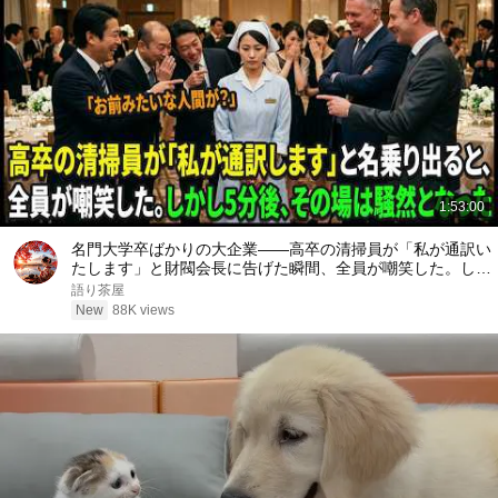
1:53:00
名門大学卒ばかりの大企業――高卒の清掃員が「私が通訳い
たします」と財閥会長に告げた瞬間、全員が嘲笑した。しか
し5分後、その場は静まり返った。#動エピソード#老後の物
語り茶屋
語 #家族の物語
New
88K views