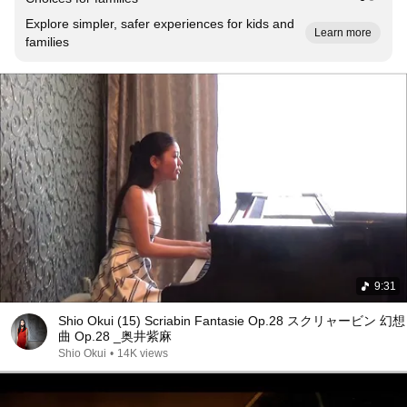
Explore simpler, safer experiences for kids and
Learn more
families
9:31
Shio Okui (15) Scriabin Fantasie Op.28 スクリャービン 幻想
曲 Op.28 _奥井紫麻
Shio Okui
•
14K views