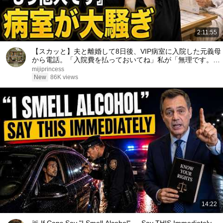
2:11:55
【スカッと】夫と離婚して8日後、VIP病室に入院した元義母
から電話。「入院費を払っておいてね」私が「無理です。だ
って、もう他人ですから」と答えた瞬間、病室は大騒ぎにな
mijiprincess
った……。
New
86K views
14:22