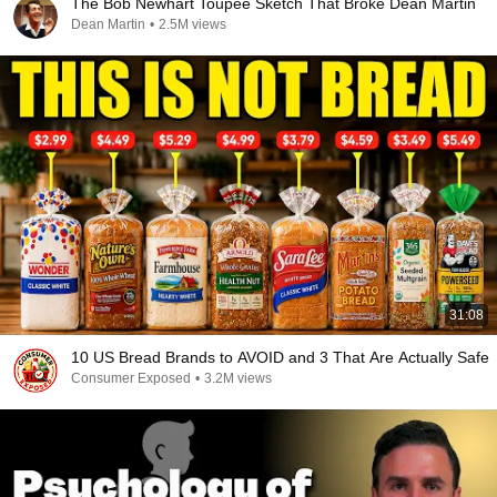
The Bob Newhart Toupee Sketch That Broke Dean Martin
Dean Martin
•
2.5M views
31:08
10 US Bread Brands to AVOID and 3 That Are Actually Safe
Consumer Exposed
•
3.2M views