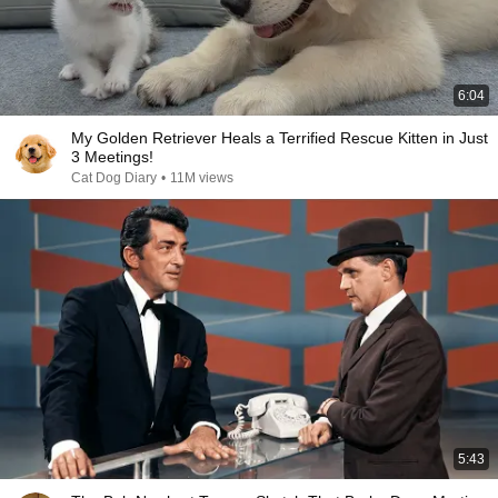
6:04
My Golden Retriever Heals a Terrified Rescue Kitten in Just
3 Meetings!
Cat Dog Diary
•
11M views
5:43