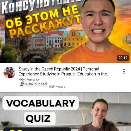
20:19
Study in the Czech Republic 2024 | Personal
Experience Studying in Prague | Education in the
Czec...
Adyl Anvarov
Auto-dubbed
65K views