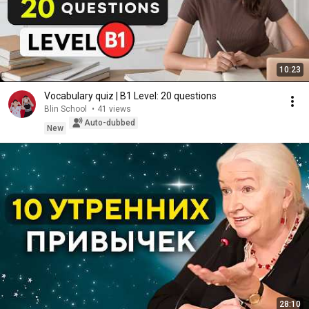
10:23
Vocabulary quiz | B1 Level: 20 questions
Blin School
•
41 views
Auto-dubbed
New
28:10