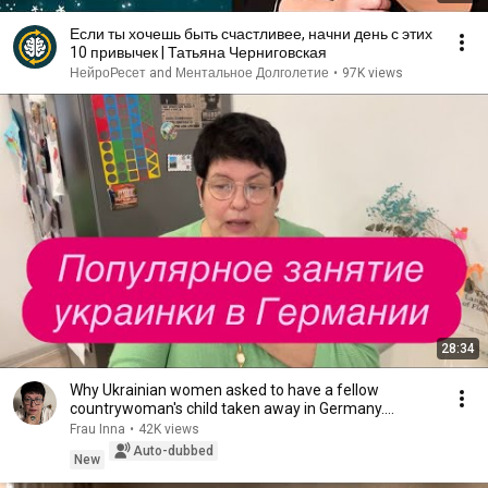
Если ты хочешь быть счастливее, начни день с этих
10 привычек | Татьяна Черниговская
НейроРесет and Ментальное Долголетие
•
97K views
28:34
Why Ukrainian women asked to have a fellow
countrywoman's child taken away in Germany.
#ukrainian...
Frau Inna
•
42K views
Auto-dubbed
New