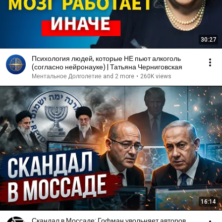
30:27
Психология людей, которые НЕ пьют алкоголь
(согласно нейронауке) | Татьяна Черниговская
Ментальное Долголетие and 2 more
•
260K views
16:14
Скандал в Моссаде: Гофман увольняет авторов