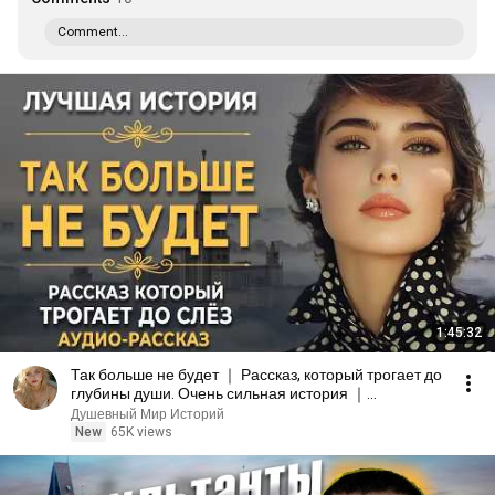
Comment...
1:45:32
Так больше не будет ｜ Рассказ, который трогает до
глубины души. Очень сильная история ｜
Аудиорассказ
Душевный Мир Историй
New
65K views