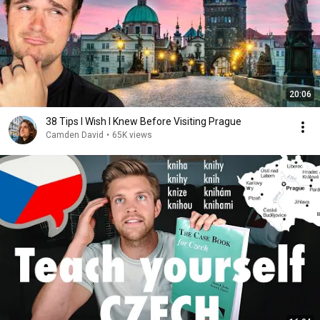
20:06
38 Tips I Wish I Knew Before Visiting Prague
Camden David
•
65K views