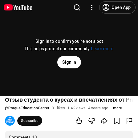
Open App
Sign in to confirm you’re not a bot
This helps protect our community.
Learn more
Sign in
Отзыв студента о курсах и впечатлениях от Prag
@
PragueEducationCenter
31 likes
1.4K views
4 years ago
more
Subscribe
Comments
10