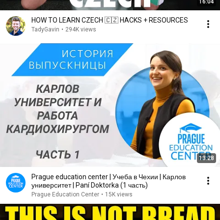
16:04
HOW TO LEARN CZECH 🇨🇿 HACKS + RESOURCES
TadyGavin
•
294K views
13:28
Prague education center | Учеба в Чехии | Карлов
университет | Paní Doktorka (1 часть)
Prague Education Center
•
15K views