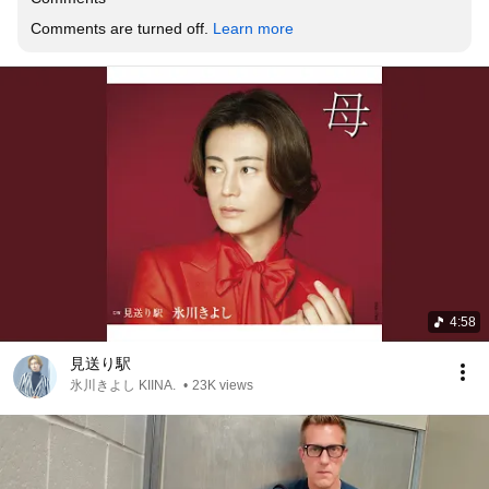
Comments are turned off. 
Learn more
4:58
見送り駅
氷川きよし KIINA.
•
23K views