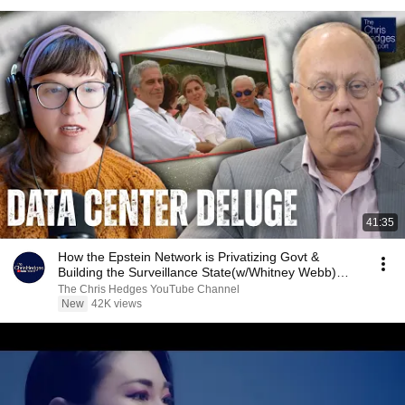
41:35
How the Epstein Network is Privatizing Govt &
Building the Surveillance State(w/Whitney Webb)
|TCHR
The Chris Hedges YouTube Channel
New
42K views