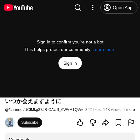
Open App
Sign in to confirm you’re not a bot
This helps protect our community.
Learn more
Sign in
いつか会えますように
@
/channel/UCfMkg37JR-OAUS_6WVM1QVw
392 likes
14K views
3 years a
more
Subscribe
Comments