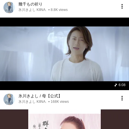
幾千もの祈り
氷川きよし KIINA.
•
8.8K views
6:08
氷川きよし / 母【公式】
氷川きよし KIINA.
•
168K views