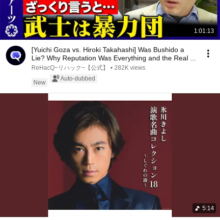
1:01:13
[Yuichi Goza vs. Hiroki Takahashi] Was Bushido a
Lie? Why Reputation Was Everything and the Real ...
ReHacQ−リハック−【公式】
•
282K views
Auto-dubbed
New
5:14