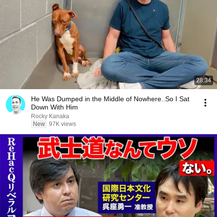
28:34
He Was Dumped in the Middle of Nowhere..So I Sat
Down With Him
Rocky Kanaka
New
97K views