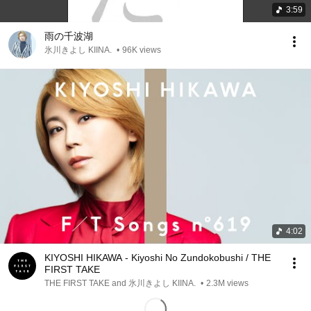
3:59
雨の千波湖
氷川きよし KIINA.
•
96K views
4:02
KIYOSHI HIKAWA - Kiyoshi No Zundokobushi / THE
FIRST TAKE
THE FIRST TAKE and 氷川きよし KIINA.
•
2.3M views