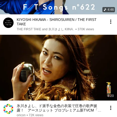
4:46
KIYOSHI HIKAWA - SHIROSUIREN / THE FIRST
TAKE
THE FIRST TAKE and 氷川きよし KIINA.
•
370K views
8:20
氷川きよし、ド派手な金色の衣装で圧巻の歌声披
露！ アースジェット プロプレミアム新TVCM「人
生1度」篇
oricon
•
72K views