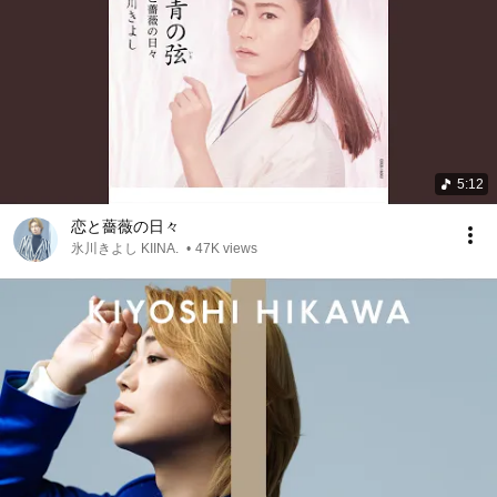
5:12
恋と薔薇の日々
氷川きよし KIINA.
•
47K views