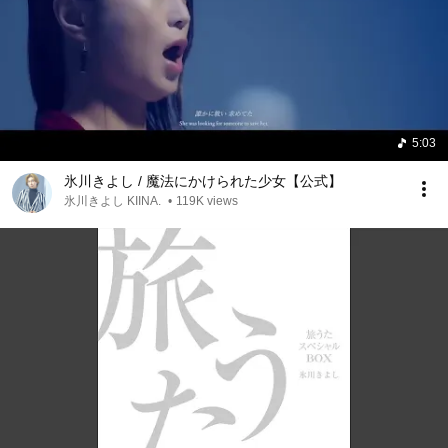
5:03
氷川きよし / 魔法にかけられた少女【公式】
氷川きよし KIINA.
•
119K views