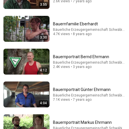
2.6K views • 7 years ago
3:55
Bauernfamilie Eberhardt
Bäuerliche Erzeugergemeinschaft Schwäbisch 
4.7K views • 8 years ago
3:30
Bauernportrait Bernd Ehrmann
1:14:55
Bäuerliche Erzeugergemeinschaft Schwäbisch 
2.4K views • 3 years ago
In 10 Days, He Finished the CHEAPEST HOUSE in the
4:12
Forest Using Simple Bushcraft Building Skills
A Páo Daily Life
New
50K views
Bauernportrait Günter Ehrmann
Bäuerliche Erzeugergemeinschaft Schwäbisch 
7.1K views • 7 years ago
4:04
Bauernportrait Markus Ehrmann
Bäuerliche Erzeugergemeinschaft Schwäbisch 