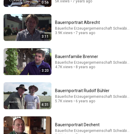
5K views • 7 years ago
0:56
Comment...
Bauernportrait Albrecht
Bäuerliche Erzeugergemeinschaft Schwäbisch 
3.9K views • 7 years ago
3:11
Bauernfamilie Brenner
Bäuerliche Erzeugergemeinschaft Schwäbisch 
4.7K views • 8 years ago
3:20
2:09:40
Bauernportrait Rudolf Bühler
Bäuerliche Erzeugergemeinschaft Schwäbisch 
5.7K views • 6 years ago
Ein Gespräch auf Deutsch zerstörte meine Ehe -
4:31
mein Mann bemerkte es viel zu spät.
Familiengeheimnisse
New
27K views
Bauernportrait Dechent
Bäuerliche Erzeugergemeinschaft Schwäbisch 