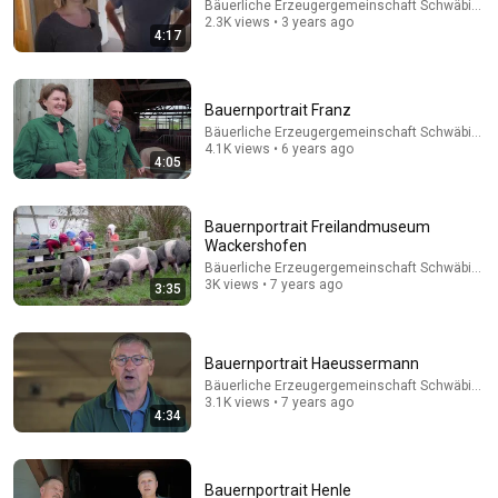
Bäuerliche Erzeugergemeinschaft Schwäbisch 
2.3K views • 3 years ago
Will She BURN Him Like His Ex? | UDY Loyalty Test
4:17
UDY
New
623K views
Bauernportrait Franz
Bäuerliche Erzeugergemeinschaft Schwäbisch 
4.1K views • 6 years ago
4:05
Bauernportrait Freilandmuseum
Wackershofen
Bäuerliche Erzeugergemeinschaft Schwäbisch 
3K views • 7 years ago
3:35
24:07
Bauernportrait Haeussermann
Bäuerliche Erzeugergemeinschaft Schwäbisch 
How to Heal a Dying Chicken in 5 Minutes (Scottish
3.1K views • 7 years ago
Shepherd's Method)
4:34
Angus Douglas
•
70K views
Bauernportrait Henle