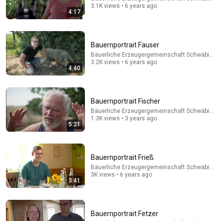
3.1K views • 6 years ago
4:17
Bauernportrait Fauser
7:02
Bäuerliche Erzeugergemeinschaft Schwäbisch 
3.2K views • 6 years ago
Moderne Technik im Stall: So schwierig war unser
4:40
Umstieg auf den Melkroboter! | Unser Land | BR
Unser Land
New
40K views
Bauernportrait Fischer
Bäuerliche Erzeugergemeinschaft Schwäbisch 
1.3K views • 3 years ago
5:21
Bauernportrait Frieß
Bäuerliche Erzeugergemeinschaft Schwäbisch 
3K views • 6 years ago
3:41
Bauernportrait Fetzer
44:24