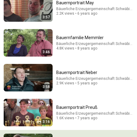
Bauernportrait May
The Most Genius Restoration Methods! Pour paint
Bäuerliche Erzeugergemeinschaft Schwäbisch 
onto old rusty sword You'll be surprised the results
2.2K views • 6 years ago
Restoration Tips
3:57
New
368K views
Bauernfamilie Memmler
Bäuerliche Erzeugergemeinschaft Schwäbisch 
4.8K views • 8 years ago
3:46
Bauernportrait Neber
Bäuerliche Erzeugergemeinschaft Schwäbisch 
2.9K views • 5 years ago
3:58
4:39
Bauernportrait Preuß
Bauernportrait Lober
Bäuerliche Erzeugergemeinschaft Schwäbisch 
Bäuerliche Erzeugergemeinschaft Schwäbisch Hall
•
4.3K
1.6K views • 7 years ago
views
3:16