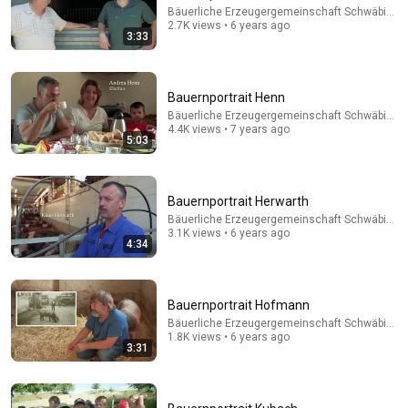
Bäuerliche Erzeugergemeinschaft Schwäbisch 
2.7K views • 6 years ago
3:33
Bauernportrait Henn
Bäuerliche Erzeugergemeinschaft Schwäbisch 
4.4K views • 7 years ago
5:03
29:23
Bauernportrait Herwarth
Terminal 6-yr-old asked Steve one question — he
Bäuerliche Erzeugergemeinschaft Schwäbisch 
cried for 10 minutes
3.1K views • 6 years ago
4:34
Untold Human Stories and 6 more
•
1.2M views
Bauernportrait Hofmann
Bäuerliche Erzeugergemeinschaft Schwäbisch 
1.8K views • 6 years ago
3:31