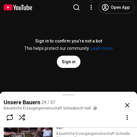
Open App
Sign in to confirm you’re not a bot
This helps protect our community.
Learn more
Sign in
Bauernportrait Strecker
Unsere Bauern
29 / 37
@
besh1988
28 likes
4.2K views
7 years ago
more
Bäuerliche Erzeugergemeinschaft Schwäbisch Hall
Subscribe
Wir stellen unsere Hohenloher Bauern
vor!
Bäuerliche Erzeugergemeinschaft Schwäbisch 
Comments
1