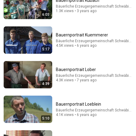
Bauernportrait Kubach
Bäuerliche Erzeugergemeinschaft Schwäbisch 
1.3K views • 3 years ago
6:05
1:36:14
Bauernportrait Kuemmerer
Timelapse - Massive Orange Harvest | Selling at the
Country Market
Bäuerliche Erzeugergemeinschaft Schwäbisch 
4.5K views • 6 years ago
Nhất Daily Farm
5:17
New
44K views
Bauernportrait Lober
Bäuerliche Erzeugergemeinschaft Schwäbisch 
4.3K views • 7 years ago
4:39
Bauernportrait Loeblein
Bäuerliche Erzeugergemeinschaft Schwäbisch 
4.1K views • 6 years ago
5:10
32:08