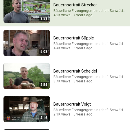
Bauernportrait Strecker
Bäuerliche Erzeugergemeinschaft Schwäbisch 
4.2K views • 7 years ago
3:58
Bauernportrait Süpple
Bäuerliche Erzeugergemeinschaft Schwäbisch 
4.4K views • 6 years ago
5:03
5:43
The Bob Newhart Toupee Sketch That Broke Dean
Bauernportrait Scheidel
Martin
Bäuerliche Erzeugergemeinschaft Schwäbisch 
Dean Martin
•
2.5M views
3.7K views • 3 years ago
4:54
Bauernportrait Voigt
Bäuerliche Erzeugergemeinschaft Schwäbisch 
2.1K views • 5 years ago
4:16