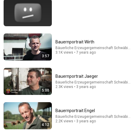
5:03
Bauernportrait Süpple
Bäuerliche Erzeugergemeinschaft Schwäbisch Hall
•
4.4K
Bauernportrait Wirth
views
Bäuerliche Erzeugergemeinschaft Schwäbisch 
3.1K views • 7 years ago
3:57
Bauernportrait Jaeger
Bäuerliche Erzeugergemeinschaft Schwäbisch 
2.3K views • 3 years ago
5:00
Bauernportrait Engel
Bäuerliche Erzeugergemeinschaft Schwäbisch 
14:22
2.2K views • 3 years ago
4:12
🚨 If Cops Say "I Smell Alcohol" — Say THIS