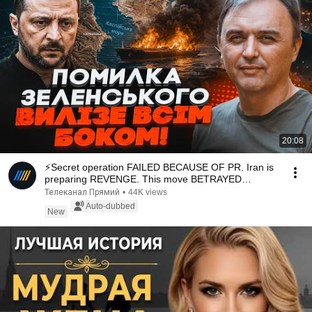
20:08
⚡️Secret operation FAILED BECAUSE OF PR. Iran is
preparing REVENGE. This move BETRAYED
UKRAINE / ...
Телеканал Прямий
•
44K views
Auto-dubbed
New