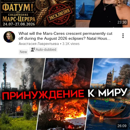
23:30
What will the Mars-Ceres crescent permanently cut
off during the August 2026 eclipses? Natal Hous...
Анастасия Лаврентьева
•
3.1K views
Auto-dubbed
New
26:09