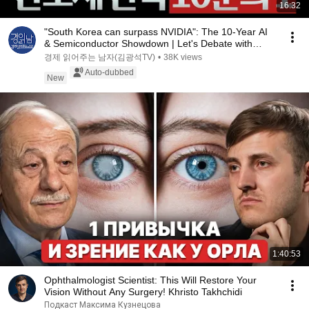
16:32
"South Korea can surpass NVIDIA": The 10-Year AI
& Semiconductor Showdown | Let's Debate with
Gye...
경제 읽어주는 남자(김광석TV)
•
38K views
Auto-dubbed
New
1:40:53
Ophthalmologist Scientist: This Will Restore Your
Vision Without Any Surgery! Khristo Takhchidi
Подкаст Максима Кузнецова