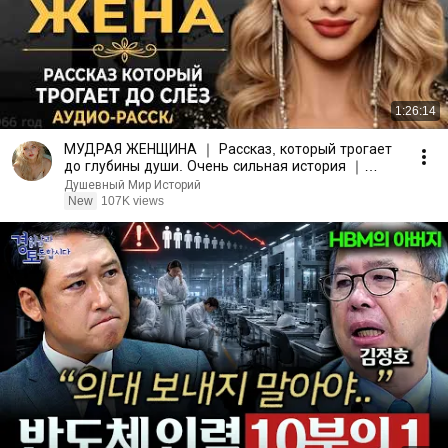
1:26:14
МУДРАЯ ЖЕНЩИНА ｜ Рассказ, который трогает
до глубины души. Очень сильная история ｜
Аудио рассказ.
Душевный Мир Историй
New
107K views