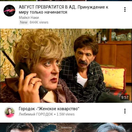
АВГУСТ ПРЕВРАТИТСЯ В АД. Принуждение к
миру только начинается
Майкл Наки
New
844K views
9:57
Городок -"Женское коварство"
Любимый ГОРОДОК
•
1.5M views