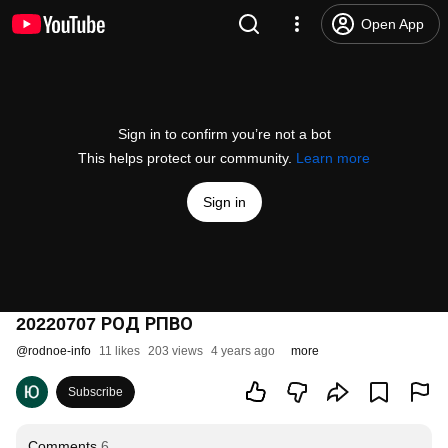
Open App
Sign in to confirm you’re not a bot
This helps protect our community.
Learn more
Sign in
20220707 РОД РПВО
@
rodnoe-info
11 likes
203 views
4 years ago
more
Subscribe
Comments
6