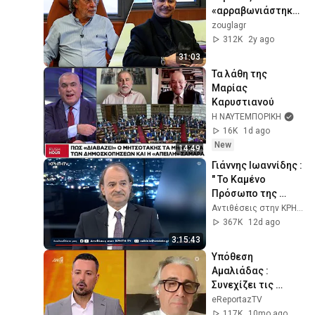
«αρραβωνιάστηκε» 
τον Μάκη 
zouglagr
Τριανταφυλλόπου
312K
2y ago
λο
31:03
Τα λάθη της 
Μαρίας 
Καρυστιανού
Η ΝΑΥΤΕΜΠΟΡΙΚΗ
16K
1d ago
New
14:49
Γιάννης Ιωαννίδης : 
" Το Καμένο 
Πρόσωπο της 
Ελλάδας - Η 
Αντιθέσεις στην ΚΡΗΤΗ TV
Αχρηστοκρατία "
367K
12d ago
3:15:43
Υπόθεση 
Αμαλιάδας : 
Συνεχίζει τις 
αποκαλύψεις η 
eReportazTV
Ειρήνη 
117K
10mo ago