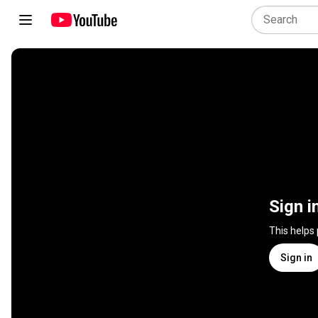
Sign i
This helps
Sign in