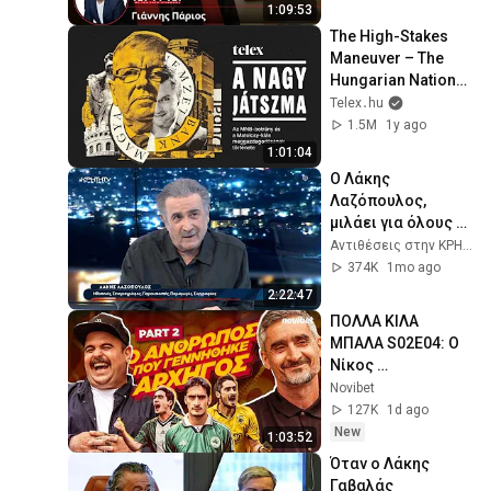
1:09:53
The High-Stakes 
Maneuver – The 
Hungarian National 
Bank Scandal
Telex․hu
1.5M
1y ago
1:01:04
Ο Λάκης 
Λαζόπουλος, 
μιλάει για όλους 
και για όλα 
Αντιθέσεις στην ΚΡΗΤΗ TV
στις "Αντιθέσεις"
374K
1mo ago
2:22:47
ΠΟΛΛΑ ΚΙΛΑ 
ΜΠΑΛΑ S02E04: Ο 
Νίκος 
Λυμπερόπουλος 
Novibet
στη συνέντευξη 
127K
1d ago
της ζωής του! 
New
1:03:52
(PART 2)
Όταν ο Λάκης 
Γαβαλάς 