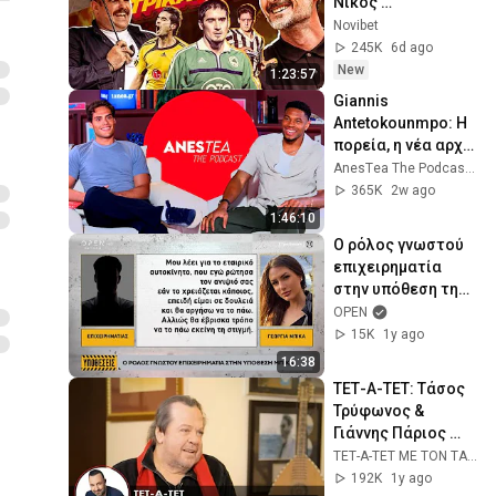
Νίκος 
Λυμπερόπουλος 
Novibet
στη συνέντευξη 
245K
6d ago
της ζωής του! 
New
1:23:57
(PART 1)
Giannis 
Antetokounmpo: Η 
πορεία, η νέα αρχή, 
η οικογένεια & το 
AnesΤea The Podcast and ΤΑ ΝΕΑ
mentality | AnesTea 
365K
2w ago
The Podcast #34
1:46:10
Ο ρόλος γνωστού 
επιχειρηματία 
στην υπόθεση της 
Γεωργίας Μπίκα | 
OPEN
OPEN TV
15K
1y ago
16:38
ΤΕΤ-Α-ΤΕΤ: Τάσος 
Τρύφωνος & 
Γιάννης Πάριος 
(2025)
ΤΕΤ-Α-ΤΕΤ ΜΕ ΤΟΝ ΤΑΣΟ ΤΡΥΦΩΝΟΣ
192K
1y ago