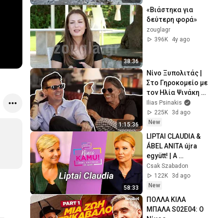
«Βιάστηκα για 
δεύτερη φορά»
zouglagr
396K
4y ago
38:36
Νίνο Ξυπολιτάς | 
Στο Γηροκομείο με 
τον Ηλία Ψινάκη 
#28
Ilias Psinakis
225K
3d ago
New
1:15:36
LIPTAI CLAUDIA & 
ÁBEL ANITA újra 
együtt! | A 
beszélgetés, amire 
Csak Szabadon
vártunk | NINCS 
122K
3d ago
KAMU | Csak 
New
58:33
szabadon
ΠΟΛΛΑ ΚΙΛΑ 
ΜΠΑΛΑ S02E04: Ο 