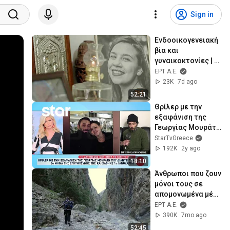
Sign in
Ενδοοικογενειακή 
βία και 
γυναικοκτονίες | 
365 Στιγμές
ΕΡΤ Α.Ε.
23K
7d ago
52:21
Θρίλερ με την 
εξαφάνιση της 
Γεωργίας Μουράτη 
- Τι λέει ο 
StarTvGreece
σύντροφος της
192K
2y ago
18:10
Άνθρωποι που ζουν 
μόνοι τους σε 
απομονωμένα μέρη 
| 365 Στιγμές
ΕΡΤ Α.Ε.
390K
7mo ago
52:45