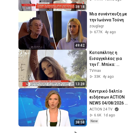
Μουρτζούκου 
38:18
μέσα από την 
Μια συνέντευξη με 
φυλακή
την Ιωάννα Τούνη
zouglagr
677K
4y ago
49:42
Καταπέλτης η 
Εισαγγελέας για 
την Γ. Μπίκα: 
"Παντελώς ψευδή 
TVmax
τα όσα 
33K
4y ago
ισχυρίστηκε..έπλα
13:28
σε μια ιστορία"
Κεντρικό δελτίο 
ειδήσεων ACTION 
NEWS 04/08/2026 | 
ACTION 24
ACTION 24 TV
6.6K
1d ago
New
38:58