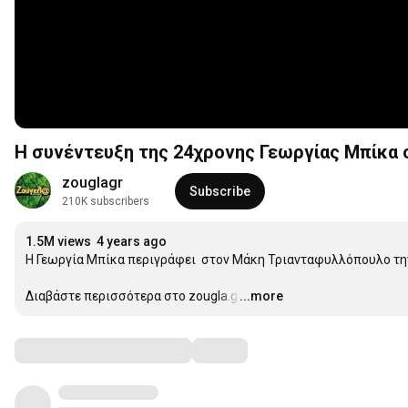
Η συνέντευξη της 24χρονης Γεωργίας Μπίκα
zouglagr
Subscribe
210K subscribers
1.5M views
4 years ago
Η Γεωργία Μπίκα περιγράφει  στον Μάκη Τριανταφυλλόπουλο την
Διαβάστε περισσότερα στο zougla.gr:
...more
…
Comments