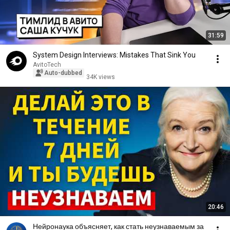
31:59
System Design Interviews: Mistakes That Sink You
AvitoTech
Auto-dubbed
34K views
20:46
Нейронаука объясняет, как стать неузнаваемым за