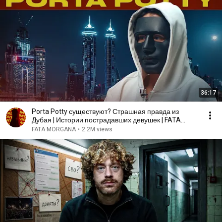
36:17
Porta Potty существуют? Страшная правда из
Дубая | Истории пострадавших девушек | FATA
MORGANA
FATA MORGANA
•
2.2M views