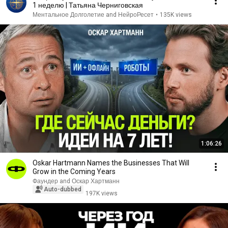
1 неделю | Татьяна Черниговская
Ментальное Долголетие and НейроРесет
•
135K views
1:06:26
Oskar Hartmann Names the Businesses That Will
Grow in the Coming Years
Фаундер and Оскар Хартманн
Auto-dubbed
197K views