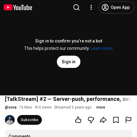
Open App
Sign in to confirm you’re not a bot
This helps protect our community.
Learn more
Sign in
[TalkStream] #2 — Server-push, performance, загр
@
sova
13 likes
410 views
Streamed 5 years ago
more
Subscribe
Comments