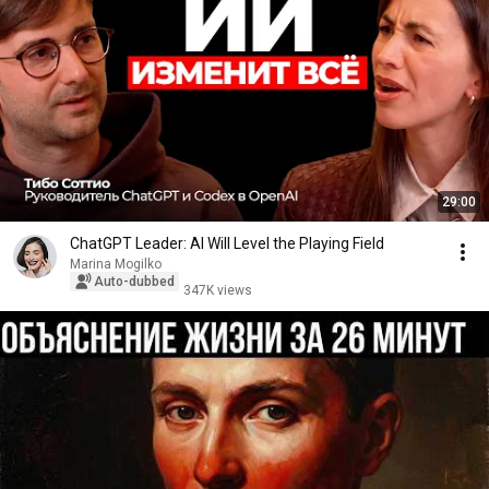
29:00
ChatGPT Leader: AI Will Level the Playing Field
Marina Mogilko
Auto-dubbed
347K views