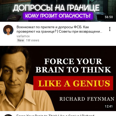
56:50
Военкомат по прилете и допросы ФСБ. Как
проверяют на границе? | Советы при возвращении
в Россию
varlamov
New
1M views
12:41