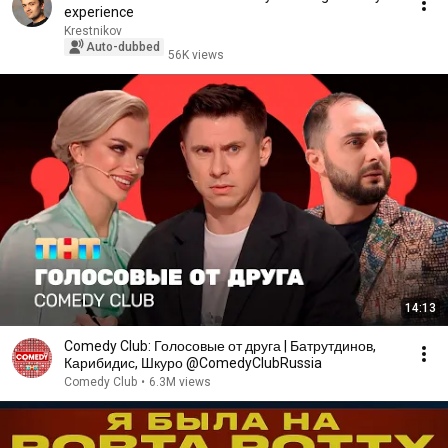
experience
Krestnikov
Auto-dubbed
56K views
14:13
Comedy Club: Голосовые от друга | Батрутдинов,
Карибидис, Шкуро @ComedyClubRussia
Comedy Club
•
6.3M views