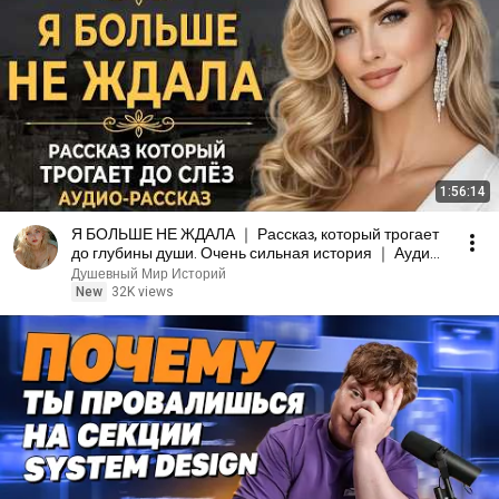
1:56:14
Я БОЛЬШЕ НЕ ЖДАЛА ｜ Рассказ, который трогает
до глубины души. Очень сильная история ｜ Аудио
рассказ
Душевный Мир Историй
New
32K views