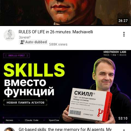
26:27
RULES OF LIFE in 26 minutes: Machiavelli
Зачем?
Auto-dubbed
588K views
53:10
Git-based skills: the new memory for AI agents. My