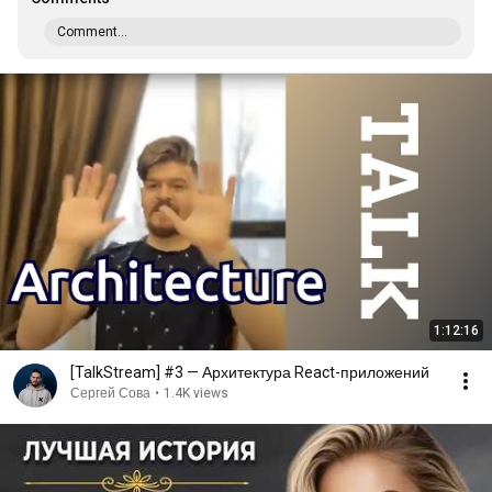
Comment...
1:12:16
[TalkStream] #3 — Архитектура React-приложений
Сергей Сова
•
1.4K views