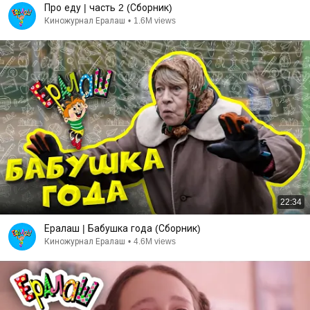
Про еду | часть 2 (Сборник)
Киножурнал Ералаш
•
1.6M views
22:34
Ералаш | Бабушка года (Сборник)
Киножурнал Ералаш
•
4.6M views