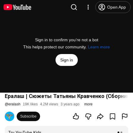
Open App
Sign in to confirm you’re not a bot
This helps protect our community.
Learn more
Sign in
Ералаш | Сюжеты Татьяны Кравченко (Сборник)
@
eralash
19K likes
4.2M views
3 years ago
more
Subscribe
Try YouTube Kids