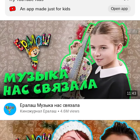
An app made just for kids
Open app
11:43
Ералаш Музыка нас связала
Киножурнал Ералаш
•
4.6M views