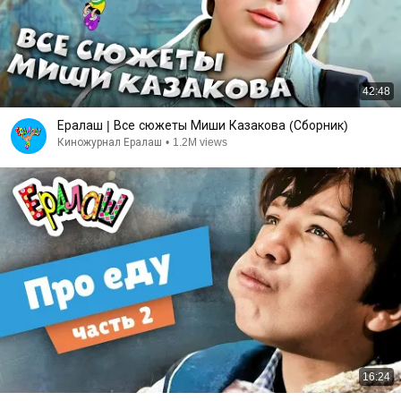
42:48
Ералаш | Все сюжеты Миши Казакова (Сборник)
Киножурнал Ералаш
•
1.2M views
16:24