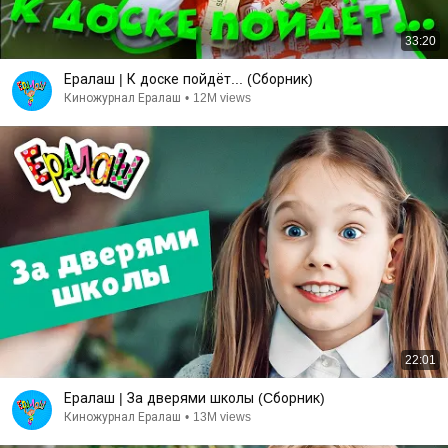
33:20
Ералаш | К доске пойдёт... (Сборник)
Киножурнал Ералаш
•
12M views
22:01
Ералаш | За дверями школы (Cборник)
Киножурнал Ералаш
•
13M views