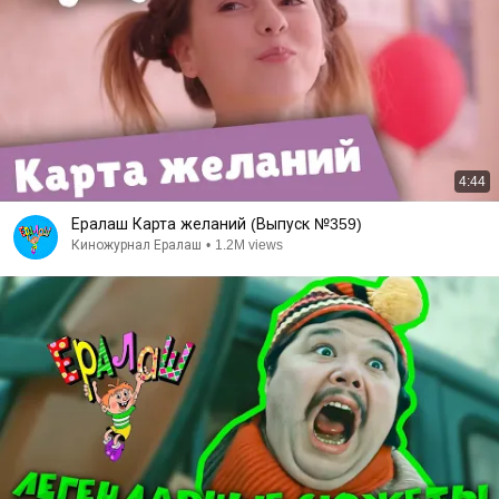
4:44
Ералаш Карта желаний (Выпуск №359)
Киножурнал Ералаш
•
1.2M views