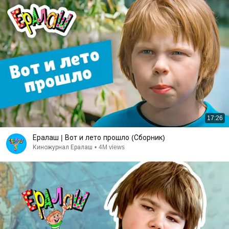
17:26
Ералаш | Вот и лето прошло (Сборник)
Киножурнал Ералаш
•
4M views