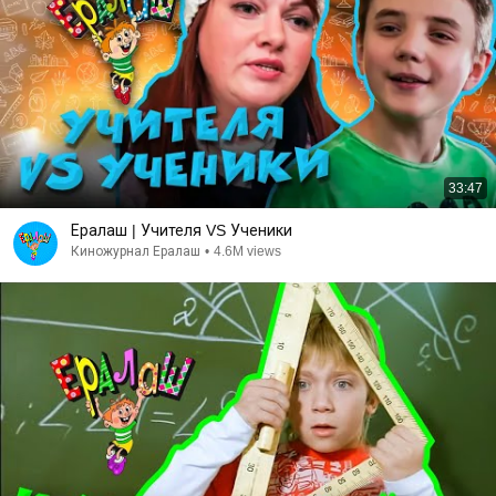
33:47
Ералаш | Учителя VS Ученики
Киножурнал Ералаш
•
4.6M views