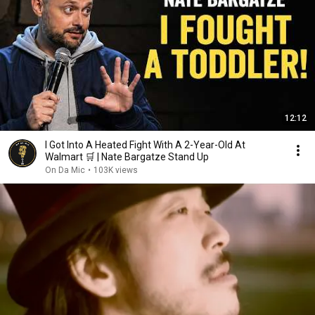
12:12
I Got Into A Heated Fight With A 2-Year-Old At
Walmart 🛒 | Nate Bargatze Stand Up
On Da Mic
•
103K views