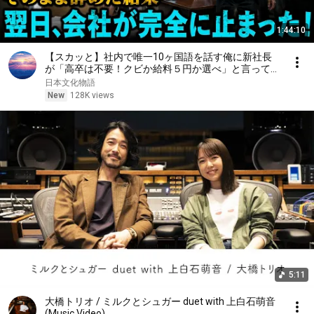
1:44:10
【スカッと】社内で唯一10ヶ国語を話す俺に新社長
が「高卒は不要！クビか給料５円か選べ」と言ってき
た。そのまま辞めた結果
日本文化物語
New
128K views
5:11
大橋トリオ / ミルクとシュガー duet with 上白石萌音
(Music Video)