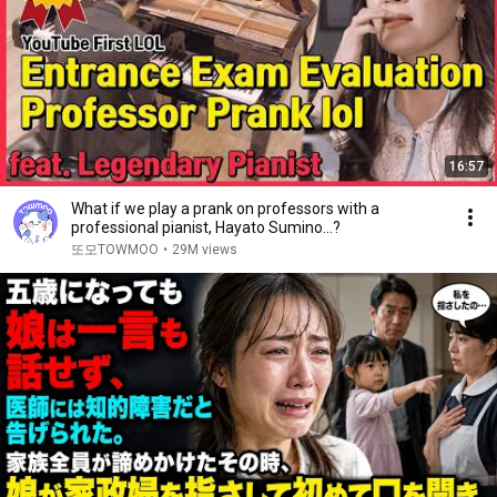
16:57
What if we play a prank on professors with a
professional pianist, Hayato Sumino...?
또모TOWMOO
•
29M views