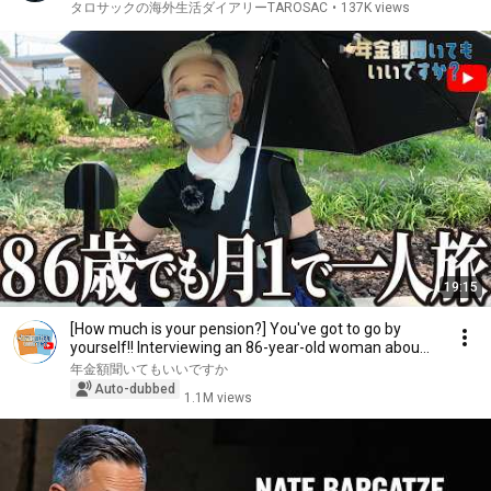
タロサックの海外生活ダイアリーTAROSAC
•
137K views
19:15
[How much is your pension?] You've got to go by
yourself!! Interviewing an 86-year-old woman abou...
年金額聞いてもいいですか
Auto-dubbed
1.1M views