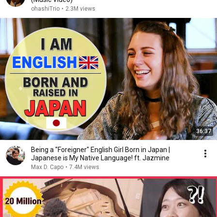
ohashiTrio
•
2.3M views
36:37
Being a "Foreigner" English Girl Born in Japan |
Japanese is My Native Language! ft. Jazmine
Max D. Capo
•
7.4M views