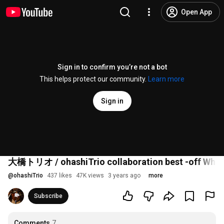
Open App
Sign in to confirm you’re not a bot
This helps protect our community.
Learn more
Sign in
大橋トリオ / ohashiTrio collaboration best -of
@
ohashiTrio
437 likes
47K views
3 years ago
more
Subscribe
Comments
7