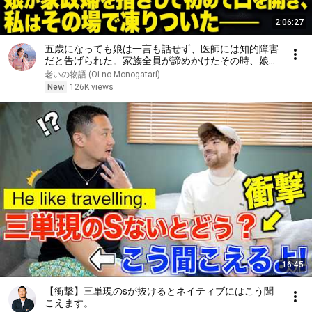
2:06:27
五歳になっても娘は一言も話せず、医師には知的障害
だと告げられた。家族全員が諦めかけたその時、娘が
家政婦を指さして初めて口を開き、私はその場で凍り
老いの物語 (Oi no Monogatari)
ついた――
New
126K views
16:45
【衝撃】三単現のsが抜けるとネイティブにはこう聞
こえます。