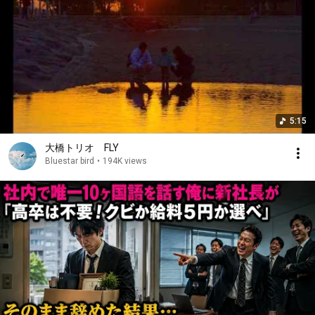
5:15
大橋トリオ FLY
Bluestar bird
•
194K views