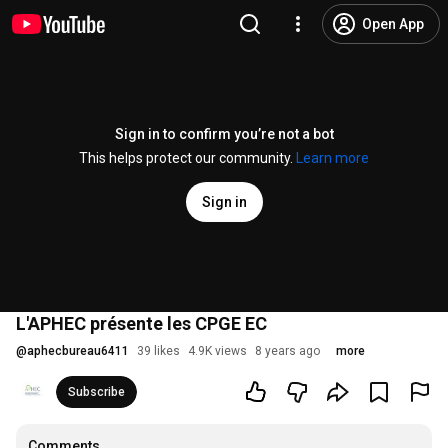
Open App
Sign in to confirm you’re not a bot
This helps protect our community.
Learn more
Sign in
L'APHEC présente les CPGE EC
@
aphecbureau6411
39 likes
4.9K views
8 years ago
more
Subscribe
Comments