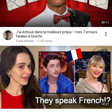
20:11
J'ai échoué dans la meilleure prépa – mes 7 erreurs
fatales à Ginette
Frank Monbe
•
111K views
14:21