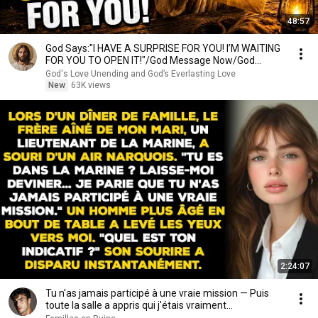
48:57
God Says:"I HAVE A SURPRISE FOR YOU! I’M WAITING
FOR YOU TO OPEN IT!"/God Message Now/God
Message
God's Love Unending and God’s Everlasting Love
New
63K views
2:24:07
Tu n'as jamais participé à une vraie mission — Puis
toute la salle a appris qui j'étais vraiment...