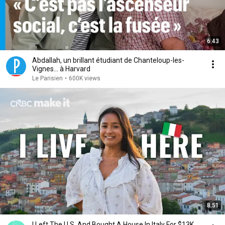
6:43
Abdallah, un brillant étudiant de Chanteloup-les-
Vignes... à Harvard
Le Parisien
•
600K views
8:51
I Left The U.S. And Bought A House In Italy For $13K