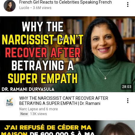
French Girl Reacts to Celebrities Speaking French
Lucile
•
3.6M views
28:03
WHY THE NARCISSIST CAN'T RECOVER AFTER
BETRAYING A SUPER EMPATH | Dr. Ramani
Narc Lapse and 6 more
New
13K views