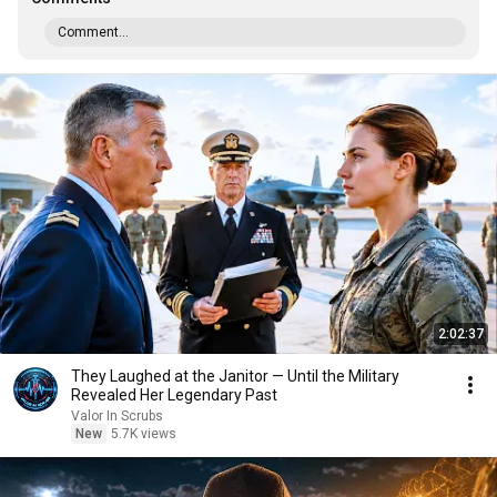
Comment...
2:02:37
They Laughed at the Janitor — Until the Military
Revealed Her Legendary Past
Valor In Scrubs
New
5.7K views