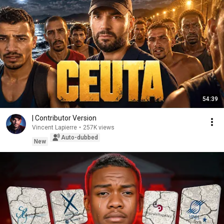
54:39
| Contributor Version
Vincent Lapierre
•
257K views
Auto-dubbed
New