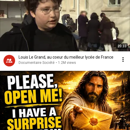
20:33
Louis Le Grand, au coeur du meilleur lycée de France
Documentaire Société
•
1.2M views