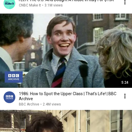
CNBC Make It
•
3.1M views
5:24
1986: How to Spot the Upper Class | That's Life! | BBC
Archive
BBC Archive
•
2.4M views