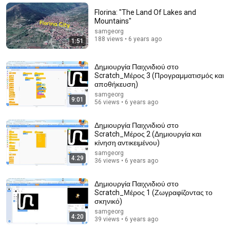
Η ΝΑΥΤΕΜΠΟΡΙΚΗ
Florina: "The Land Of Lakes and
New
34K views
Mountains"
samgeorg
188 views • 6 years ago
1:51
Δημιουργία Παιχνιδιού στο
Scratch_Μέρος 3 (Προγραμματισμός και
αποθήκευση)
samgeorg
9:01
56 views • 6 years ago
Δημιουργία Παιχνιδιού στο
Scratch_Μέρος 2 (Δημιουργία και
κίνηση αντικειμένου)
9:01
samgeorg
4:29
36 views • 6 years ago
Ξαρχάκος, Μοσχολιού, Καλογιάννης τραγουδούν στην
εκπομπή των Χαρδαβέλλα-Πιπιλή (1977)
Δημιουργία Παιχνιδιού στο
Κώστας Χαρδαβέλλας
•
70K views
Scratch_Μέρος 1 (Ζωγραφίζοντας το
σκηνικό)
samgeorg
4:20
39 views • 6 years ago