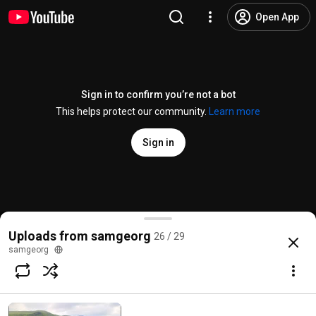
Open App
Sign in to confirm you’re not a bot
This helps protect our community.
Learn more
Sign in
Βίντεο Παρουσίασης Μεταπτυχιακής Εργασίας
Uploads from samgeorg
26 / 29
@
samgeorg
3 likes
1.5K views
11 years ago
more
samgeorg
Subscribe
Comments