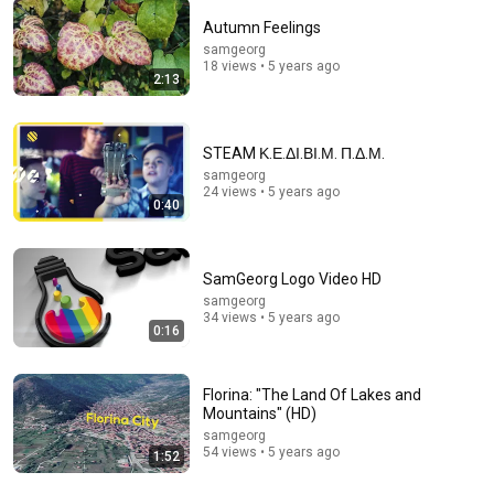
Autumn Feelings
samgeorg
18 views • 5 years ago
15:31
2:13
Η πιο φθηνή τροφή κατά της οστεοπόρωσης: γερά
οστά μετά τα 60
Meruja Kevsi
•
101K views
STEAM Κ.Ε.ΔΙ.ΒΙ.Μ. Π.Δ.Μ.
samgeorg
24 views • 5 years ago
0:40
SamGeorg Logo Video HD
samgeorg
34 views • 5 years ago
0:16
Florina: "The Land Of Lakes and
Mountains" (HD)
25:20
samgeorg
54 views • 5 years ago
1:52
Εγκολφόπουλος: Στους Τούρκους πρέπει να μιλάς με
τη γλώσσα τους για να σε καταλαβαίνουν