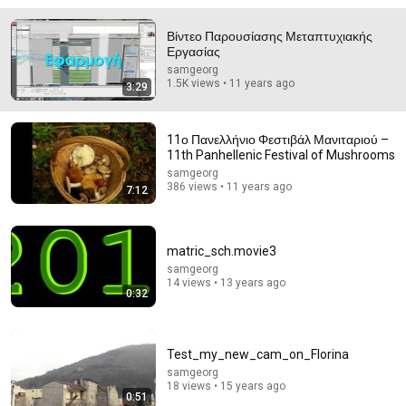
Βίντεο Παρουσίασης Μεταπτυχιακής
2:19:44
Εργασίας
samgeorg
Girl saves an old man on interview day, unaware he is
1.5K views • 11 years ago
3:29
CEO's grandpa who introduces her to grandson!
Flutter Club
New
183K views
11ο Πανελλήνιο Φεστιβάλ Μανιταριού –
11th Panhellenic Festival of Mushrooms
samgeorg
386 views • 11 years ago
7:12
matric_sch.movie3
samgeorg
14 views • 13 years ago
0:32
31:14
Test_my_new_cam_on_Florina
samgeorg
I Built the Biggest Farm in ONE BLOCK Minecraft
18 views • 15 years ago
0:51
aCookieGod