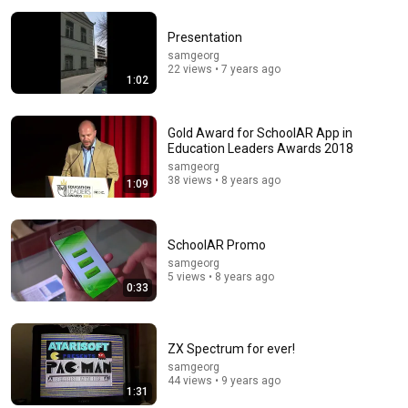
Presentation
samgeorg
22 views • 7 years ago
1:02
Gold Award for SchoolAR App in
Education Leaders Awards 2018
28:49
samgeorg
38 views • 8 years ago
Things You Wish You NEVER Knew! (Zack D Films)
1:09
Stay Wild Reacts
New
186K views
SchoolAR Promo
samgeorg
5 views • 8 years ago
0:33
ZX Spectrum for ever!
samgeorg
44 views • 9 years ago
1:31