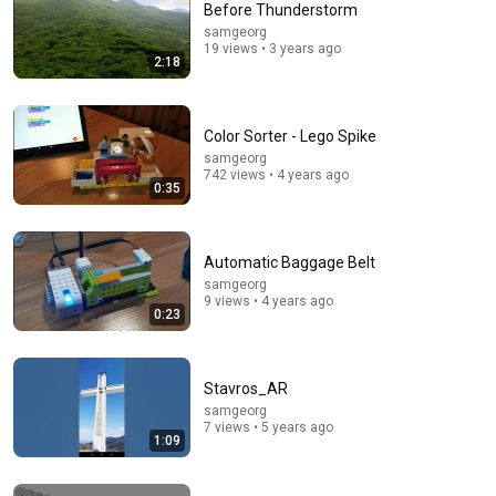
Before Thunderstorm
samgeorg
Comment...
19 views • 3 years ago
2:18
Color Sorter - Lego Spike
samgeorg
742 views • 4 years ago
0:35
Automatic Baggage Belt
samgeorg
9 views • 4 years ago
0:23
44:24
Will She BURN Him Like His Ex? | UDY Loyalty Test
Stavros_AR
UDY
samgeorg
New
640K views
7 views • 5 years ago
1:09