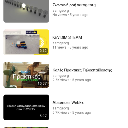
Ζωντανή ροή samgeorg
samgeorg
No views • 5 years ago
KEVIDIM STEAM
samgeorg
11 views • 5 years ago
0:42
7:47
Το Αλάτι της Γης - Πολίτικο γλέντι - Μενεξέδες και
ζουμπούλια
Καλές Πρακτικές Τηλεκπαίδευσης
mavrothalassa II
•
135K views
samgeorg
2.6K views • 5 years ago
10:57
Absences WebEx
samgeorg
5.7K views • 5 years ago
5:07