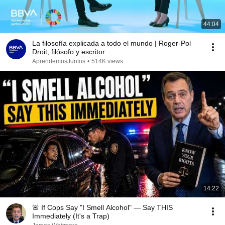
44:04
La filosofía explicada a todo el mundo | Roger-Pol
Droit, filósofo y escritor
AprendemosJuntos
•
514K views
14:22
🚨 If Cops Say "I Smell Alcohol" — Say THIS
Immediately (It's a Trap)