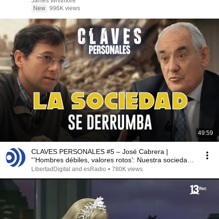
James Whitmore
New
996K views
49:59
CLAVES PERSONALES #5 – José Cabrera |
“‘Hombres débiles, valores rotos’: Nuestra sociedad
colapsa”
LibertadDigital and esRadio
•
780K views