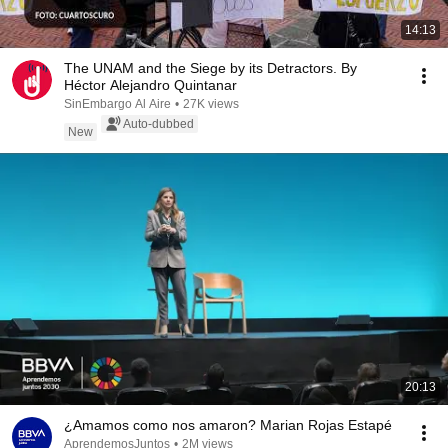
14:13
The UNAM and the Siege by its Detractors. By
Héctor Alejandro Quintanar
SinEmbargo Al Aire
•
27K views
Auto-dubbed
New
20:13
¿Amamos como nos amaron? Marian Rojas Estapé
AprendemosJuntos
•
2M views