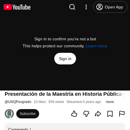
Open App
Sign in to confirm you’re not a bot
This helps protect our community.
Learn more
Sign in
Presentación de la Maestría en Historia Pública y 
@
UNQPosgrado
10 likes
309 views
Streamed 4 years ago
more
Subscribe
Comments
1